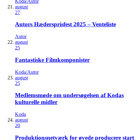
Koda/Autor
august
27
Autors Hædersprisfest 2025 – Venteliste
Autor
august
25
Fantastiske Filmkomponister
Koda/Autor
august
25
Medlemsmøde om undersøgelsen af Kodas
kulturelle midler
Koda
august
20
Produktionsnetværk for øvede producere start