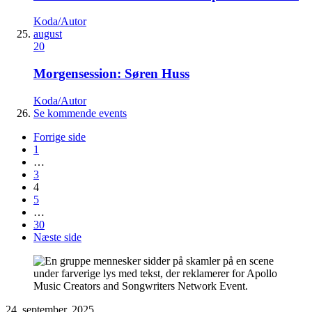
Koda/Autor
august
20
Morgensession: Søren Huss
Koda/Autor
Se kommende events
Forrige side
1
…
3
4
5
…
30
Næste side
24. september, 2025