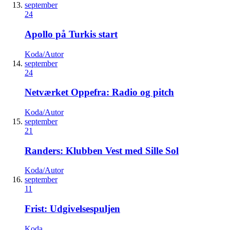
september
24
Apollo på Turkis start
Koda/Autor
september
24
Netværket Oppefra: Radio og pitch
Koda/Autor
september
21
Randers: Klubben Vest med Sille Sol
Koda/Autor
september
11
Frist: Udgivelsespuljen
Koda