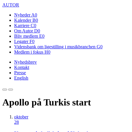
AUTOR
Nyheder
A0
Kalender
B0
Karriere
C0
Om Autor
D0
Bliv medlem
E0
Legater
F0
Vidensbank om ligestilling i musikbranchen
G0
Medlem i fokus
H0
Nyhedsbrev
Kontakt
Presse
English
Apollo på Turkis start
oktober
28