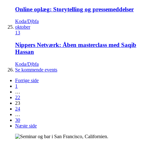
Online oplæg: Storytelling og pressemeddelser
Koda/Djbfa
oktober
13
Nippers Netværk: Åben masterclass med Saqib
Hassan
Koda/Djbfa
Se kommende events
Forrige side
1
…
22
23
24
…
30
Næste side