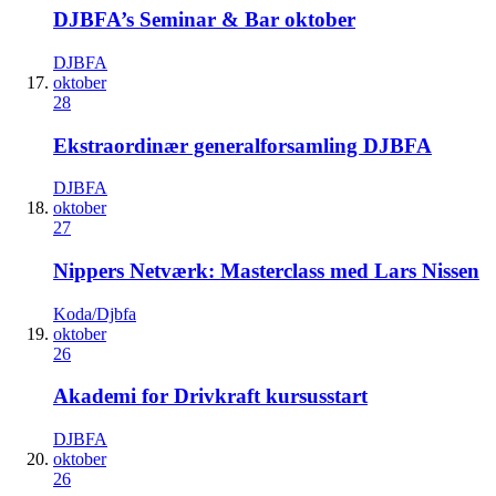
DJBFA’s Seminar & Bar oktober
DJBFA
oktober
28
Ekstraordinær generalforsamling DJBFA
DJBFA
oktober
27
Nippers Netværk: Masterclass med Lars Nissen
Koda/Djbfa
oktober
26
Akademi for Drivkraft kursusstart
DJBFA
oktober
26