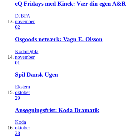
eQ Fridays med Kinck: Vær din egen A&R
DJBFA
november
02
Osgoods netværk: Vagn E. Olsson
Koda/Djbfa
november
01
Spil Dansk Ugen
Ekstern
oktober
29
Ansøgningsfrist: Koda Dramatik
Koda
oktober
28