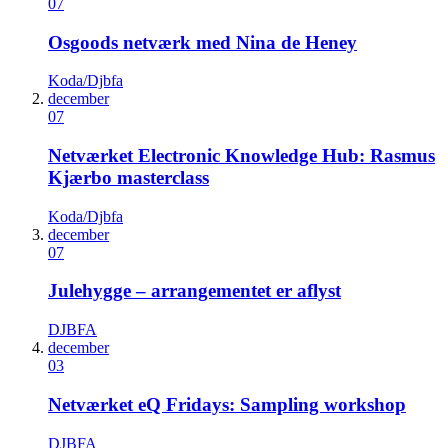
07
Osgoods netværk med Nina de Heney
Koda/Djbfa
december
07
Netværket Electronic Knowledge Hub: Rasmus
Kjærbo masterclass
Koda/Djbfa
december
07
Julehygge – arrangementet er aflyst
DJBFA
december
03
Netværket eQ Fridays: Sampling workshop
DJBFA