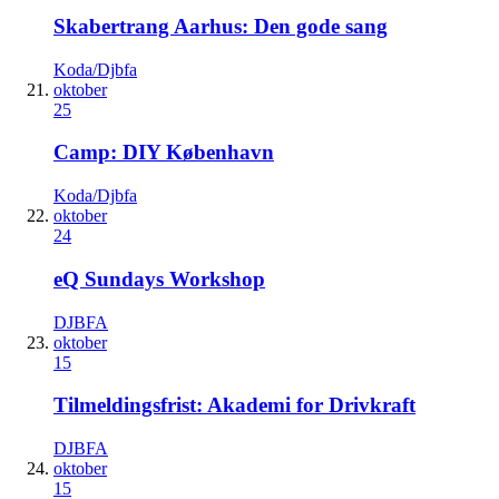
Skabertrang Aarhus: Den gode sang
Koda/Djbfa
oktober
25
Camp: DIY København
Koda/Djbfa
oktober
24
eQ Sundays Workshop
DJBFA
oktober
15
Tilmeldingsfrist: Akademi for Drivkraft
DJBFA
oktober
15