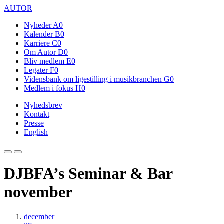
AUTOR
Nyheder
A0
Kalender
B0
Karriere
C0
Om Autor
D0
Bliv medlem
E0
Legater
F0
Vidensbank om ligestilling i musikbranchen
G0
Medlem i fokus
H0
Nyhedsbrev
Kontakt
Presse
English
DJBFA’s Seminar & Bar
november
december