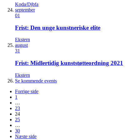
Koda/Djbfa
september
01
Frist: Den unge kunstneriske elite
Ekstern
august
31
Frist: Midlertidig kunststøtteordning 2021
Ekstern
Se kommende events
Forrige side
1
…
23
24
25
…
30
Næste side