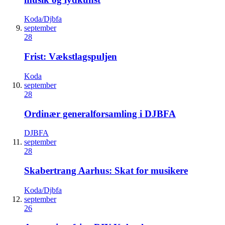
Koda/Djbfa
september
28
Frist: Vækstlagspuljen
Koda
september
28
Ordinær generalforsamling i DJBFA
DJBFA
september
28
Skabertrang Aarhus: Skat for musikere
Koda/Djbfa
september
26