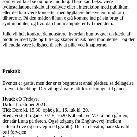
som vi vil få at se og høre i uddrag. Disse kan f.eks. være
lydinstallationer skabt af reallyde eller i interaktion med publikum,
eller det kan være koncerter med højttalere hele vejen rundt om
tilhørerne. På den måde vil hun også komme ind på sin brug af
synthmoduler, og hvordan hun manipulerer lyd med dem.
Julie vil helt konkret demonstrere, hvordan hun bygger en kæde af
moduler med lyde og filtre og skaber musik med modulerne – og der
vil endda være lejlighed til selv at pille ved knapperne.
Praktisk
Eventet er gratis, men der er et begrænset antal pladser, så deltagelse
kræver tilmelding. Der vil også være lidt forfriskninger til ganen.
Hvad
: eQ Fridays.
Dato
: 1. oktober 2021.
Tid
: Døre kl. 15.30, oplæg kl. 16, luk kl. 20.
Sted
: Vesterbrogade 107 E, 1620 København V. Gå ind i gården,
der står Luna på døren. Også adgang fra Enghavevej (mellem
cafeen Tove og en væg med grafitti). Der er elevator, bare skriv til
os i forvejen.