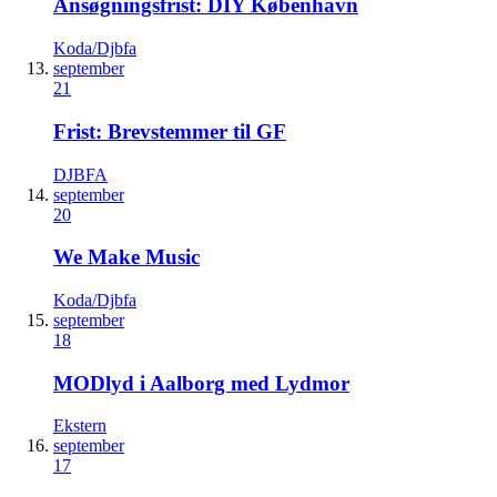
Ansøgningsfrist: DIY København
Koda/Djbfa
september
21
Frist: Brevstemmer til GF
DJBFA
september
20
We Make Music
Koda/Djbfa
september
18
MODlyd i Aalborg med Lydmor
Ekstern
september
17