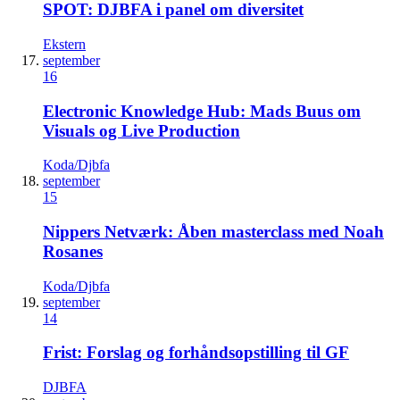
SPOT: DJBFA i panel om diversitet
Ekstern
september
16
Electronic Knowledge Hub: Mads Buus om
Visuals og Live Production
Koda/Djbfa
september
15
Nippers Netværk: Åben masterclass med Noah
Rosanes
Koda/Djbfa
september
14
Frist: Forslag og forhåndsopstilling til GF
DJBFA