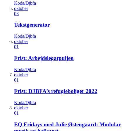
Koda/Djbfa
oktober
03
Tekstgenerator
Koda/Djbfa
oktober
01
Frist: Arbejdslegatpuljen
Koda/Djbfa
oktober
01
Frist: DJBFA’s refugieboliger 2022
Koda/Djbfa
oktober
01
EQ Fridays med Julie Østengaard: Modular
musik og lydkunst