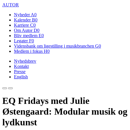
AUTOR
Nyheder
A0
Kalender
B0
Karriere
C0
Om Autor
D0
Bliv medlem
E0
Legater
F0
Vidensbank om ligestilling i musikbranchen
G0
Medlem i fokus
H0
Nyhedsbrev
Kontakt
Presse
English
EQ Fridays med Julie
Østengaard: Modular musik og
lydkunst