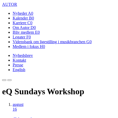
AUTOR
Nyheder
A0
Kalender
B0
Karriere
C0
Om Autor
D0
Bliv medlem
E0
Legater
F0
Vidensbank om ligestilling i musikbranchen
G0
Medlem i fokus
H0
Nyhedsbrev
Kontakt
Presse
English
eQ Sundays Workshop
august
16