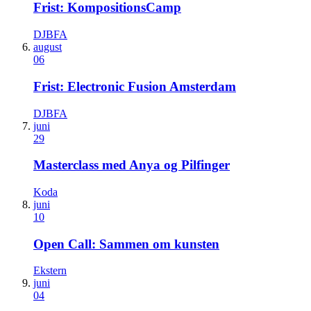
Frist: KompositionsCamp
DJBFA
august
06
Frist: Electronic Fusion Amsterdam
DJBFA
juni
29
Masterclass med Anya og Pilfinger
Koda
juni
10
Open Call: Sammen om kunsten
Ekstern
juni
04