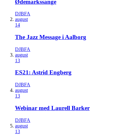
Ødemarkssange
DJBFA
august
14
The Jazz Message i Aalborg
DJBFA
august
13
ES21: Astrid Engberg
DJBFA
august
13
Webinar med Laurell Barker
DJBFA
august
13