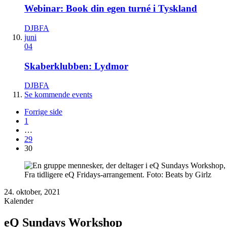
Webinar: Book din egen turné i Tyskland
DJBFA
juni
04
Skaberklubben: Lydmor
DJBFA
Se kommende events
Forrige side
1
…
29
30
Fra tidligere eQ Fridays-arrangement. Foto: Beats by Girlz
24. oktober, 2021
Kalender
eQ Sundays Workshop