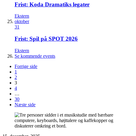
Frist: Koda Dramatiks legater
Ekstern
oktober
31
Frist: Spil på SPOT 2026
Ekstern
Se kommende events
Forrige side
1
2
3
4
…
30
Næste side