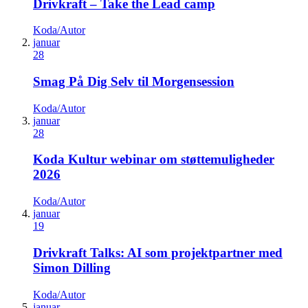
Drivkraft – Take the Lead camp
Koda/Autor
januar
28
Smag På Dig Selv til Morgensession
Koda/Autor
januar
28
Koda Kultur webinar om støttemuligheder
2026
Koda/Autor
januar
19
Drivkraft Talks: AI som projektpartner med
Simon Dilling
Koda/Autor
januar