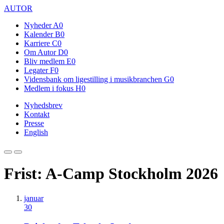
AUTOR
Nyheder
A0
Kalender
B0
Karriere
C0
Om Autor
D0
Bliv medlem
E0
Legater
F0
Vidensbank om ligestilling i musikbranchen
G0
Medlem i fokus
H0
Nyhedsbrev
Kontakt
Presse
English
Frist: A-Camp Stockholm 2026
januar
30