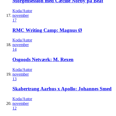
Morgensession med Cæcilie Norby på Beat
Koda/Autor
november
17
RMC Writing Camp: Magnus Ø
Koda/Autor
november
14
Osgoods Netværk: M. Rexen
Koda/Autor
november
13
Skabertrang Aarhus x Apollo: Johannes Smed
Koda/Autor
november
12