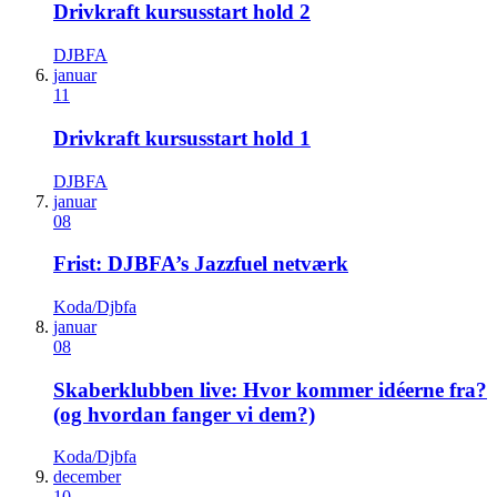
Drivkraft kursusstart hold 2
DJBFA
januar
11
Drivkraft kursusstart hold 1
DJBFA
januar
08
Frist: DJBFA’s Jazzfuel netværk
Koda/Djbfa
januar
08
Skaberklubben live: Hvor kommer idéerne fra?
(og hvordan fanger vi dem?)
Koda/Djbfa
december
10