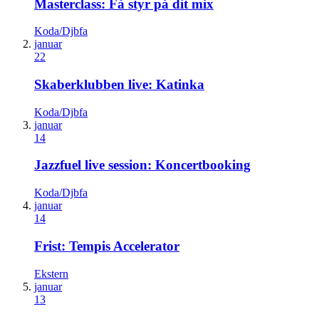
Masterclass: Få styr på dit mix
Koda/Djbfa
januar
22
Skaberklubben live: Katinka
Koda/Djbfa
januar
14
Jazzfuel live session: Koncertbooking
Koda/Djbfa
januar
14
Frist: Tempis Accelerator
Ekstern
januar
13