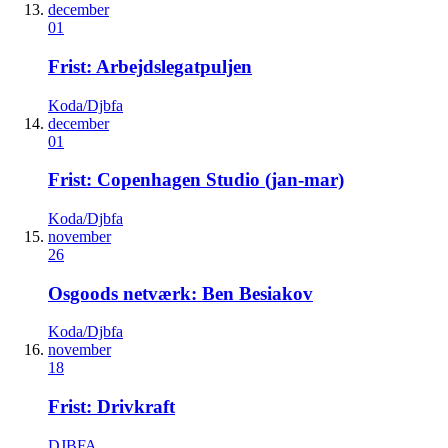
december
01
Frist: Arbejdslegatpuljen
Koda/Djbfa
december
01
Frist: Copenhagen Studio (jan-mar)
Koda/Djbfa
november
26
Osgoods netværk: Ben Besiakov
Koda/Djbfa
november
18
Frist: Drivkraft
DJBFA