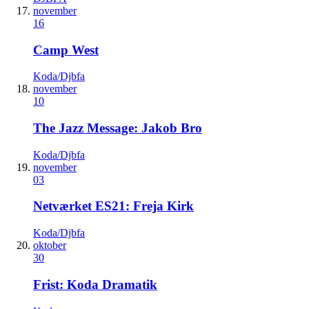
november
16
Camp West
Koda/Djbfa
november
10
The Jazz Message: Jakob Bro
Koda/Djbfa
november
03
Netværket ES21: Freja Kirk
Koda/Djbfa
oktober
30
Frist: Koda Dramatik