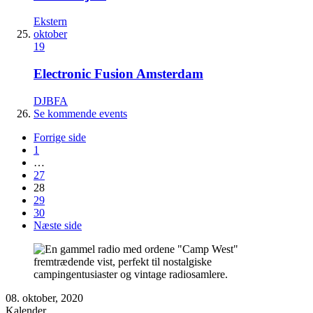
Ekstern
oktober
19
Electronic Fusion Amsterdam
DJBFA
Se kommende events
Forrige side
1
…
27
28
29
30
Næste side
08. oktober, 2020
Kalender