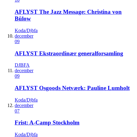
AFLYST The Jazz Message: Christina von
Bülow
Koda/Djbfa
december
09
AFLYST Ekstraordinær generalforsamling
DJBFA
december
09
AFLYST Osgoods Netværk: Pauline Lumholt
Koda/Djbfa
december
07
Frist: A-Camp Stockholm
Koda/Djbfa