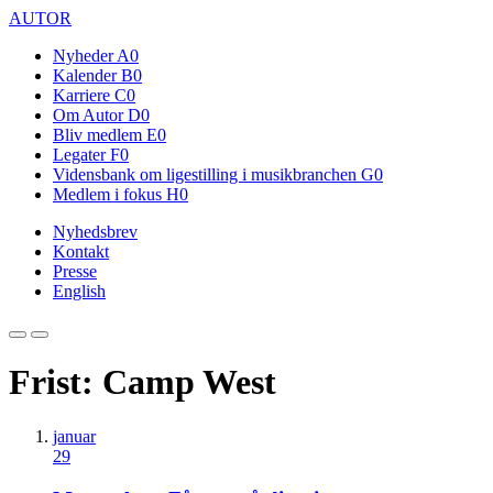
AUTOR
Nyheder
A0
Kalender
B0
Karriere
C0
Om Autor
D0
Bliv medlem
E0
Legater
F0
Vidensbank om ligestilling i musikbranchen
G0
Medlem i fokus
H0
Nyhedsbrev
Kontakt
Presse
English
Frist: Camp West
januar
29