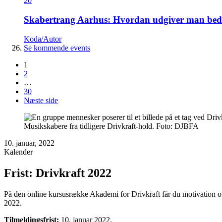
20
Skabertrang Aarhus: Hvordan udgiver man bedst
Koda/Autor
Se kommende events
1
2
…
30
Næste side
Musikskabere fra tidligere Drivkraft-hold. Foto: DJBFA
10. januar, 2022
Kalender
Frist: Drivkraft 2022
På den online kursusrække Akademi for Drivkraft får du motivation og p
2022.
Tilmeldingsfrist:
10. januar 2022.