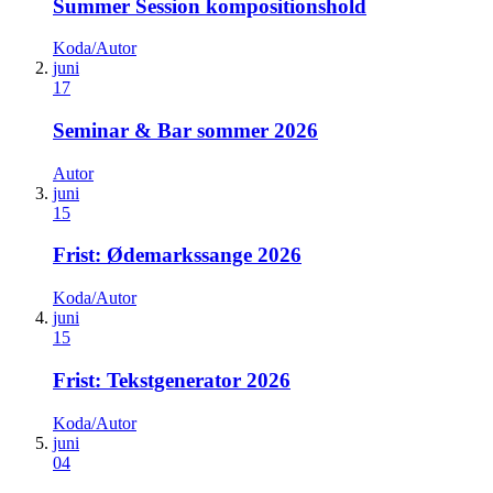
Summer Session kompositionshold
Koda/Autor
juni
17
Seminar & Bar sommer 2026
Autor
juni
15
Frist: Ødemarkssange 2026
Koda/Autor
juni
15
Frist: Tekstgenerator 2026
Koda/Autor
juni
04