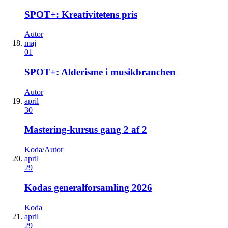
SPOT+: Kreativitetens pris
Autor
maj
01
SPOT+: Alderisme i musikbranchen
Autor
april
30
Mastering-kursus gang 2 af 2
Koda/Autor
april
29
Kodas generalforsamling 2026
Koda
april
29