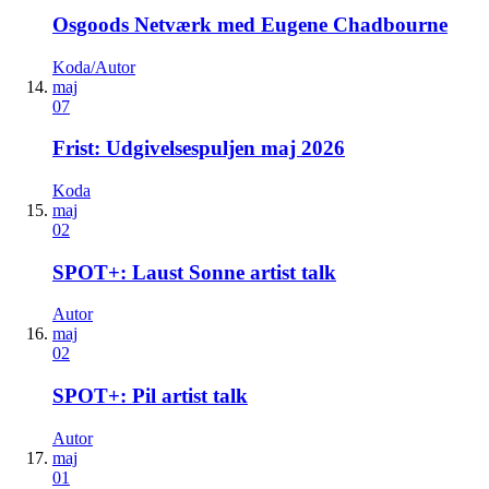
Osgoods Netværk med Eugene Chadbourne
Koda/Autor
maj
07
Frist: Udgivelsespuljen maj 2026
Koda
maj
02
SPOT+: Laust Sonne artist talk
Autor
maj
02
SPOT+: Pil artist talk
Autor
maj
01