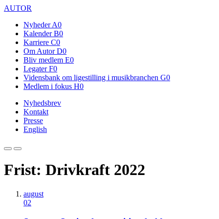
AUTOR
Nyheder
A0
Kalender
B0
Karriere
C0
Om Autor
D0
Bliv medlem
E0
Legater
F0
Vidensbank om ligestilling i musikbranchen
G0
Medlem i fokus
H0
Nyhedsbrev
Kontakt
Presse
English
Frist: Drivkraft 2022
august
02