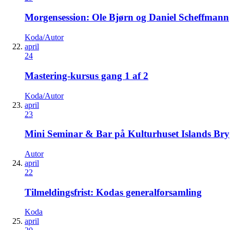
Morgensession: Ole Bjørn og Daniel Scheffmann
Koda/Autor
april
24
Mastering-kursus gang 1 af 2
Koda/Autor
april
23
Mini Seminar & Bar på Kulturhuset Islands Br
Autor
april
22
Tilmeldingsfrist: Kodas generalforsamling
Koda
april