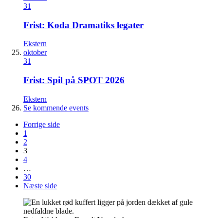
31
Frist: Koda Dramatiks legater
Ekstern
oktober
31
Frist: Spil på SPOT 2026
Ekstern
Se kommende events
Forrige side
1
2
3
4
…
30
Næste side