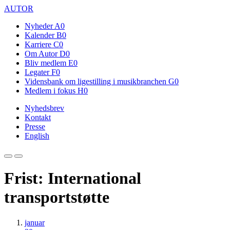
AUTOR
Nyheder
A0
Kalender
B0
Karriere
C0
Om Autor
D0
Bliv medlem
E0
Legater
F0
Vidensbank om ligestilling i musikbranchen
G0
Medlem i fokus
H0
Nyhedsbrev
Kontakt
Presse
English
Frist: International
transportstøtte
januar