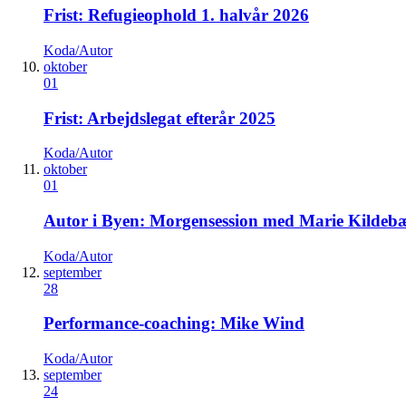
Frist: Refugieophold 1. halvår 2026
Koda/Autor
oktober
01
Frist: Arbejdslegat efterår 2025
Koda/Autor
oktober
01
Autor i Byen: Morgensession med Marie Kilde
Koda/Autor
september
28
Performance-coaching: Mike Wind
Koda/Autor
september
24