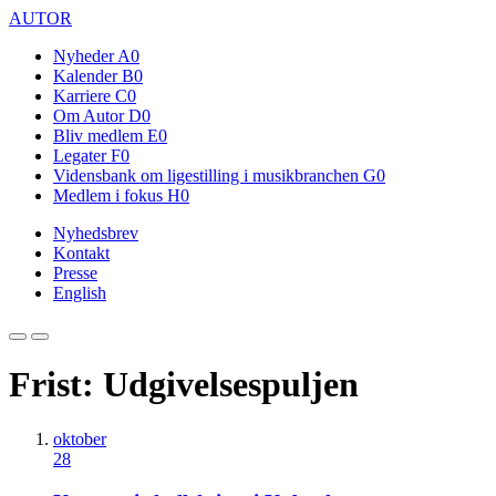
AUTOR
Nyheder
A0
Kalender
B0
Karriere
C0
Om Autor
D0
Bliv medlem
E0
Legater
F0
Vidensbank om ligestilling i musikbranchen
G0
Medlem i fokus
H0
Nyhedsbrev
Kontakt
Presse
English
Frist: Udgivelsespuljen
oktober
28