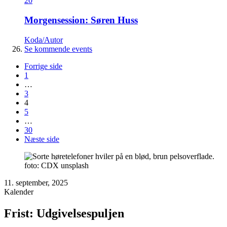
20
Morgensession: Søren Huss
Koda/Autor
Se kommende events
Forrige side
1
…
3
4
5
…
30
Næste side
foto: CDX unsplash
11. september, 2025
Kalender
Frist: Udgivelsespuljen