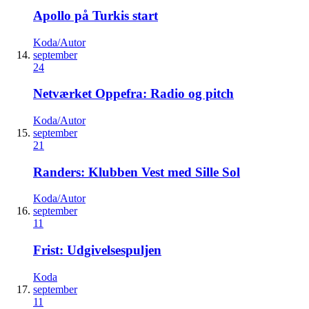
Apollo på Turkis start
Koda/Autor
september
24
Netværket Oppefra: Radio og pitch
Koda/Autor
september
21
Randers: Klubben Vest med Sille Sol
Koda/Autor
september
11
Frist: Udgivelsespuljen
Koda
september
11