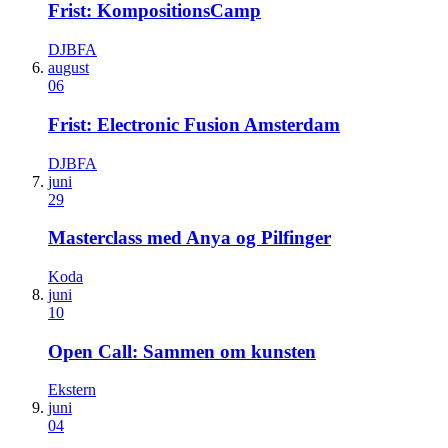
Frist: KompositionsCamp
DJBFA
august
06
Frist: Electronic Fusion Amsterdam
DJBFA
juni
29
Masterclass med Anya og Pilfinger
Koda
juni
10
Open Call: Sammen om kunsten
Ekstern
juni
04