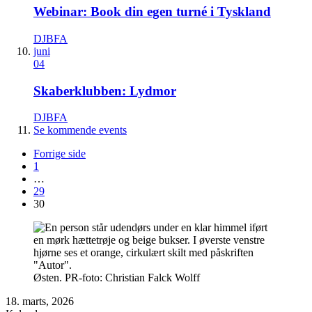
Webinar: Book din egen turné i Tyskland
DJBFA
juni
04
Skaberklubben: Lydmor
DJBFA
Se kommende events
Forrige side
1
…
29
30
Østen. PR-foto: Christian Falck Wolff
18. marts, 2026