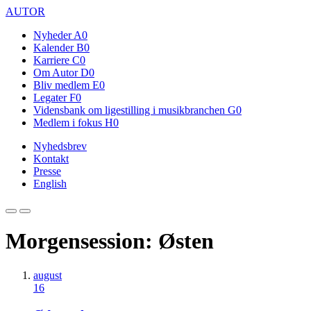
AUTOR
Nyheder
A0
Kalender
B0
Karriere
C0
Om Autor
D0
Bliv medlem
E0
Legater
F0
Vidensbank om ligestilling i musikbranchen
G0
Medlem i fokus
H0
Nyhedsbrev
Kontakt
Presse
English
Morgensession: Østen
august
16