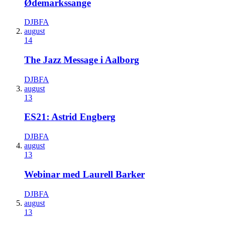
Ødemarkssange
DJBFA
august
14
The Jazz Message i Aalborg
DJBFA
august
13
ES21: Astrid Engberg
DJBFA
august
13
Webinar med Laurell Barker
DJBFA
august
13