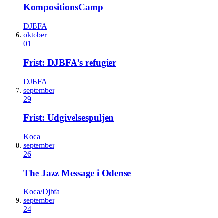
KompositionsCamp
DJBFA
oktober
01
Frist: DJBFA’s refugier
DJBFA
september
29
Frist: Udgivelsespuljen
Koda
september
26
The Jazz Message i Odense
Koda/Djbfa
september
24