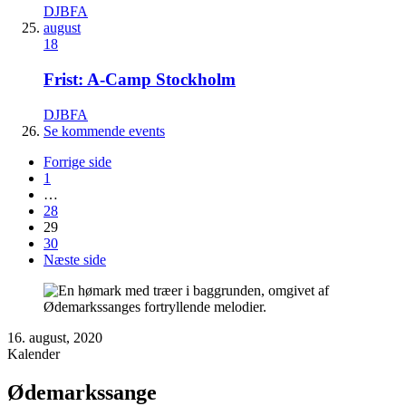
DJBFA
august
18
Frist: A-Camp Stockholm
DJBFA
Se kommende events
Forrige side
1
…
28
29
30
Næste side
16. august, 2020
Kalender
Ødemarkssange