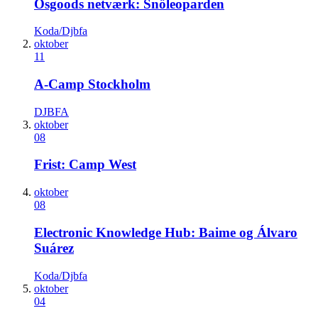
Osgoods netværk: Snöleoparden
Koda/Djbfa
oktober
11
A-Camp Stockholm
DJBFA
oktober
08
Frist: Camp West
oktober
08
Electronic Knowledge Hub: Baime og Álvaro
Suárez
Koda/Djbfa
oktober
04