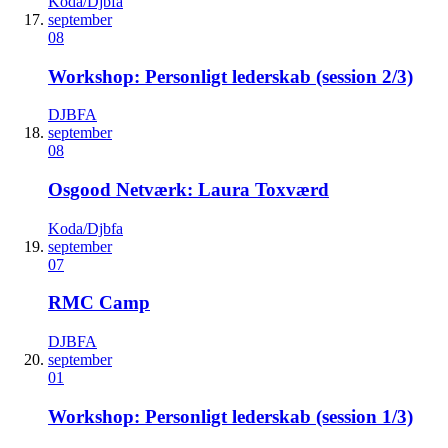
Koda/Djbfa
september
08
Workshop: Personligt lederskab (session 2/3)
DJBFA
september
08
Osgood Netværk: Laura Toxværd
Koda/Djbfa
september
07
RMC Camp
DJBFA
september
01
Workshop: Personligt lederskab (session 1/3)