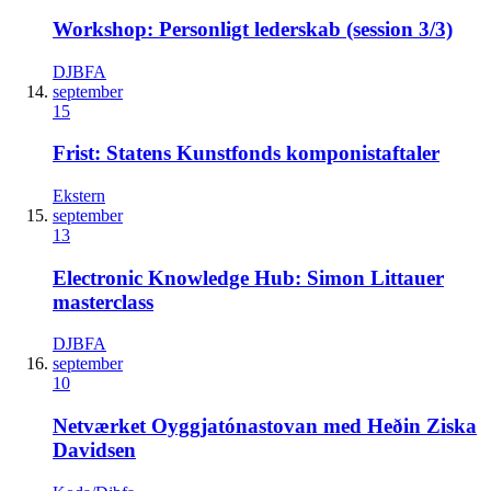
Workshop: Personligt lederskab (session 3/3)
DJBFA
september
15
Frist: Statens Kunstfonds komponistaftaler
Ekstern
september
13
Electronic Knowledge Hub: Simon Littauer
masterclass
DJBFA
september
10
Netværket Oyggjatónastovan med Heðin Ziska
Davidsen