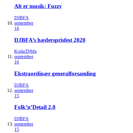
Alt er musik: Fuzzy
DJBFA
september
16
DJBFA’s hædersprisfest 2020
Koda/Djbfa
september
16
Ekstraordinær generalforsamling
DJBFA
september
15
Folk’n’Detail 2.0
DJBFA
september
15