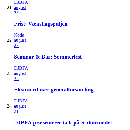
DJBFA
august
27
Frist: Vækstlagspuljen
Koda
august
27
Seminar & Bar: Sommerfest
DJBFA
august
25
Ekstraordinær generalforsamling
DJBFA
august
21
DJBFA præsenterer talk på Kulturmødet