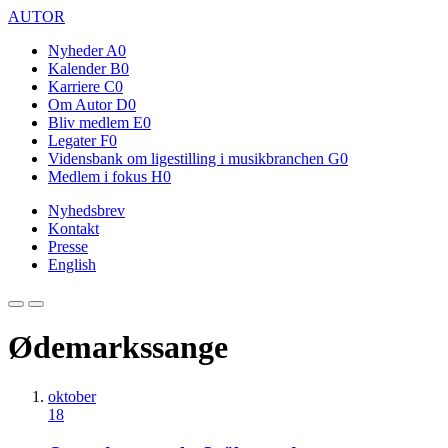
AUTOR
Nyheder
A0
Kalender
B0
Karriere
C0
Om Autor
D0
Bliv medlem
E0
Legater
F0
Vidensbank om ligestilling i musikbranchen
G0
Medlem i fokus
H0
Nyhedsbrev
Kontakt
Presse
English
Ødemarkssange
oktober
18