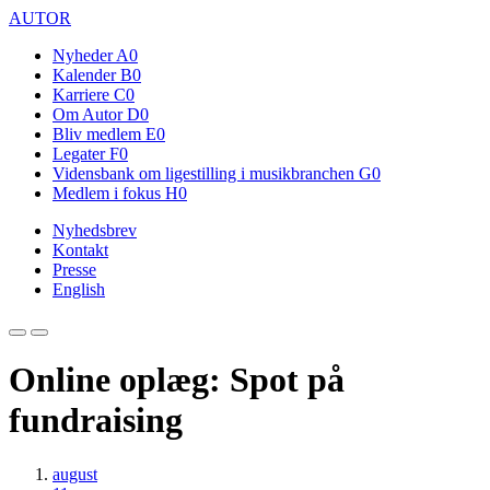
AUTOR
Nyheder
A0
Kalender
B0
Karriere
C0
Om Autor
D0
Bliv medlem
E0
Legater
F0
Vidensbank om ligestilling i musikbranchen
G0
Medlem i fokus
H0
Nyhedsbrev
Kontakt
Presse
English
Online oplæg: Spot på
fundraising
august