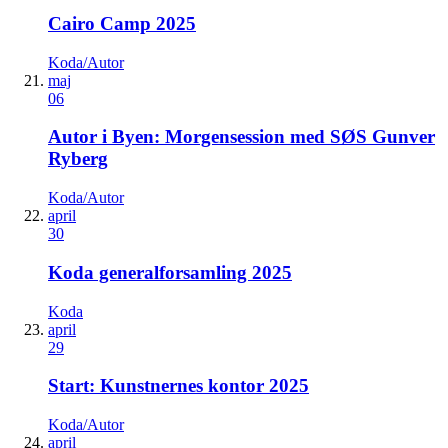
Cairo Camp 2025
Koda/Autor
maj
06
Autor i Byen: Morgensession med SØS Gunver
Ryberg
Koda/Autor
april
30
Koda generalforsamling 2025
Koda
april
29
Start: Kunstnernes kontor 2025
Koda/Autor
april