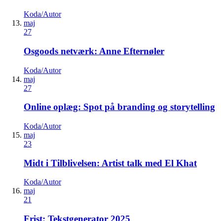
Koda/Autor
maj
27
Osgoods netværk: Anne Efternøler
Koda/Autor
maj
27
Online oplæg: Spot på branding og storytelling
Koda/Autor
maj
23
Midt i Tilblivelsen: Artist talk med El Khat
Koda/Autor
maj
21
Frist: Tekstgenerator 2025