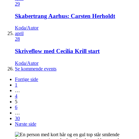
29
Skabertrang Aarhus: Carsten Herholdt
Koda/Autor
april
28
Skriveflow med Cecilia Krill start
Koda/Autor
Se kommende events
Forrige side
1
…
4
5
6
…
30
Næste side