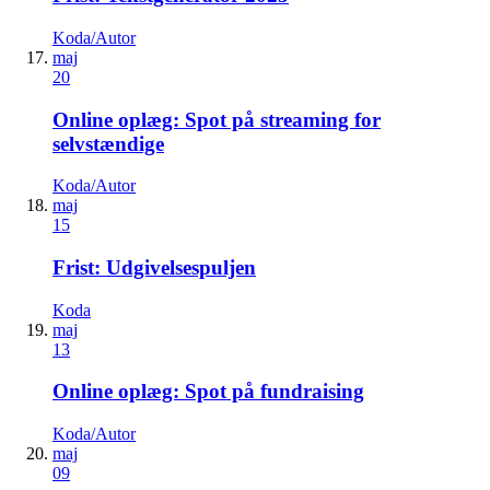
Koda/Autor
maj
20
Online oplæg: Spot på streaming for
selvstændige
Koda/Autor
maj
15
Frist: Udgivelsespuljen
Koda
maj
13
Online oplæg: Spot på fundraising
Koda/Autor
maj
09