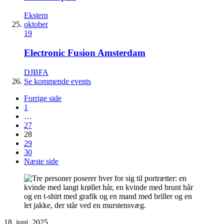
Ekstern
oktober
19
Electronic Fusion Amsterdam
DJBFA
Se kommende events
Forrige side
1
…
27
28
29
30
Næste side
18. juni, 2025