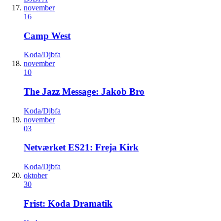
november
16
Camp West
Koda/Djbfa
november
10
The Jazz Message: Jakob Bro
Koda/Djbfa
november
03
Netværket ES21: Freja Kirk
Koda/Djbfa
oktober
30
Frist: Koda Dramatik