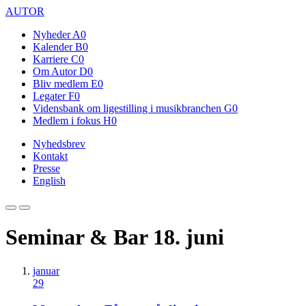
AUTOR
Nyheder
A0
Kalender
B0
Karriere
C0
Om Autor
D0
Bliv medlem
E0
Legater
F0
Vidensbank om ligestilling i musikbranchen
G0
Medlem i fokus
H0
Nyhedsbrev
Kontakt
Presse
English
Seminar & Bar 18. juni
januar
29