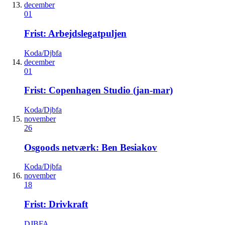
december
01
Frist: Arbejdslegatpuljen
Koda/Djbfa
december
01
Frist: Copenhagen Studio (jan-mar)
Koda/Djbfa
november
26
Osgoods netværk: Ben Besiakov
Koda/Djbfa
november
18
Frist: Drivkraft
DJBFA