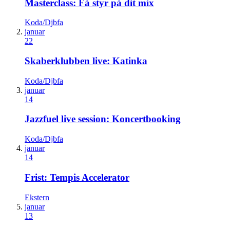
Masterclass: Få styr på dit mix
Koda/Djbfa
januar
22
Skaberklubben live: Katinka
Koda/Djbfa
januar
14
Jazzfuel live session: Koncertbooking
Koda/Djbfa
januar
14
Frist: Tempis Accelerator
Ekstern
januar
13