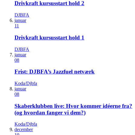
Drivkraft kursusstart hold 2
DJBFA
januar
11
Drivkraft kursusstart hold 1
DJBFA
januar
08
Frist: DJBFA’s Jazzfuel netværk
Koda/Djbfa
januar
08
Skaberklubben live: Hvor kommer idéerne fra?
(og hvordan fanger vi dem?)
Koda/Djbfa
december
10