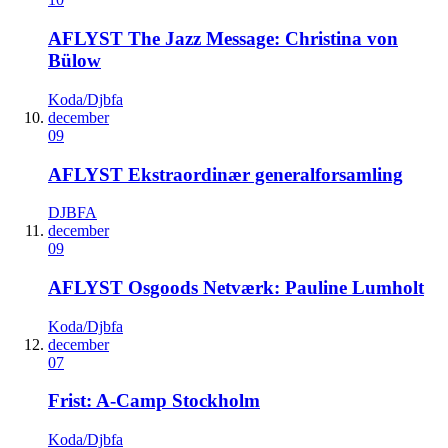
AFLYST The Jazz Message: Christina von
Bülow
Koda/Djbfa
december
09
AFLYST Ekstraordinær generalforsamling
DJBFA
december
09
AFLYST Osgoods Netværk: Pauline Lumholt
Koda/Djbfa
december
07
Frist: A-Camp Stockholm
Koda/Djbfa