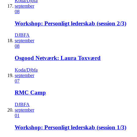
Koda/Djbfa
september
08
Workshop: Personligt lederskab (session 2/3)
DJBFA
september
08
Osgood Netværk: Laura Toxværd
Koda/Djbfa
september
07
RMC Camp
DJBFA
september
01
Workshop: Personligt lederskab (session 1/3)