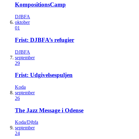
KompositionsCamp
DJBFA
oktober
01
Frist: DJBFA’s refugier
DJBFA
september
29
Frist: Udgivelsespuljen
Koda
september
26
The Jazz Message i Odense
Koda/Djbfa
september
24