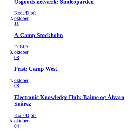
Osgoods netværk: Snöleoparden
Koda/Djbfa
oktober
11
A-Camp Stockholm
DJBFA
oktober
08
Frist: Camp West
oktober
08
Electronic Knowledge Hub: Baime og Álvaro
Suárez
Koda/Djbfa
oktober
04