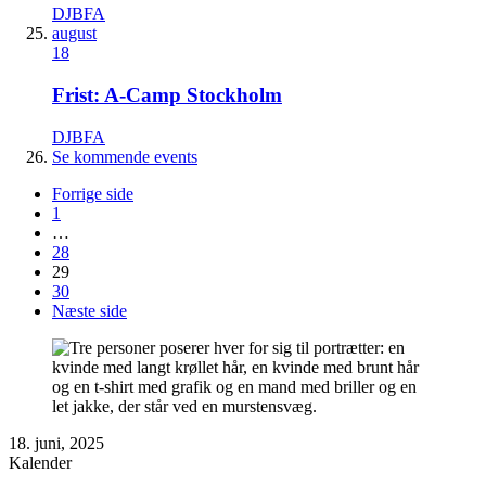
DJBFA
august
18
Frist: A-Camp Stockholm
DJBFA
Se kommende events
Forrige side
1
…
28
29
30
Næste side
18. juni, 2025
Kalender