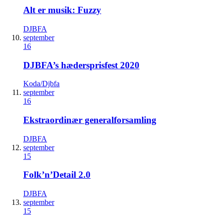
Alt er musik: Fuzzy
DJBFA
september
16
DJBFA’s hædersprisfest 2020
Koda/Djbfa
september
16
Ekstraordinær generalforsamling
DJBFA
september
15
Folk’n’Detail 2.0
DJBFA
september
15