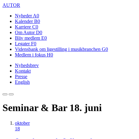
AUTOR
Nyheder
A0
Kalender
B0
Karriere
C0
Om Autor
D0
Bliv medlem
E0
Legater
F0
Vidensbank om ligestilling i musikbranchen
G0
Medlem i fokus
H0
Nyhedsbrev
Kontakt
Presse
English
Seminar & Bar 18. juni
oktober
18