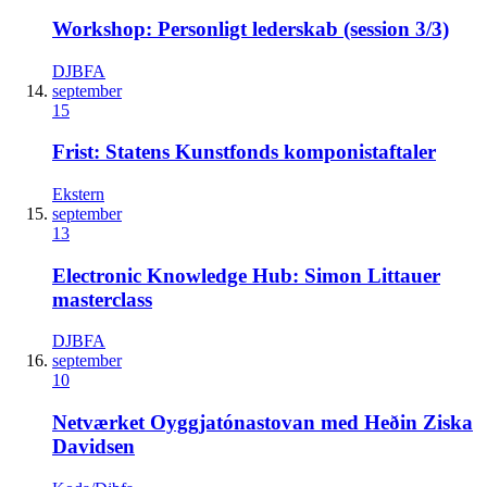
Workshop: Personligt lederskab (session 3/3)
DJBFA
september
15
Frist: Statens Kunstfonds komponistaftaler
Ekstern
september
13
Electronic Knowledge Hub: Simon Littauer
masterclass
DJBFA
september
10
Netværket Oyggjatónastovan med Heðin Ziska
Davidsen