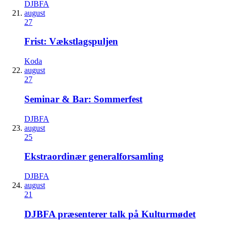
DJBFA
august
27
Frist: Vækstlagspuljen
Koda
august
27
Seminar & Bar: Sommerfest
DJBFA
august
25
Ekstraordinær generalforsamling
DJBFA
august
21
DJBFA præsenterer talk på Kulturmødet