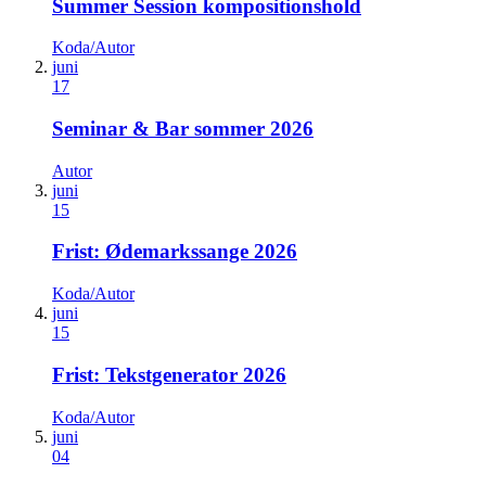
Summer Session kompositionshold
Koda/Autor
juni
17
Seminar & Bar sommer 2026
Autor
juni
15
Frist: Ødemarkssange 2026
Koda/Autor
juni
15
Frist: Tekstgenerator 2026
Koda/Autor
juni
04