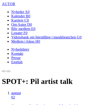
AUTOR
Nyheder
A0
Kalender
B0
Karriere
C0
Om Autor
D0
Bliv medlem
E0
Legater
F0
Vidensbank om ligestilling i musikbranchen
G0
Medlem i fokus
H0
Nyhedsbrev
Kontakt
Presse
English
SPOT+: Pil artist talk
august
02