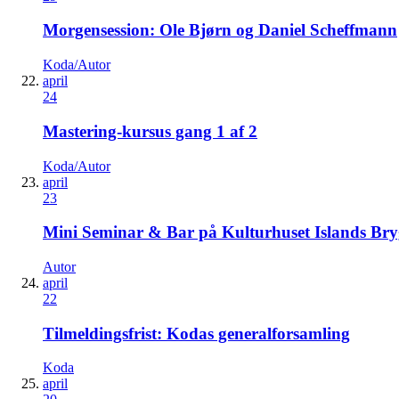
Morgensession: Ole Bjørn og Daniel Scheffmann
Koda/Autor
april
24
Mastering-kursus gang 1 af 2
Koda/Autor
april
23
Mini Seminar & Bar på Kulturhuset Islands Br
Autor
april
22
Tilmeldingsfrist: Kodas generalforsamling
Koda
april