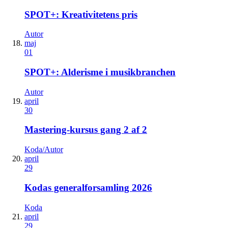
SPOT+: Kreativitetens pris
Autor
maj
01
SPOT+: Alderisme i musikbranchen
Autor
april
30
Mastering-kursus gang 2 af 2
Koda/Autor
april
29
Kodas generalforsamling 2026
Koda
april
29