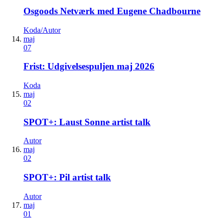
Osgoods Netværk med Eugene Chadbourne
Koda/Autor
maj
07
Frist: Udgivelsespuljen maj 2026
Koda
maj
02
SPOT+: Laust Sonne artist talk
Autor
maj
02
SPOT+: Pil artist talk
Autor
maj
01