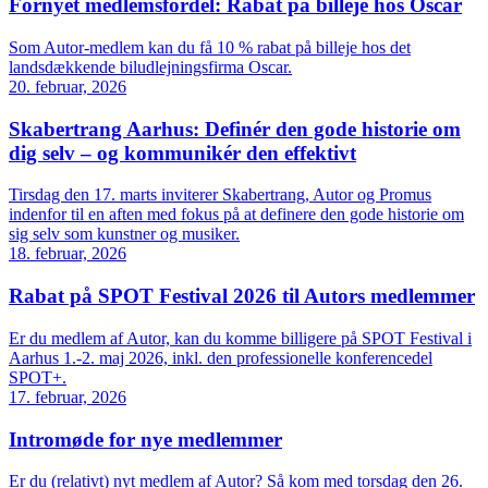
Fornyet medlemsfordel: Rabat på billeje hos Oscar
Som Autor-medlem kan du få 10 % rabat på billeje hos det
landsdækkende biludlejningsfirma Oscar.
20. februar, 2026
Skabertrang Aarhus: Definér den gode historie om
dig selv – og kommunikér den effektivt
Tirsdag den 17. marts inviterer Skabertrang, Autor og Promus
indenfor til en aften med fokus på at definere den gode historie om
sig selv som kunstner og musiker.
18. februar, 2026
Rabat på SPOT Festival 2026 til Autors medlemmer
Er du medlem af Autor, kan du komme billigere på SPOT Festival i
Aarhus 1.-2. maj 2026, inkl. den professionelle konferencedel
SPOT+.
17. februar, 2026
Intromøde for nye medlemmer
Er du (relativt) nyt medlem af Autor? Så kom med torsdag den 26.