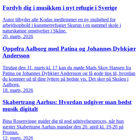
Fordyb dig i musikken i nyt refugie i Sverige
Autor tilbyder alle Kodas medlemmer en ny mulighed for
arbejdsophold i kunstnerrefugiet Skurup i en gammel skole i
naturskønne omgivelser i Skåne.
20. marts, 2026
Oppefra Aalborg med Patina og Johannes Dybkjær
Andersson
Tirsdag den 31. marts kl. 17 kan du møde Mads Skov Hansen fra
Patina og Johannes Dybkjær Andersson og få gode tips til, hvordan
du kommer ud til dine lyttere på bedste vis. Det sker på Skråen i
Aalborg.
18. marts, 2026
Skabertrang Aarhus: Hvordan udgiver man bedst
musik digitalt
Bina Rosenvinge guider dig til god udgivelsesproces, når hun
gæster Skabertrang Aarhus mandag den 20. april kl. 19-20 på
Promus.
12. marts, 2026