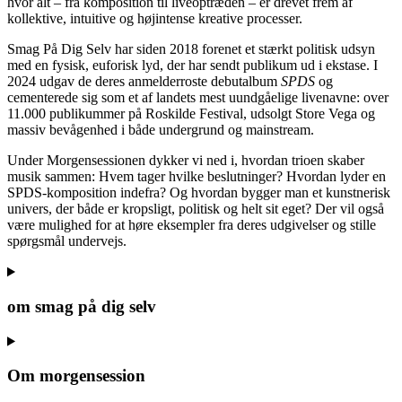
hvor alt – fra komposition til liveoptræden – er drevet frem af
kollektive, intuitive og højintense kreative processer.
Smag På Dig Selv har siden 2018 forenet et stærkt politisk udsyn
med en fysisk, euforisk lyd, der har sendt publikum ud i ekstase. I
2024 udgav de deres anmelderroste debutalbum
SPDS
og
cementerede sig som et af landets mest uundgåelige livenavne: over
11.000 publikummer på Roskilde Festival, udsolgt Store Vega og
massiv bevågenhed i både undergrund og mainstream.
Under Morgensessionen dykker vi ned i, hvordan trioen skaber
musik sammen: Hvem tager hvilke beslutninger? Hvordan lyder en
SPDS-komposition indefra? Og hvordan bygger man et kunstnerisk
univers, der både er kropsligt, politisk og helt sit eget? Der vil også
være mulighed for at høre eksempler fra deres udgivelser og stille
spørgsmål undervejs.
om smag på dig selv
Om morgensession