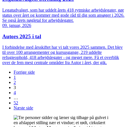
Legatudvalget, som har uddelt årets 418 rytmiske arbejdslegater, gør
status over året og kommer med gode råd til dig som ansøger i 2026.
Se også årets nøgletal for arbejdslegater.
09. januar, 2026
Autors 2025 i tal
I forbindelse med årsskiftet har vi talt vores 2025 sammen. Det blev
til over 100 arrangementer og kursusgange, 219 uddelte
refugieophold, 418 arbejdslegater - og meget mere. Få et overblik
over de fem mest centrale områder fra Autor i året, der gik.
Forrige side
1
2
3
4
…
52
Næste side