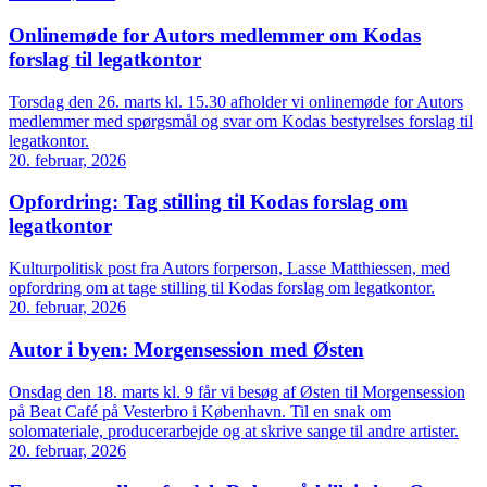
Onlinemøde for Autors medlemmer om Kodas
forslag til legatkontor
Torsdag den 26. marts kl. 15.30 afholder vi onlinemøde for Autors
medlemmer med spørgsmål og svar om Kodas bestyrelses forslag til
legatkontor.
20. februar, 2026
Opfordring: Tag stilling til Kodas forslag om
legatkontor
Kulturpolitisk post fra Autors forperson, Lasse Matthiessen, med
opfordring om at tage stilling til Kodas forslag om legatkontor.
20. februar, 2026
Autor i byen: Morgensession med Østen
Onsdag den 18. marts kl. 9 får vi besøg af Østen til Morgensession
på Beat Café på Vesterbro i København. Til en snak om
solomateriale, producerarbejde og at skrive sange til andre artister.
20. februar, 2026