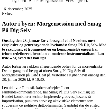
16. december, 2025
Nyhed
Autor i byen: Morgensession med Smag
På Dig Selv
Onsdag den 28. januar får vi besøg af et af Nordens mest
eksplosive og genrebrydende livebands: Smag På Dig Selv. Med
to saxofoner, et trommesæt og en kompromisløs energi har
trioen redefineret, hvordan et moderne instrumentalband kan
lyde – og hvad det kan
sige
.
Autor fortsætter rækken af spændende oplæg for de morgenfriske.
Denne gang med besøg af trioen Smag På Dig Selv til
Morgensession på Café Beat på Vesterbro i København onsdag den
28. januar 2026 kl. 9-10.30.
I en tid hvor få musikskabere arbejder åbent
samfundskommenterende, har Smag På Dig Selv skilt sig ud.
Bandet kombinerer techno-inspirerede grooves, jazzens rå
improvisation, punkens nerve og aktivistiske elementer som
strubesang og politiske digtoplæsninger. Samtidig står de et sted,