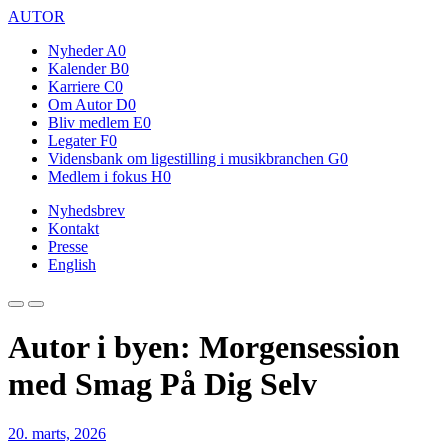
AUTOR
Nyheder
A0
Kalender
B0
Karriere
C0
Om Autor
D0
Bliv medlem
E0
Legater
F0
Vidensbank om ligestilling i musikbranchen
G0
Medlem i fokus
H0
Nyhedsbrev
Kontakt
Presse
English
Autor i byen: Morgensession
med Smag På Dig Selv
20. marts, 2026