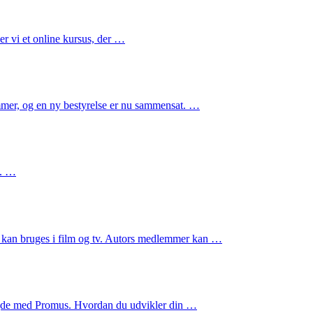
r vi et online kursus, der …
mmer, og en ny bestyrelse er nu sammensat. …
l. …
 kan bruges i film og tv. Autors medlemmer kan …
bejde med Promus. Hvordan du udvikler din …