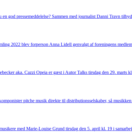
 en god pressemeddelelse? Sammen med journalist Danni Travn tilbyde
amling 2022 blev forperson Anna Lidell genvalgt af foreningens medle
becker aka. Cazzi Opeia er gæst i Autor Talks tirsdag den 29. marts k
onister pitche musik direkte til distributionsselskaber, så musikken
musikere med Marie-Louise Grund tirsdag den 5. april kl. 19 i samar