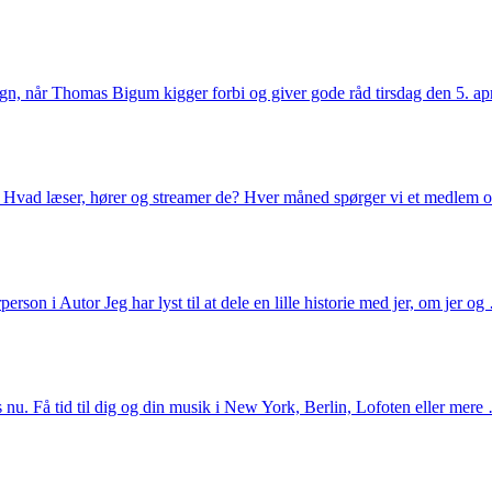
egn, når Thomas Bigum kigger forbi og giver gode råd tirsdag den 5. apr
? Hvad læser, hører og streamer de? Hver måned spørger vi et medlem o
rson i Autor Jeg har lyst til at dele en lille historie med jer, om jer o
s nu. Få tid til dig og din musik i New York, Berlin, Lofoten eller mere