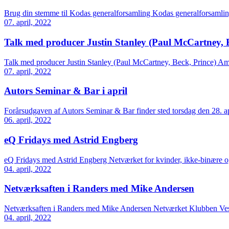
Brug din stemme til Kodas generalforsamling Kodas generalforsamling 
07. april, 2022
Talk med producer Justin Stanley (Paul McCartney, B
Talk med producer Justin Stanley (Paul McCartney, Beck, Prince) A
07. april, 2022
Autors Seminar & Bar i april
Forårsudgaven af Autors Seminar & Bar finder sted torsdag den 28. ap
06. april, 2022
eQ Fridays med Astrid Engberg
eQ Fridays med Astrid Engberg Netværket for kvinder, ikke-binære 
04. april, 2022
Netværksaften i Randers med Mike Andersen
Netværksaften i Randers med Mike Andersen Netværket Klubben Vest in
04. april, 2022