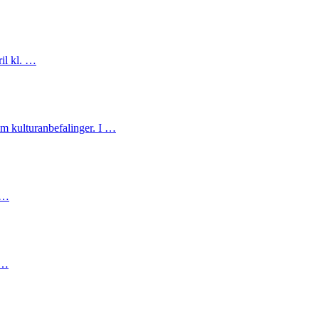
il kl. …
m kulturanbefalinger. I …
g …
 …