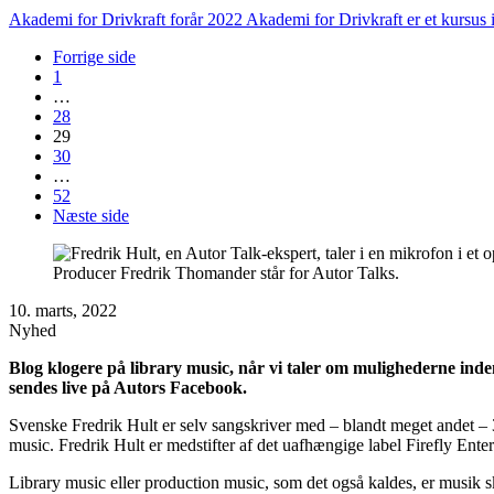
Akademi for Drivkraft forår 2022 Akademi for Drivkraft er et kursus i
Forrige side
1
…
28
29
30
…
52
Næste side
Producer Fredrik Thomander står for Autor Talks.
10. marts, 2022
Nyhed
Blog klogere på library music, når vi taler om mulighederne ind
sendes live på Autors Facebook.
Svenske Fredrik Hult er selv sangskriver med – blandt meget andet –
music. Fredrik Hult er medstifter af det uafhængige label Firefly Entert
Library music eller production music, som det også kaldes, er musik s