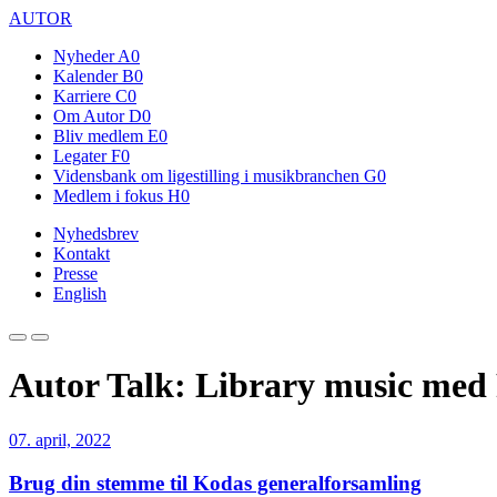
AUTOR
Nyheder
A0
Kalender
B0
Karriere
C0
Om Autor
D0
Bliv medlem
E0
Legater
F0
Vidensbank om ligestilling i musikbranchen
G0
Medlem i fokus
H0
Nyhedsbrev
Kontakt
Presse
English
Autor Talk: Library music med 
07. april, 2022
Brug din stemme til Kodas generalforsamling