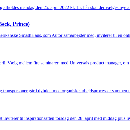
afholdes mandag den 25. april 2022 kl. 15. I år skal der vælges nye au
eck, Prince)
merikanske SmashHaus, som Autor samarbejder med, inviterer til en o
ril. Vælg mellem fire seminarer: med Universals product manager, om a
og transpersoner går i dybden med organiske arbejdsprocesser sammen
viterer til inspirationsaften torsdag den 28. april med middag plus 