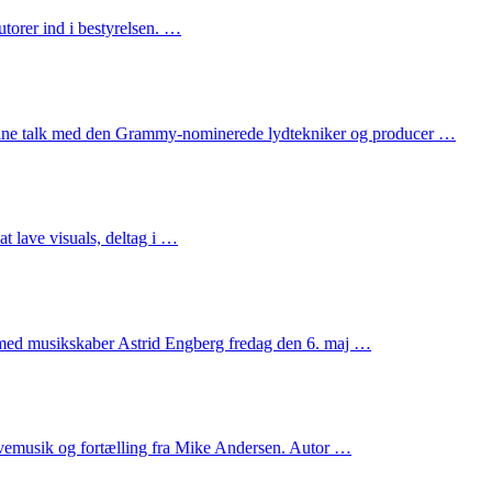
torer ind i bestyrelsen. …
nline talk med den Grammy-nominerede lydtekniker og producer …
t lave visuals, deltag i …
 med musikskaber Astrid Engberg fredag den 6. maj …
livemusik og fortælling fra Mike Andersen. Autor …