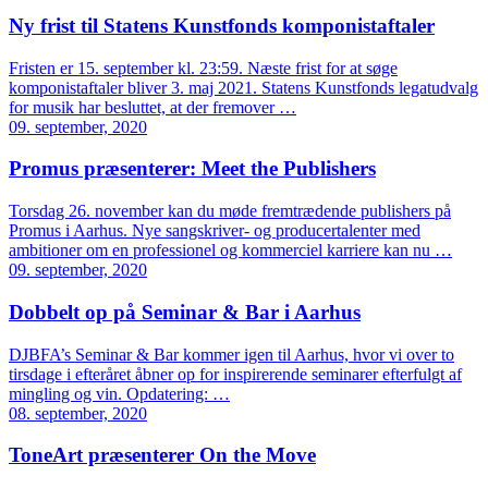
Ny frist til Statens Kunstfonds komponistaftaler
Fristen er 15. september kl. 23:59. Næste frist for at søge
komponistaftaler bliver 3. maj 2021. Statens Kunstfonds legatudvalg
for musik har besluttet, at der fremover …
09. september, 2020
Promus præsenterer: Meet the Publishers
Torsdag 26. november kan du møde fremtrædende publishers på
Promus i Aarhus. Nye sangskriver- og producertalenter med
ambitioner om en professionel og kommerciel karriere kan nu …
09. september, 2020
Dobbelt op på Seminar & Bar i Aarhus
DJBFA’s Seminar & Bar kommer igen til Aarhus, hvor vi over to
tirsdage i efteråret åbner op for inspirerende seminarer efterfulgt af
mingling og vin. Opdatering: …
08. september, 2020
ToneArt præsenterer On the Move