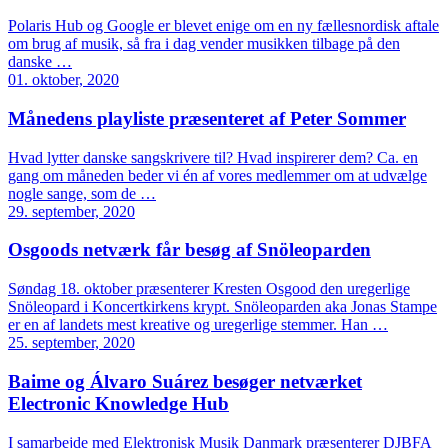
Polaris Hub og Google er blevet enige om en ny fællesnordisk aftale
om brug af musik, så fra i dag vender musikken tilbage på den
danske …
01. oktober, 2020
Månedens playliste præsenteret af Peter Sommer
Hvad lytter danske sangskrivere til? Hvad inspirerer dem? Ca. en
gang om måneden beder vi én af vores medlemmer om at udvælge
nogle sange, som de …
29. september, 2020
Osgoods netværk får besøg af Snöleoparden
Søndag 18. oktober præsenterer Kresten Osgood den uregerlige
Snöleopard i Koncertkirkens krypt. Snöleoparden aka Jonas Stampe
er en af landets mest kreative og uregerlige stemmer. Han …
25. september, 2020
Baime og Álvaro Suárez besøger netværket
Electronic Knowledge Hub
I samarbejde med Elektronisk Musik Danmark præsenterer DJBFA