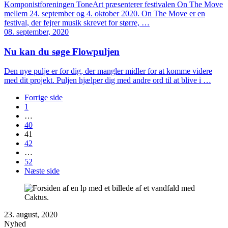
Komponistforeningen ToneArt præsenterer festivalen On The Move
mellem 24. september og 4. oktober 2020. On The Move er en
festival, der fejrer musik skrevet for større, …
08. september, 2020
Nu kan du søge Flowpuljen
Den nye pulje er for dig, der mangler midler for at komme videre
med dit projekt. Puljen hjælper dig med andre ord til at blive i …
Forrige side
1
…
40
41
42
…
52
Næste side
23. august, 2020
Nyhed