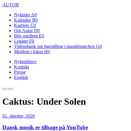
AUTOR
Nyheder
A0
Kalender
B0
Karriere
C0
Om Autor
D0
Bliv medlem
E0
Legater
F0
Vidensbank om ligestilling i musikbranchen
G0
Medlem i fokus
H0
Nyhedsbrev
Kontakt
Presse
English
Caktus: Under Solen
01. oktober, 2020
Dansk musik er tilbage på YouTube