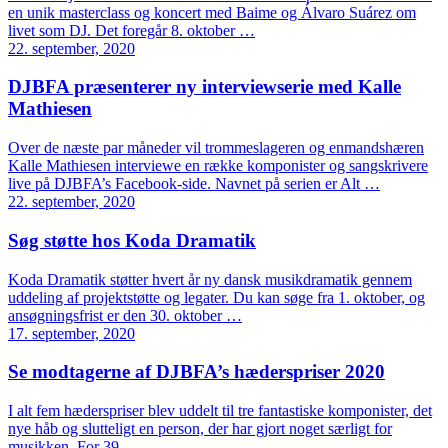
en unik masterclass og koncert med Baime og Álvaro Suárez om
livet som DJ. Det foregår 8. oktober …
22. september, 2020
DJBFA præsenterer ny interviewserie med Kalle
Mathiesen
Over de næste par måneder vil trommeslageren og enmandshæren
Kalle Mathiesen interviewe en række komponister og sangskrivere
live på DJBFA’s Facebook-side. Navnet på serien er Alt …
22. september, 2020
Søg støtte hos Koda Dramatik
Koda Dramatik støtter hvert år ny dansk musikdramatik gennem
uddeling af projektstøtte og legater. Du kan søge fra 1. oktober, og
ansøgningsfrist er den 30. oktober …
17. september, 2020
Se modtagerne af DJBFA’s hæderspriser 2020
I alt fem hæderspriser blev uddelt til tre fantastiske komponister, det
nye håb og slutteligt en person, der har gjort noget særligt for
musikken. For 39. …