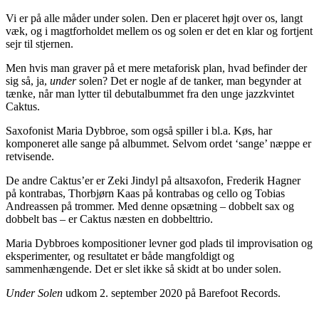
Vi er på alle måder under solen. Den er placeret højt over os, langt
væk, og i magtforholdet mellem os og solen er det en klar og fortjent
sejr til stjernen.
Men hvis man graver på et mere metaforisk plan, hvad befinder der
sig så, ja,
under
solen? Det er nogle af de tanker, man begynder at
tænke, når man lytter til debutalbummet fra den unge jazzkvintet
Caktus.
Saxofonist Maria Dybbroe, som også spiller i bl.a. Køs, har
komponeret alle sange på albummet. Selvom ordet ‘sange’ næppe er
retvisende.
De andre Caktus’er er Zeki Jindyl på altsaxofon, Frederik Hagner
på kontrabas, Thorbjørn Kaas på kontrabas og cello og Tobias
Andreassen på trommer. Med denne opsætning – dobbelt sax og
dobbelt bas – er Caktus næsten en dobbelttrio.
Maria Dybbroes kompositioner levner god plads til improvisation og
eksperimenter, og resultatet er både mangfoldigt og
sammenhængende. Det er slet ikke så skidt at bo under solen.
Under Solen
udkom 2. september 2020 på Barefoot Records.