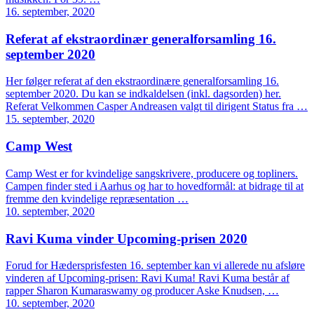
16. september, 2020
Referat af ekstraordinær generalforsamling 16.
september 2020
Her følger referat af den ekstraordinære generalforsamling 16.
september 2020. Du kan se indkaldelsen (inkl. dagsorden) her.
Referat Velkommen Casper Andreasen valgt til dirigent Status fra …
15. september, 2020
Camp West
Camp West er for kvindelige sangskrivere, producere og topliners.
Campen finder sted i Aarhus og har to hovedformål: at bidrage til at
fremme den kvindelige repræsentation …
10. september, 2020
Ravi Kuma vinder Upcoming-prisen 2020
Forud for Hædersprisfesten 16. september kan vi allerede nu afsløre
vinderen af Upcoming-prisen: Ravi Kuma! Ravi Kuma består af
rapper Sharon Kumaraswamy og producer Aske Knudsen, …
10. september, 2020