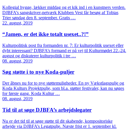
Kollegial hygge, lækker middag og et kik ind i en kunstners verden.
DJBFA’s sangskriver-netværk Klubben Vest får besøg af Tobias
Trier søndag den 8. september. Gratis …
22. august, 2019
“Jamen, er det ikke totalt usexet..?!”
Kulturpolitisk post fra formanden nr. 7: Er kulturpolitik usexet eller
dybt interessant? DJBFA’s formand er på vej til Kulturmødet 22.-24.
august og diskuterer kulturpolitik i tre …
08. august, 2019
Søg støtte i to nye Koda-puljer
Der åbnes nu for to nye støttemuligheder. En ny Vækstlagspulje og
Koda Kulturs Projektpulje, som bl.a. støtter festivaler, kan nu søges
for første gang. Koda Kultur …
08. august, 2019
Tid til at søge DJBFA’s arbejdslegater
Nu er det tid til at søge støtte til dit skabende, kompositoriske
arbejde via DJBFA’s Legatpulje. Næste frist er 1. september kl.