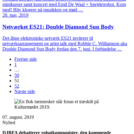
minikurser samt koncert med Emil De Waal + Spejderrobot. Kom
med! Bliv klogere på musikken og mød …
28. maj, 2019
Netværket ES21: Double Diamond Sun Body
Det åbne elektroniske netværk ES21 inviterer til
netværksarrangement og artist talk med Robbie C. Williamson aka
Double Diamond Sun Body fredag den 7. juni. I forbindelse …
Forrige side
1
…
50
51
52
Næste side
07. august, 2019
Nyhed
DJBFA debatterer robotkomponister, den kommende