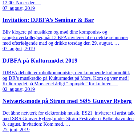
12.00. Nu er der …
07. august, 2019
Invitation: DJBFA’s Seminar & Bar
Bliv klogere på musikken og mød dine komponist- og
sangskriverkollegaer, når DJBFA inviterer til en række seminarer
med efterfølgende mad og drikke torsdag den 29. august. …
07. august, 2019
DJBFA på Kulturmødet 2019
DJBFA debatterer robotkomponister, den kommende kulturpolitik
og DR’s musikradio på Kulturmødet på Mors. Kom og vær med!
Kulturmødet på Mors er et årligt “topmøde” for kulturen …
02. august, 2019
Netværksmøde på Strøm med SØS Gunver Ryberg
Det åbne netværk for elektronisk musik, ES21, inviterer til artist talk
med SØS Gunver Ryberg under Strøm Festivalen i København den
8. august. Invitation: Kom med, …
25. juni, 2019