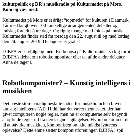
kulturpolitik og DR’s musikradio på Kulturmødet på Mors.
Kom og vær med!
Kulturmødet på Mors er et årligt “topmøde” for kulturen i Danmark.
I år med langt over 100 forskellige arrangementer, debatter og
indslag fordelt på tre dage. Og rigtig mange med fokus på musik.
Kulturmødet finder sted fra torsdag den 22. august til og med lørdag
den 24. august 2019. Deltagelse er gratis!
DJBFA er selvfølgelig med. Er du også på Kulturmødet, så kig forbi
DJBFA’s debat om robotkomponister eller en af de andre debatter,
Anna deltager i.
Robotkomponister? – Kunstig intelligens i
musikken
Det næste store paradigmeskifte inden for musikbranchen bliver
kunstig intelligens (AI). Hidtil har det været mennesket, der har
givet computeren nogle regler, men nu er computerne selv begyndt
at opfinde regler ud fra deres egne iagttagelser. Hvordan kommer det
til at påvirke musikken, komponisten og ikke mindst lytterens
oplevelse? Dette emne sætter komponistforeningen DJBFA i spil