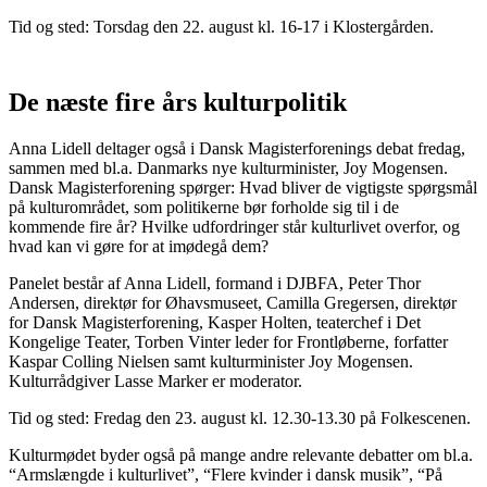
Tid og sted: Torsdag den 22. august kl. 16-17 i Klostergården.
De næste fire års kulturpolitik
Anna Lidell deltager også i Dansk Magisterforenings debat fredag,
sammen med bl.a. Danmarks nye kulturminister, Joy Mogensen.
Dansk Magisterforening spørger: Hvad bliver de vigtigste spørgsmål
på kulturområdet, som politikerne bør forholde sig til i de
kommende fire år? Hvilke udfordringer står kulturlivet overfor, og
hvad kan vi gøre for at imødegå dem?
Panelet består af Anna Lidell, formand i DJBFA, Peter Thor
Andersen, direktør for Øhavsmuseet, Camilla Gregersen, direktør
for Dansk Magisterforening, Kasper Holten, teaterchef i Det
Kongelige Teater, Torben Vinter leder for Frontløberne, forfatter
Kaspar Colling Nielsen samt kulturminister Joy Mogensen.
Kulturrådgiver Lasse Marker er moderator.
Tid og sted: Fredag den 23. august kl. 12.30-13.30 på Folkescenen.
Kulturmødet byder også på mange andre relevante debatter om bl.a.
“Armslængde i kulturlivet”, “Flere kvinder i dansk musik”, “På