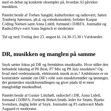
med en debat og konkrete eksempler på, hvordan AI påvirker
musikken.
Panelet består af Torben Sangild, kulturforsker og radiovært, Søren
Tranberg Sørensen, ph.d. og robotkonsulent, forfatter Kaspar
Colling Nielsen samt Anna Lidell, formand i DJBFA. Journalist og
Radio24Syv-vært Anna Ingrisch er moderator.
Tid og sted: Fredag den 23. august kl. 14.30-15.30 i Værkstedet.
DR, musikken og manglen på samme
Snyk sætter fokus på DR og fremtidens musikradio. Hvor stiller den
bebudede lukning af P6 Beat, P7 Mix og P8 Jazz musikken? Og
hvad med verdensmusik, elektronisk musik m.m.? Ambitionen er en
konstruktiv samtale om DR’s rolle som musikformidler og løsninger,
der gentænker musikformidlingen og giver plads til et mere
mangfoldigt musikudbud.
Panelet består af Gustav Lützhøft, radiochef i DR, Anna Lidell,
formand i DJBFA, Frederik Birket-Smith, leder for Strøm, Bjarke
Svendsen, daglig leder af Snyk. Journalist og P1-radiovært Mads
Aagaard er moderator.