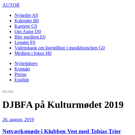
AUTOR
Nyheder
A0
Kalender
B0
Karriere
C0
Om Autor
D0
Bliv medlem
E0
Legater
F0
Vidensbank om ligestilling i musikbranchen
G0
Medlem i fokus
H0
Nyhedsbrev
Kontakt
Presse
English
DJBFA på Kulturmødet 2019
26. august, 2019
Netværksmøde i Klubben Vest med Tobias Trier