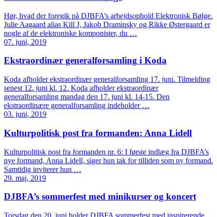
Hør, hvad der foregik på DJBFA’s arbejdsophold Elektronisk Bølge.
Julie Aagaard alias Kill J, Jakob Draminsky og Rikke Østergaard er
nogle af de elektroniske komponister, du …
07. juni, 2019
Ekstraordinær generalforsamling i Koda
Koda afholder ekstraordinær generalforsamling 17. juni. Tilmelding
senest 12. juni kl. 12. Koda afholder ekstraordinær
generalforsamling mandag den 17. juni kl. 14-15. Den
ekstraordinære generalforsamling indeholder …
03. juni, 2019
Kulturpolitisk post fra formanden: Anna Lidell
Kulturpolitisk post fra formanden nr. 6: I første indlæg fra DJBFA’s
nye formand, Anna Lidell, siger hun tak for tilliden som ny formand.
Samtidig inviterer hun …
29. maj, 2019
DJBFA’s sommerfest med minikurser og koncert
Torsdag den 20. juni holder DJBFA sommerfest med inspirerende