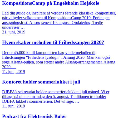
KompositionsCamp på Engelsholm Højskole
Lad dig guide og inspirere af verdens førende klassiske komponister,
når vi byder velkommen til KompositionsCamp 2019. Forlænget
ansøgningsfrist! Ansøg senest 19. august. Opdatering: Tredje
underviser …
21. juni, 2019
Hvem skaber melodien til Frihedssangen 2020?
Der er 45.000 kr. til komponisten bag vindermelodien til
frihedssangen “Frihedens lysdøgn” i Alsang 2020. Man kan også
søge Alsang-puljen, som støtter andre Alsang-arrangementer. Alsang
2020 …
11. juni, 2019
Kontoret holder sommerlukket i juli
DJBFA’s sekretariat holder sommerferielukket i juli måned. Vi er
tilbage på pinden mandag den 5. august. Traditionen tro holder
DJBFA lukket i sommerferien. Det vil sige, …
11. juni, 2019
Podcast fra Elektronisk Bølge