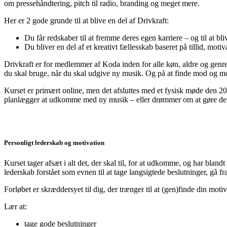
om pressehåndtering, pitch til radio, branding og meget mere.
Her er 2 gode grunde til at blive en del af Drivkraft:
Du får redskaber til at fremme deres egen karriere – og til at bl
Du bliver en del af et kreativt fællesskab baseret på tillid, moti
Drivkraft er for medlemmer af Koda inden for alle køn, aldre og genre
du skal bruge, når du skal udgive ny musik. Og på at finde mod og mot
Kurset er primært online, men det afsluttes med et fysisk møde den 2
planlægger at udkomme med ny musik – eller drømmer om at gøre de
Personligt lederskab og motivation
Kurset tager afsæt i alt det, der skal til, for at udkomme, og har bla
lederskab forstået som evnen til at tage langsigtede beslutninger, gå 
Forløbet er skræddersyet til dig, der trænger til at (gen)finde din moti
Lær at:
tage gode beslutninger