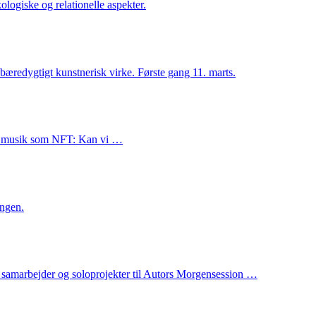
ologiske og relationelle aspekter.
 bæredygtigt kunstnerisk virke. Første gang 11. marts.
nt musik som NFT: Kan vi …
ingen.
, samarbejder og soloprojekter til Autors Morgensession …