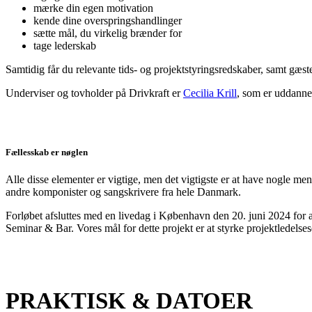
mærke din egen motivation
kende dine overspringshandlinger
sætte mål, du virkelig brænder for
tage lederskab
Samtidig får du relevante tids- og projektstyringsredskaber, samt gæs
Underviser og tovholder på Drivkraft er
Cecilia Krill
, som er uddannet
Fællesskab er nøglen
Alle disse elementer er vigtige, men det vigtigste er at have nogle me
andre komponister og sangskrivere fra hele Danmark.
Forløbet afsluttes med en livedag i København den 20. juni 2024 for a
Seminar & Bar. Vores mål for dette projekt er at styrke projektledelse
PRAKTISK & DATOER