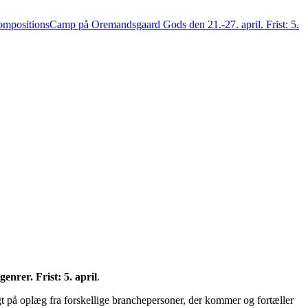
ompositionsCamp på Oremandsgaard Gods den 21.-27. april. Frist: 5.
enrer. Frist: 5. april
.
gt på oplæg fra forskellige branchepersoner, der kommer og fortæller