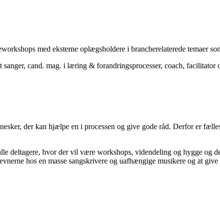
teworkshops med eksterne oplægsholdere i brancherelaterede temaer som f
 sanger, cand. mag. i læring & forandringsprocesser, coach, facilitator o
nnesker, der kan hjælpe en i processen og give gode råd. Derfor er fælle
lle deltagere, hvor der vil være workshops, videndeling og hygge og de
sevnerne hos en masse sangskrivere og uafhængige musikere og at give al