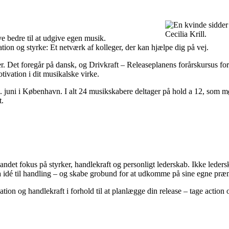
Cecilia Krill.
ive bedre til at udgive egen musik.
vation og styrke: Et netværk af kolleger, der kan hjælpe dig på vej.
r. Det foregår på dansk, og Drivkraft – Releaseplanens forårskursus for
ivation i dit musikalske virke.
0. juni i København. I alt 24 musikskabere deltager på hold a 12, som 
t.
ndt andet fokus på styrker, handlekraft og personligt lederskab. Ikke l
fra idé til handling – og skabe grobund for at udkomme på sine egne præm
vation og handlekraft i forhold til at planlægge din release – tage actio