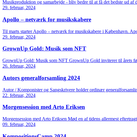
Musikproduktion og samarbejde - bliv bedre til at få det bedste ud af 
29. februar, 2024
Apollo – netværk for musikskabere
Til marts starter Apollo – netværk for musikskabere i København. Apoll
29. februar, 2024
GrownUp Gold: Musik som NFT
GrownUp Gold: Musik som NFT GrownUp Gold inviterer til årets før
26. februar, 2024
Autors generalforsamling 2024
Autor / Komponister og Sangskrivere holder ordinær generalforsamlin
22. februar, 2024
Morgensession med Arto Eriksen
Morgensession med Arto Eriksen Mød en af tidens allermest eftertragt
09. februar, 2024
KompositionsCamp 2024