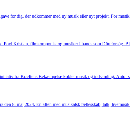
udgave for dig, der udkommer med ny musik eller nyt projekt. For musiks
med Povl Kristian, filmkomponist og musiker i bands som Düreforsög, Ble
t initiativ fra Kræftens Bekæmpelse kobler musik og indsamling. Autor st
rs den 8. maj 2024. En aften med musikalsk fællesskab, talk, livemusi