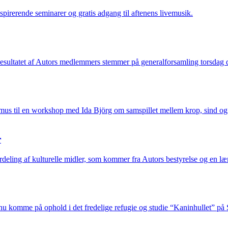
pirerende seminarer og gratis adgang til aftenens livemusik.
! Resultatet af Autors medlemmers stemmer på generalforsamling torsdag 
romus til en workshop med Ida Björg om samspillet mellem krop, sind o
r
fordeling af kulturelle midler, som kommer fra Autors bestyrelse og en 
 komme på ophold i det fredelige refugie og studie “Kaninhullet” på 