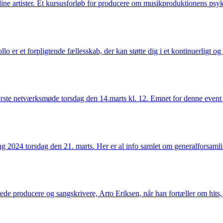
dine artister. Et kursusforløb for producere om musikproduktionens psyk
o er et forpligtende fællesskab, der kan støtte dig i et kontinuerligt og
ste netværksmøde torsdag den 14.marts kl. 12. Emnet for denne eve
g 2024 torsdag den 21. marts. Her er al info samlet om generalforsaml
ede producere og sangskrivere, Arto Eriksen, når han fortæller om hits