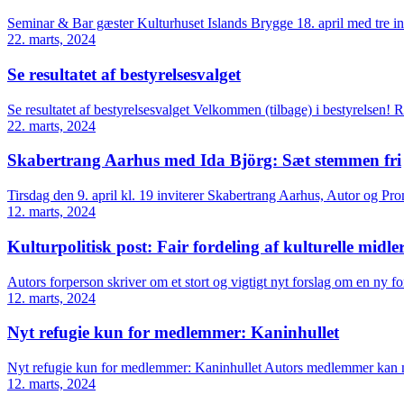
Seminar & Bar gæster Kulturhuset Islands Brygge 18. april med tre ins
22. marts, 2024
Se resultatet af bestyrelsesvalget
Se resultatet af bestyrelsesvalget Velkommen (tilbage) i bestyrelsen
22. marts, 2024
Skabertrang Aarhus med Ida Björg: Sæt stemmen fri
Tirsdag den 9. april kl. 19 inviterer Skabertrang Aarhus, Autor og P
12. marts, 2024
Kulturpolitisk post: Fair fordeling af kulturelle midle
Autors forperson skriver om et stort og vigtigt nyt forslag om en ny 
12. marts, 2024
Nyt refugie kun for medlemmer: Kaninhullet
Nyt refugie kun for medlemmer: Kaninhullet Autors medlemmer kan nu
12. marts, 2024