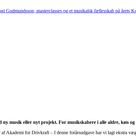
ugi Gudmundsson, masterclasses og et musikalsk fællesskab på årets K
ny musik eller nyt projekt. For musikskabere i alle aldre, køn og g
 af Akademi for Drivkraft – I denne forårsudgave har vi lagt ekstra væ