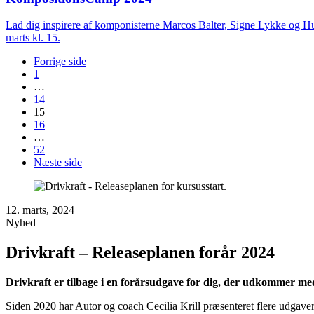
Lad dig inspirere af komponisterne Marcos Balter, Signe Lykke og H
marts kl. 15.
Forrige side
1
…
14
15
16
…
52
Næste side
12. marts, 2024
Nyhed
Drivkraft – Releaseplanen forår 2024
Drivkraft er tilbage i en forårsudgave for dig, der udkommer med 
Siden 2020 har Autor og coach Cecilia Krill præsenteret flere udgaver