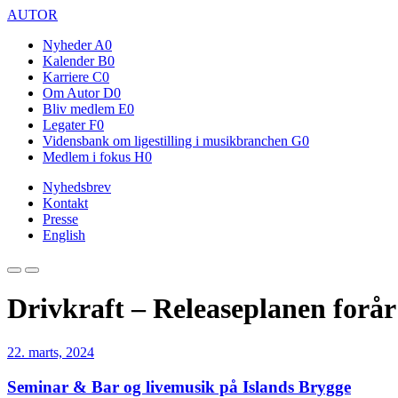
AUTOR
Nyheder
A0
Kalender
B0
Karriere
C0
Om Autor
D0
Bliv medlem
E0
Legater
F0
Vidensbank om ligestilling i musikbranchen
G0
Medlem i fokus
H0
Nyhedsbrev
Kontakt
Presse
English
Drivkraft – Releaseplanen forår
22. marts, 2024
Seminar & Bar og livemusik på Islands Brygge