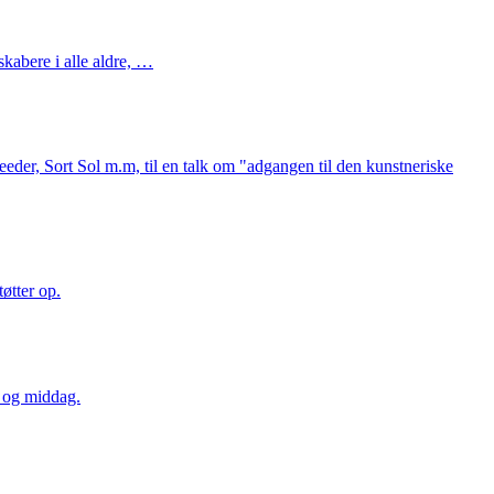
kabere i alle aldre, …
eder, Sort Sol m.m, til en talk om "adgangen til den kunstneriske
øtter op.
k og middag.