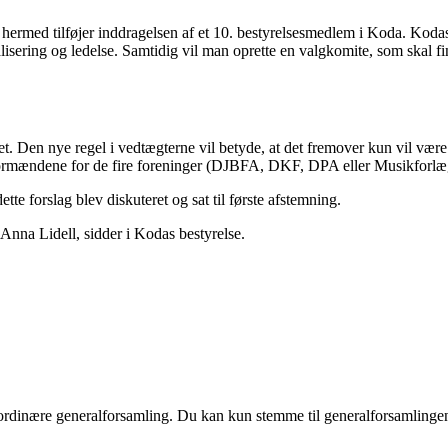
hermed tilføjer inddragelsen af et 10. bestyrelsesmedlem i Koda. Kodas
alisering og ledelse. Samtidig vil man oprette en valgkomite, som skal f
. Den nye regel i vedtægterne vil betyde, at det fremover kun vil være 
ormændene for de fire foreninger (DJBFA, DKF, DPA eller Musikforlægg
tte forslag blev diskuteret og sat til første afstemning.
na Lidell, sidder i Kodas bestyrelse.
raordinære generalforsamling. Du kan kun stemme til generalforsamlinge