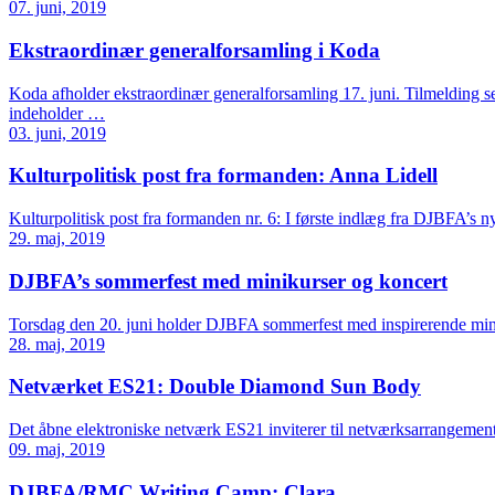
07. juni, 2019
Ekstraordinær generalforsamling i Koda
Koda afholder ekstraordinær generalforsamling 17. juni. Tilmelding s
indeholder …
03. juni, 2019
Kulturpolitisk post fra formanden: Anna Lidell
Kulturpolitisk post fra formanden nr. 6: I første indlæg fra DJBFA’s 
29. maj, 2019
DJBFA’s sommerfest med minikurser og koncert
Torsdag den 20. juni holder DJBFA sommerfest med inspirerende mi
28. maj, 2019
Netværket ES21: Double Diamond Sun Body
Det åbne elektroniske netværk ES21 inviterer til netværksarrangemen
09. maj, 2019
DJBFA/RMC Writing Camp: Clara