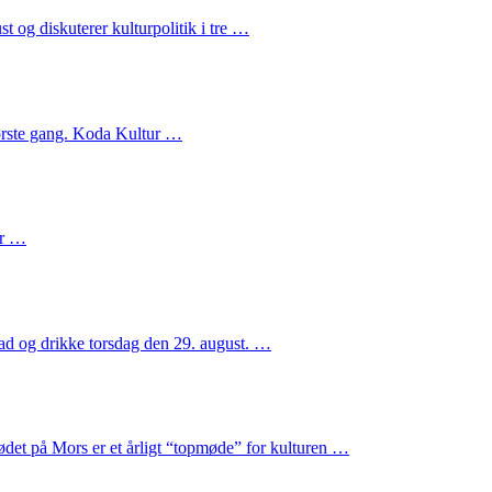
t og diskuterer kulturpolitik i tre …
 første gang. Koda Kultur …
er …
ad og drikke torsdag den 29. august. …
t på Mors er et årligt “topmøde” for kulturen …