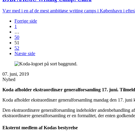
Vær med i en af de mest ambitiøse writing camps i København i efteråre
Forrige side
1
…
50
51
52
Næste side
07. juni, 2019
Nyhed
Koda afholder ekstraordinær generalforsamling 17. juni. Tilmeldin
Koda afholder ekstraordinær generalforsamling mandag den 17. juni k
Den ekstraordinære generalforsamling indeholder andenbehandling af f
ekstraordinære generalforsamling er en formalitet, der enten godkender
Eksternt medlem af Kodas bestyrelse