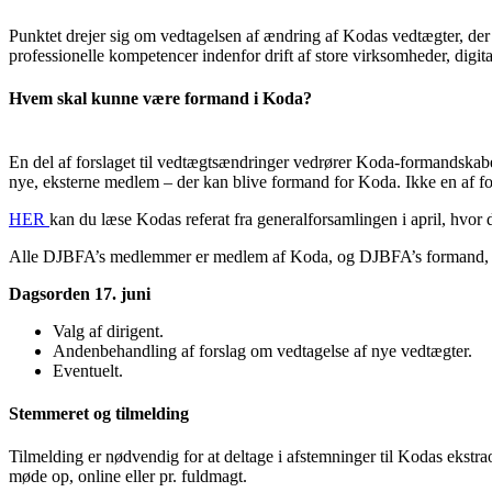
Punktet drejer sig om vedtagelsen af ændring af Kodas vedtægter, der 
professionelle kompetencer indenfor drift af store virksomheder, digit
Hvem skal kunne være formand i Koda?
En del af forslaget til vedtægtsændringer vedrører Koda-formandskabet
nye, eksterne medlem – der kan blive formand for Koda. Ikke en af f
HER
kan du læse Kodas referat fra generalforsamlingen i april, hvor de
Alle DJBFA’s medlemmer er medlem af Koda, og DJBFA’s formand, An
Dagsorden 17. juni
Valg af dirigent.
Andenbehandling af forslag om vedtagelse af nye vedtægter.
Eventuelt.
Stemmeret og tilmelding
Tilmelding er nødvendig for at deltage i afstemninger til Kodas ekst
møde op, online eller pr. fuldmagt.