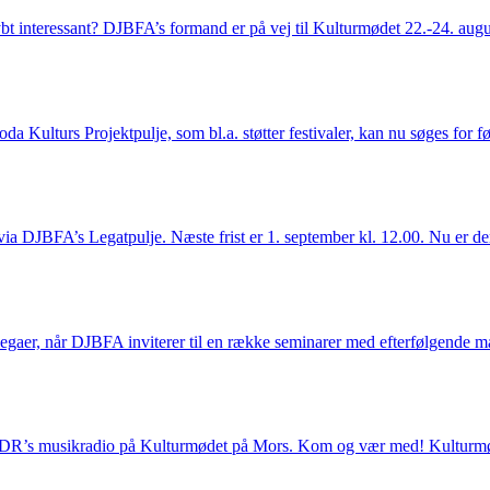
dybt interessant? DJBFA’s formand er på vej til Kulturmødet 22.-24. augus
a Kulturs Projektpulje, som bl.a. støtter festivaler, kan nu søges for
de via DJBFA’s Legatpulje. Næste frist er 1. september kl. 12.00. Nu er d
gaer, når DJBFA inviterer til en række seminarer med efterfølgende m
 DR’s musikradio på Kulturmødet på Mors. Kom og vær med! Kulturmøde