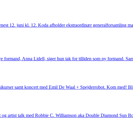
enest 12. juni kl. 12. Koda afholder ekstraordinær generalforsamling m
nye formand, Anna Lidell, siger hun tak for tilliden som ny formand. Sa
nikurser samt koncert med Emil De Waal + Spejderrobot. Kom med! B
t og artist talk med Robbie C. Williamson aka Double Diamond Sun Bod