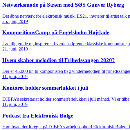
Netværksmøde på Strøm med SØS Gunver Ryberg
Det åbne netværk for elektronisk musik, ES21, inviterer til artist 
25. juni, 2019
KompositionsCamp på Engelsholm Højskole
Lad dig guide og inspirere af verdens førende klassiske komponister
21. juni, 2019
Hvem skaber melodien til Frihedssangen 2020?
Der er 45.000 kr. til komponisten bag vindermelodien til frihedssan
11. juni, 2019
Kontoret holder sommerlukket i juli
DJBFA’s sekretariat holder sommerferielukket i juli måned. Vi er til
11. juni, 2019
Podcast fra Elektronisk Bølge
Hør, hvad der foregik på DJBFA’s arbejdsophold Elektronisk Bølge. J