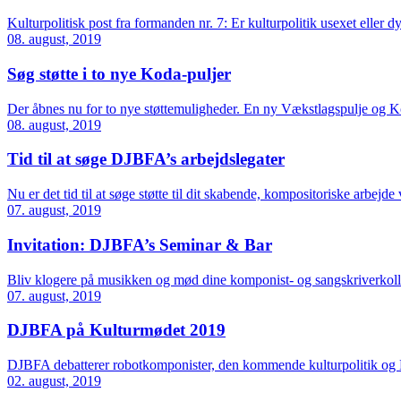
Kulturpolitisk post fra formanden nr. 7: Er kulturpolitik usexet eller 
08. august, 2019
Søg støtte i to nye Koda-puljer
Der åbnes nu for to nye støttemuligheder. En ny Vækstlagspulje og Kod
08. august, 2019
Tid til at søge DJBFA’s arbejdslegater
Nu er det tid til at søge støtte til dit skabende, kompositoriske arbej
07. august, 2019
Invitation: DJBFA’s Seminar & Bar
Bliv klogere på musikken og mød dine komponist- og sangskriverkolle
07. august, 2019
DJBFA på Kulturmødet 2019
DJBFA debatterer robotkomponister, den kommende kulturpolitik og
02. august, 2019