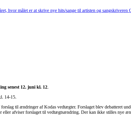
t, hvor målet er at skrive nye hits/sange til artisten og sangskriveren
g senest 12. juni kl. 12
.
l. 14-15.
orslag til ændringer af Kodas vedtægter. Forslaget blev debatteret un
 eller afviser forslaget til vedtægtsændring. Der kan ikke stilles nye æn