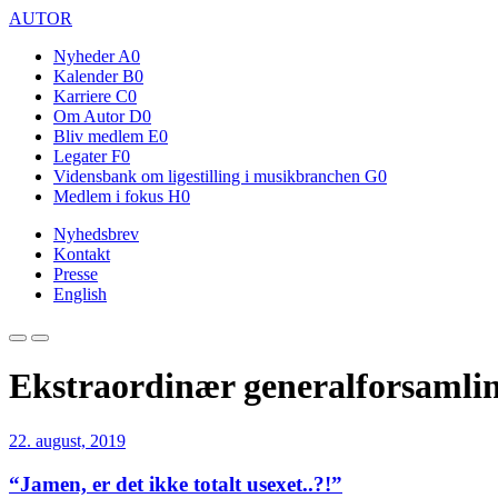
AUTOR
Nyheder
A0
Kalender
B0
Karriere
C0
Om Autor
D0
Bliv medlem
E0
Legater
F0
Vidensbank om ligestilling i musikbranchen
G0
Medlem i fokus
H0
Nyhedsbrev
Kontakt
Presse
English
Ekstraordinær generalforsamli
22. august, 2019
“Jamen, er det ikke totalt usexet..?!”