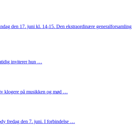
andag den 17. juni kl. 14-15. Den ekstraordinære generalforsamling
mtidig inviterer hun …
liv klogere på musikken og mød …
y fredag den 7. juni. I forbindelse …