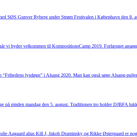
talk med SØS Gunver Ryberg under Strøm Festivalen i København den 8. 
, når vi byder velkommen til KompositionsCamp 2019. Forlænget ansøgn
gen “Frihedens lysdøgn” i Alsang 2020. Man kan også søge Alsang-pulj
bage på pinden mandag den 5. august. Traditionen tro holder DJBFA lukk
ulie Aagaard alias Kill J, Jakob Draminsky og Rikke Østergaard er nog