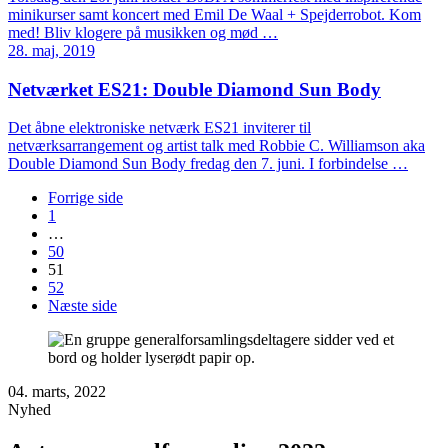
minikurser samt koncert med Emil De Waal + Spejderrobot. Kom
med! Bliv klogere på musikken og mød …
28. maj, 2019
Netværket ES21: Double Diamond Sun Body
Det åbne elektroniske netværk ES21 inviterer til
netværksarrangement og artist talk med Robbie C. Williamson aka
Double Diamond Sun Body fredag den 7. juni. I forbindelse …
Forrige side
1
…
50
51
52
Næste side
04. marts, 2022
Nyhed