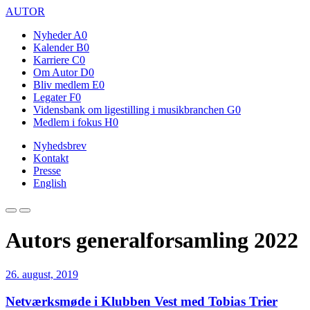
AUTOR
Nyheder
A0
Kalender
B0
Karriere
C0
Om Autor
D0
Bliv medlem
E0
Legater
F0
Vidensbank om ligestilling i musikbranchen
G0
Medlem i fokus
H0
Nyhedsbrev
Kontakt
Presse
English
Autors generalforsamling 2022
26. august, 2019
Netværksmøde i Klubben Vest med Tobias Trier