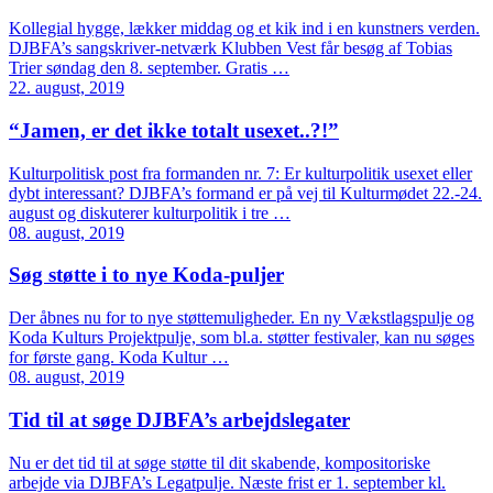
Kollegial hygge, lækker middag og et kik ind i en kunstners verden.
DJBFA’s sangskriver-netværk Klubben Vest får besøg af Tobias
Trier søndag den 8. september. Gratis …
22. august, 2019
“Jamen, er det ikke totalt usexet..?!”
Kulturpolitisk post fra formanden nr. 7: Er kulturpolitik usexet eller
dybt interessant? DJBFA’s formand er på vej til Kulturmødet 22.-24.
august og diskuterer kulturpolitik i tre …
08. august, 2019
Søg støtte i to nye Koda-puljer
Der åbnes nu for to nye støttemuligheder. En ny Vækstlagspulje og
Koda Kulturs Projektpulje, som bl.a. støtter festivaler, kan nu søges
for første gang. Koda Kultur …
08. august, 2019
Tid til at søge DJBFA’s arbejdslegater
Nu er det tid til at søge støtte til dit skabende, kompositoriske
arbejde via DJBFA’s Legatpulje. Næste frist er 1. september kl.