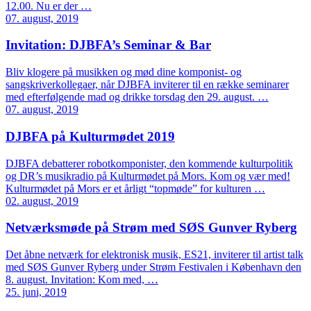
12.00. Nu er der …
07. august, 2019
Invitation: DJBFA’s Seminar & Bar
Bliv klogere på musikken og mød dine komponist- og
sangskriverkollegaer, når DJBFA inviterer til en række seminarer
med efterfølgende mad og drikke torsdag den 29. august. …
07. august, 2019
DJBFA på Kulturmødet 2019
DJBFA debatterer robotkomponister, den kommende kulturpolitik
og DR’s musikradio på Kulturmødet på Mors. Kom og vær med!
Kulturmødet på Mors er et årligt “topmøde” for kulturen …
02. august, 2019
Netværksmøde på Strøm med SØS Gunver Ryberg
Det åbne netværk for elektronisk musik, ES21, inviterer til artist talk
med SØS Gunver Ryberg under Strøm Festivalen i København den
8. august. Invitation: Kom med, …
25. juni, 2019