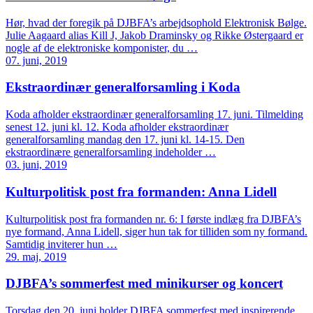
Hør, hvad der foregik på DJBFA’s arbejdsophold Elektronisk Bølge.
Julie Aagaard alias Kill J, Jakob Draminsky og Rikke Østergaard er
nogle af de elektroniske komponister, du …
07. juni, 2019
Ekstraordinær generalforsamling i Koda
Koda afholder ekstraordinær generalforsamling 17. juni. Tilmelding
senest 12. juni kl. 12. Koda afholder ekstraordinær
generalforsamling mandag den 17. juni kl. 14-15. Den
ekstraordinære generalforsamling indeholder …
03. juni, 2019
Kulturpolitisk post fra formanden: Anna Lidell
Kulturpolitisk post fra formanden nr. 6: I første indlæg fra DJBFA’s
nye formand, Anna Lidell, siger hun tak for tilliden som ny formand.
Samtidig inviterer hun …
29. maj, 2019
DJBFA’s sommerfest med minikurser og koncert
Torsdag den 20. juni holder DJBFA sommerfest med inspirerende