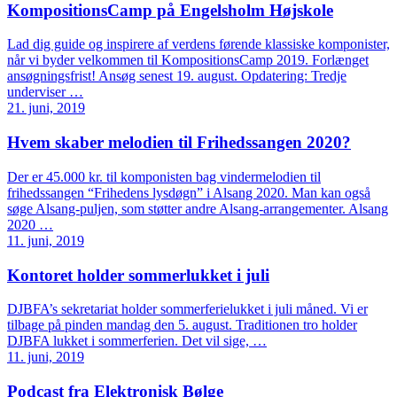
KompositionsCamp på Engelsholm Højskole
Lad dig guide og inspirere af verdens førende klassiske komponister,
når vi byder velkommen til KompositionsCamp 2019. Forlænget
ansøgningsfrist! Ansøg senest 19. august. Opdatering: Tredje
underviser …
21. juni, 2019
Hvem skaber melodien til Frihedssangen 2020?
Der er 45.000 kr. til komponisten bag vindermelodien til
frihedssangen “Frihedens lysdøgn” i Alsang 2020. Man kan også
søge Alsang-puljen, som støtter andre Alsang-arrangementer. Alsang
2020 …
11. juni, 2019
Kontoret holder sommerlukket i juli
DJBFA’s sekretariat holder sommerferielukket i juli måned. Vi er
tilbage på pinden mandag den 5. august. Traditionen tro holder
DJBFA lukket i sommerferien. Det vil sige, …
11. juni, 2019
Podcast fra Elektronisk Bølge