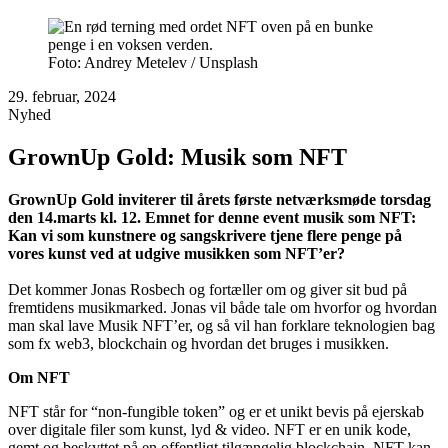
Foto: Andrey Metelev / Unsplash
29. februar, 2024
Nyhed
GrownUp Gold: Musik som NFT
GrownUp Gold inviterer til årets første netværksmøde torsdag
den 14.marts kl. 12. Emnet for denne event musik som NFT:
Kan vi som kunstnere og sangskrivere tjene flere penge på
vores kunst ved at udgive musikken som NFT’er?
Det kommer Jonas Rosbech og fortæller om og giver sit bud på
fremtidens musikmarked. Jonas vil både tale om hvorfor og hvordan
man skal lave Musik NFT’er, og så vil han forklare teknologien bag
som fx web3, blockchain og hvordan det bruges i musikken.
Om NFT
NFT står for “non-fungible token” og er et unikt bevis på ejerskab
over digitale filer som kunst, lyd & video. NFT er en unik kode,
gemt og beskyttet på en offentligt tilgængelig blockchain. NFT kan