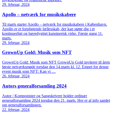
29. februar, 2024
Apollo – netværk for musikskabere
Til marts starter Apollo – netværk for musikskabere i København.
Apollo er et forpligtende fællesskab, der kan støtte dig i et
kontinuerligt og bæredygtigt kunstnerisk virke. Første gang 11.
marts.
29. februar, 2024
GrownUp Gold: Musik som NFT
GrownUp Gold: Musik som NFT GrownUp Gold inviterer til årets
første netværksmøde torsdag den 14.marts kl. 12. Emnet for denne
event musik som NFT: Kan vi …
26. februar, 2024
Autors generalforsamling 2024
Autor / Komponister og Sangskrivere holder ordinær
generalforsamling 2024 torsdag den 21. marts. Her er al info samlet
om generalforsamlingen.
22. februar, 2024