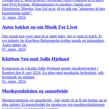
med Povl Kristian, filmkomponist og musiker i bands som
Düreforsög, Bleeder, Sort Sol m.m, til en talk om "adgangen til den
kunstneriske kilde".
11. marts, 2024
Autor bakker op om Musik For Livet
Din musik kan være med til at støtte børn, der er ramt af kræft. Et
nyt initiativ fra Kræftens Bekæmpelse kobler musik og indsamling.
Autor støtter op.
07. marts, 2024
Klubben Vest med Jullie Hjetland
Komponist og vokalist Jullie Hjetland gæster musiknetværket i
Randers den 8. maj 2024. En aften med musikalsk fællesskab, talk,
livemusik og middag.
01. marts, 2024
Musikproduktion og samarbejde
Musikproduktion og samarbejde - bliv bedre til at få det bedste ud af
dine artister. Et kursusforløb for producere om musikproduktionens
psykologiske og relationelle aspekter.