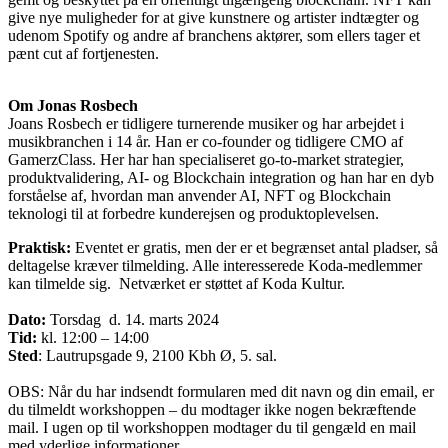
give nye muligheder for at give kunstnere og artister indtægter og
udenom Spotify og andre af branchens aktører, som ellers tager et
pænt cut af fortjenesten.
Om Jonas Rosbech
Joans Rosbech er tidligere turnerende musiker og har arbejdet i
musikbranchen i 14 år. Han er co-founder og tidligere CMO af
GamerzClass. Her har han specialiseret go-to-market strategier,
produktvalidering, AI- og Blockchain integration og han har en dyb
forståelse af, hvordan man anvender AI, NFT og Blockchain
teknologi til at forbedre kunderejsen og produktoplevelsen.
Praktisk:
Eventet er gratis, men der er et begrænset antal pladser, så
deltagelse kræver tilmelding. Alle interesserede Koda-medlemmer
kan tilmelde sig. Netværket er støttet af Koda Kultur.
Dato:
Torsdag d. 14. marts 2024
Tid:
kl. 12:00 – 14:00
Sted
: Lautrupsgade 9, 2100 Kbh Ø, 5. sal.
OBS: Når du har indsendt formularen med dit navn og din email, er
du tilmeldt workshoppen – du modtager ikke nogen bekræftende
mail. I ugen op til workshoppen modtager du til gengæld en mail
med yderlige informationer.