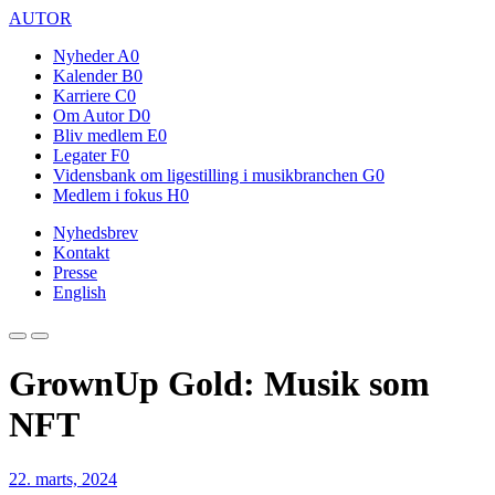
AUTOR
Nyheder
A0
Kalender
B0
Karriere
C0
Om Autor
D0
Bliv medlem
E0
Legater
F0
Vidensbank om ligestilling i musikbranchen
G0
Medlem i fokus
H0
Nyhedsbrev
Kontakt
Presse
English
GrownUp Gold: Musik som
NFT
22. marts, 2024