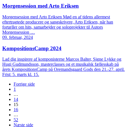
Morgensession med Arto Eriksen
Morgensession med Arto Eriksen Mød en af tidens allermest
eftertragtede producere og sangskrivere, Arto Eriksen, når han
fortæller om hits, samarbejder og soloprojekter til Autors
Morgensession …
09. februar, 2024
KompositionsCamp 2024
Lad dig inspirere af komponisterne Marcos Balter, Signe Lykke og
Hugi Gudmundsson, masterclasses og et musikalsk fællesskab på
årets KompositionsCamp på Oremandsgaard Gods den 21.-27. april.
Frist: 5. marts kl. 15.
Forrige side
1
…
14
15
16
…
52
Næste side