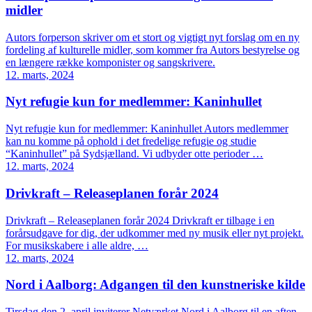
midler
Autors forperson skriver om et stort og vigtigt nyt forslag om en ny
fordeling af kulturelle midler, som kommer fra Autors bestyrelse og
en længere række komponister og sangskrivere.
12. marts, 2024
Nyt refugie kun for medlemmer: Kaninhullet
Nyt refugie kun for medlemmer: Kaninhullet Autors medlemmer
kan nu komme på ophold i det fredelige refugie og studie
“Kaninhullet” på Sydsjælland. Vi udbyder otte perioder …
12. marts, 2024
Drivkraft – Releaseplanen forår 2024
Drivkraft – Releaseplanen forår 2024 Drivkraft er tilbage i en
forårsudgave for dig, der udkommer med ny musik eller nyt projekt.
For musikskabere i alle aldre, …
12. marts, 2024
Nord i Aalborg: Adgangen til den kunstneriske kilde
Tirsdag den 2. april inviterer Netværket Nord i Aalborg til en aften