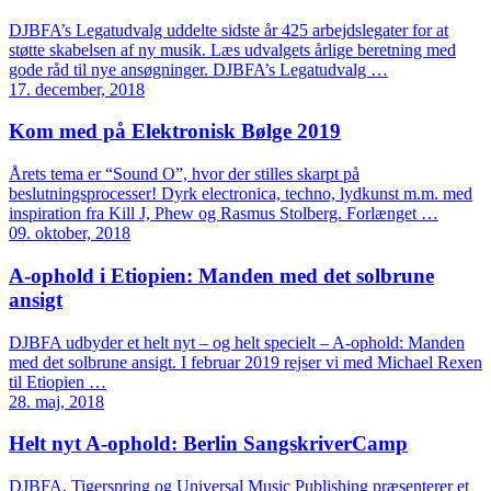
DJBFA’s Legatudvalg uddelte sidste år 425 arbejdslegater for at
støtte skabelsen af ny musik. Læs udvalgets årlige beretning med
gode råd til nye ansøgninger. DJBFA’s Legatudvalg …
17. december, 2018
Kom med på Elektronisk Bølge 2019
Årets tema er “Sound O”, hvor der stilles skarpt på
beslutningsprocesser! Dyrk electronica, techno, lydkunst m.m. med
inspiration fra Kill J, Phew og Rasmus Stolberg. Forlænget …
09. oktober, 2018
A-ophold i Etiopien: Manden med det solbrune
ansigt
DJBFA udbyder et helt nyt – og helt specielt – A-ophold: Manden
med det solbrune ansigt. I februar 2019 rejser vi med Michael Rexen
til Etiopien …
28. maj, 2018
Helt nyt A-ophold: Berlin SangskriverCamp
DJBFA, Tigerspring og Universal Music Publishing præsenterer et