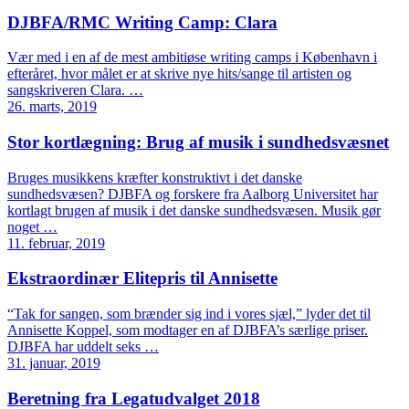
DJBFA/RMC Writing Camp: Clara
Vær med i en af de mest ambitiøse writing camps i København i
efteråret, hvor målet er at skrive nye hits/sange til artisten og
sangskriveren Clara. …
26. marts, 2019
Stor kortlægning: Brug af musik i sundhedsvæsnet
Bruges musikkens kræfter konstruktivt i det danske
sundhedsvæsen? DJBFA og forskere fra Aalborg Universitet har
kortlagt brugen af musik i det danske sundhedsvæsen. Musik gør
noget …
11. februar, 2019
Ekstraordinær Elitepris til Annisette
“Tak for sangen, som brænder sig ind i vores sjæl,” lyder det til
Annisette Koppel, som modtager en af DJBFA’s særlige priser.
DJBFA har uddelt seks …
31. januar, 2019
Beretning fra Legatudvalget 2018