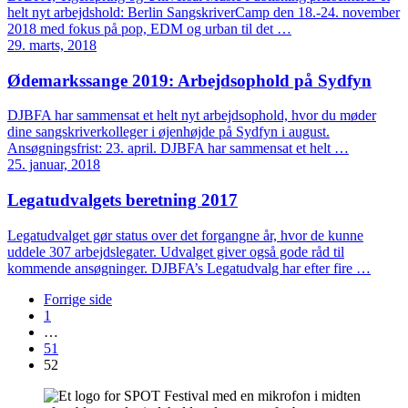
helt nyt arbejdshold: Berlin SangskriverCamp den 18.-24. november
2018 med fokus på pop, EDM og urban til det …
29. marts, 2018
Ødemarkssange 2019: Arbejdsophold på Sydfyn
DJBFA har sammensat et helt nyt arbejdsophold, hvor du møder
dine sangskriverkolleger i øjenhøjde på Sydfyn i august.
Ansøgningsfrist: 23. april. DJBFA har sammensat et helt …
25. januar, 2018
Legatudvalgets beretning 2017
Legatudvalget gør status over det forgangne år, hvor de kunne
uddele 307 arbejdslegater. Udvalget giver også gode råd til
kommende ansøgninger. DJBFA’s Legatudvalg har efter fire …
Forrige side
1
…
51
52