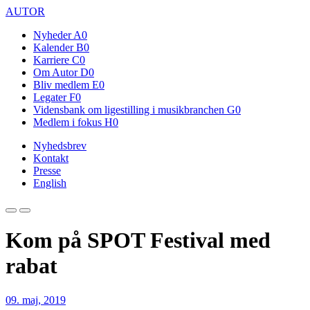
AUTOR
Nyheder
A0
Kalender
B0
Karriere
C0
Om Autor
D0
Bliv medlem
E0
Legater
F0
Vidensbank om ligestilling i musikbranchen
G0
Medlem i fokus
H0
Nyhedsbrev
Kontakt
Presse
English
Kom på SPOT Festival med
rabat
09. maj, 2019