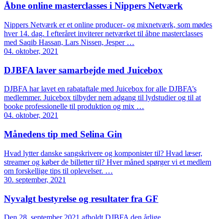
Åbne online masterclasses i Nippers Netværk
Nippers Netværk er et online producer- og mixnetværk, som mødes
hver 14. dag. I efteråret inviterer netværket til åbne masterclasses
med Saqib Hassan, Lars Nissen, Jesper …
04. oktober, 2021
DJBFA laver samarbejde med Juicebox
DJBFA har lavet en rabataftale med Juicebox for alle DJBFA’s
medlemmer. Juicebox tilbyder nem adgang til lydstudier og til at
booke professionelle til produktion og mix …
04. oktober, 2021
Månedens tip med Selina Gin
Hvad lytter danske sangskrivere og komponister til? Hvad læser,
streamer og køber de billetter til? Hver måned spørger vi et medlem
om forskellige tips til oplevelser. …
30. september, 2021
Nyvalgt bestyrelse og resultater fra GF
Den 28. september 2021 afholdt DJBFA den årlige