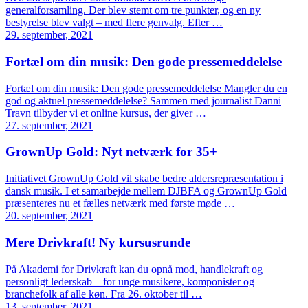
generalforsamling. Der blev stemt om tre punkter, og en ny
bestyrelse blev valgt – med flere genvalg. Efter …
29. september, 2021
Fortæl om din musik: Den gode pressemeddelelse
Fortæl om din musik: Den gode pressemeddelelse Mangler du en
god og aktuel pressemeddelelse? Sammen med journalist Danni
Travn tilbyder vi et online kursus, der giver …
27. september, 2021
GrownUp Gold: Nyt netværk for 35+
Initiativet GrownUp Gold vil skabe bedre aldersrepræsentation i
dansk musik. I et samarbejde mellem DJBFA og GrownUp Gold
præsenteres nu et fælles netværk med første møde …
20. september, 2021
Mere Drivkraft! Ny kursusrunde
På Akademi for Drivkraft kan du opnå mod, handlekraft og
personligt lederskab – for unge musikere, komponister og
branchefolk af alle køn. Fra 26. oktober til …
13. september, 2021