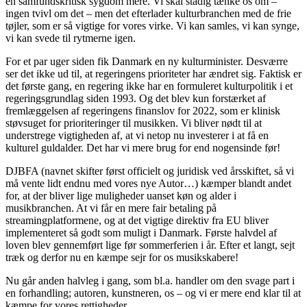
en samfundskritisk sygdom mere. Vi skal stadig tænke os om –
ingen tvivl om det – men det efterlader kulturbranchen med de frie
tøjler, som er så vigtige for vores virke. Vi kan samles, vi kan synge,
vi kan svede til rytmerne igen.
For et par uger siden fik Danmark en ny kulturminister. Desværre
ser det ikke ud til, at regeringens prioriteter har ændret sig. Faktisk er
det første gang, en regering ikke har en formuleret kulturpolitik i et
regeringsgrundlag siden 1993. Og det blev kun forstærket af
fremlæggelsen af regeringens finanslov for 2022, som er klinisk
støvsuget for prioriteringer til musikken. Vi bliver nødt til at
understrege vigtigheden af, at vi netop nu investerer i at få en
kulturel guldalder. Det har vi mere brug for end nogensinde før!
DJBFA (navnet skifter først officielt og juridisk ved årsskiftet, så vi
må vente lidt endnu med vores nye Autor…) kæmper blandt andet
for, at der bliver lige muligheder uanset køn og alder i
musikbranchen. At vi får en mere fair betaling på
streamingplatformene, og at det vigtige direktiv fra EU bliver
implementeret så godt som muligt i Danmark. Første halvdel af
loven blev gennemført lige før sommerferien i år. Efter et langt, sejt
træk og derfor nu en kæmpe sejr for os musikskabere!
Nu går anden halvleg i gang, som bl.a. handler om den svage part i
en forhandling; autoren, kunstneren, os – og vi er mere end klar til at
kæmpe for vores rettigheder.