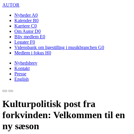
AUTOR
Nyheder
A0
Kalender
B0
Karriere
C0
Om Autor
D0
Bliv medlem
E0
Legater
F0
Vidensbank om ligestilling i musikbranchen
G0
Medlem i fokus
H0
Nyhedsbrev
Kontakt
Presse
English
Kulturpolitisk post fra
forkvinden: Velkommen til en
ny sæson