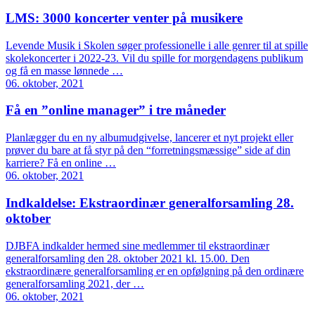
LMS: 3000 koncerter venter på musikere
Levende Musik i Skolen søger professionelle i alle genrer til at spille
skolekoncerter i 2022-23. Vil du spille for morgendagens publikum
og få en masse lønnede …
06. oktober, 2021
Få en ”online manager” i tre måneder
Planlægger du en ny albumudgivelse, lancerer et nyt projekt eller
prøver du bare at få styr på den “forretningsmæssige” side af din
karriere? Få en online …
06. oktober, 2021
Indkaldelse: Ekstraordinær generalforsamling 28.
oktober
DJBFA indkalder hermed sine medlemmer til ekstraordinær
generalforsamling den 28. oktober 2021 kl. 15.00. Den
ekstraordinære generalforsamling er en opfølgning på den ordinære
generalforsamling 2021, der …
06. oktober, 2021