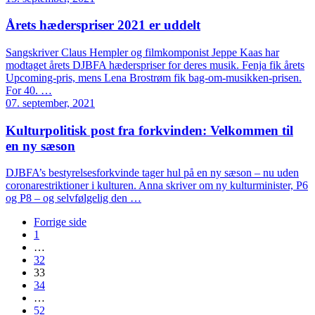
Årets hæderspriser 2021 er uddelt
Sangskriver Claus Hempler og filmkomponist Jeppe Kaas har
modtaget årets DJBFA hæderspriser for deres musik. Fenja fik årets
Upcoming-pris, mens Lena Brostrøm fik bag-om-musikken-prisen.
For 40. …
07. september, 2021
Kulturpolitisk post fra forkvinden: Velkommen til
en ny sæson
DJBFA’s bestyrelsesforkvinde tager hul på en ny sæson – nu uden
coronarestriktioner i kulturen. Anna skriver om ny kulturminister, P6
og P8 – og selvfølgelig den …
Forrige side
1
…
32
33
34
…
52