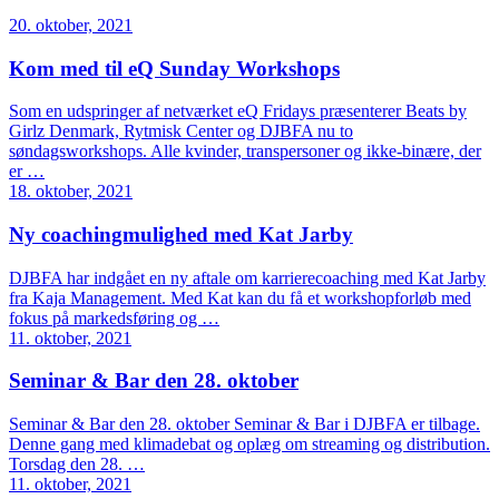
20. oktober, 2021
Kom med til eQ Sunday Workshops
Som en udspringer af netværket eQ Fridays præsenterer Beats by
Girlz Denmark, Rytmisk Center og DJBFA nu to
søndagsworkshops. Alle kvinder, transpersoner og ikke-binære, der
er …
18. oktober, 2021
Ny coachingmulighed med Kat Jarby
DJBFA har indgået en ny aftale om karrierecoaching med Kat Jarby
fra Kaja Management. Med Kat kan du få et workshopforløb med
fokus på markedsføring og …
11. oktober, 2021
Seminar & Bar den 28. oktober
Seminar & Bar den 28. oktober Seminar & Bar i DJBFA er tilbage.
Denne gang med klimadebat og oplæg om streaming og distribution.
Torsdag den 28. …
11. oktober, 2021