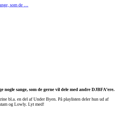
sange, som de …
e nogle sange, som de gerne vil dele med andre DJBFA’ere.
trine bl.a. en del af Under Byen. På playlisten deler hun ud af
enstam og Lowly. Lyt med!