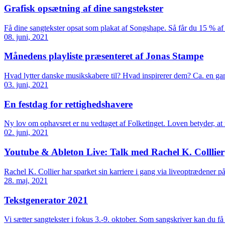
Grafisk opsætning af dine sangstekster
Få dine sangtekster opsat som plakat af Songshape. Så får du 15 % a
08. juni, 2021
Månedens playliste præsenteret af Jonas Stampe
Hvad lytter danske musikskabere til? Hvad inspirerer dem? Ca. en 
03. juni, 2021
En festdag for rettighedshavere
Ny lov om ophavsret er nu vedtaget af Folketinget. Loven betyder, at 
02. juni, 2021
Youtube & Ableton Live: Talk med Rachel K. Colllier
Rachel K. Collier har sparket sin karriere i gang via liveoptrædene
28. maj, 2021
Tekstgenerator 2021
Vi sætter sangtekster i fokus 3.-9. oktober. Som sangskriver kan du 