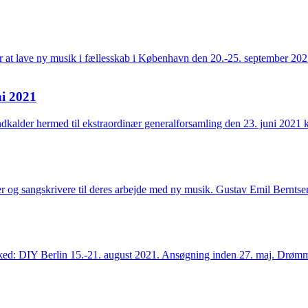
t lave ny musik i fællesskab i København den 20.-25. september 2021
ni 2021
dkalder hermed til ekstraordinær generalforsamling den 23. juni 2021 
ister og sangskrivere til deres arbejde med ny musik. Gustav Emil Bernt
ed: DIY Berlin 15.-21. august 2021. Ansøgning inden 27. maj. Drømm