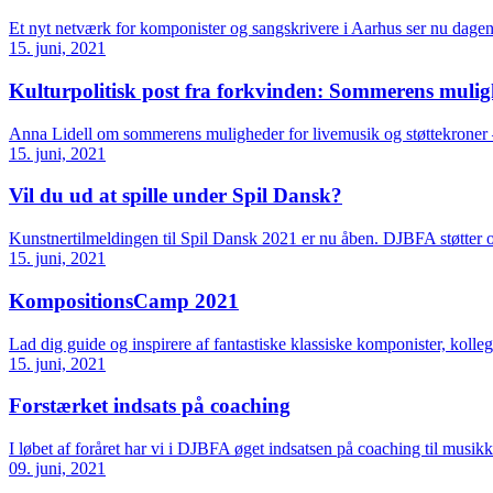
Et nyt netværk for komponister og sangskrivere i Aarhus ser nu dagen
15. juni, 2021
Kulturpolitisk post fra forkvinden: Sommerens muli
Anna Lidell om sommerens muligheder for livemusik og støttekroner
15. juni, 2021
Vil du ud at spille under Spil Dansk?
Kunstnertilmeldingen til Spil Dansk 2021 er nu åben. DJBFA støtter 
15. juni, 2021
KompositionsCamp 2021
Lad dig guide og inspirere af fantastiske klassiske komponister, ko
15. juni, 2021
Forstærket indsats på coaching
I løbet af foråret har vi i DJBFA øget indsatsen på coaching til musikk
09. juni, 2021