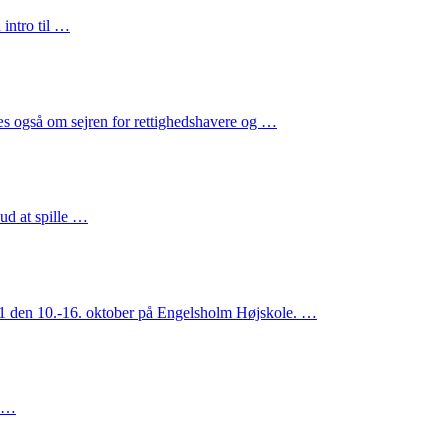
intro til …
s også om sejren for rettighedshavere og …
ud at spille …
021 den 10.-16. oktober på Engelsholm Højskole. …
. …