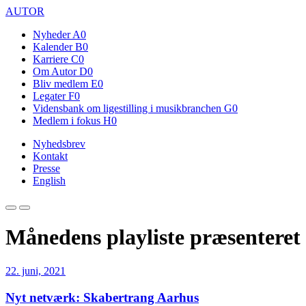
AUTOR
Nyheder
A0
Kalender
B0
Karriere
C0
Om Autor
D0
Bliv medlem
E0
Legater
F0
Vidensbank om ligestilling i musikbranchen
G0
Medlem i fokus
H0
Nyhedsbrev
Kontakt
Presse
English
Månedens playliste præsenteret
22. juni, 2021
Nyt netværk: Skabertrang Aarhus