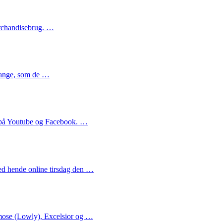
erchandisebrug. …
sange, som de …
fx på Youtube og Facebook. …
med hende online tirsdag den …
iemose (Lowly), Excelsior og …