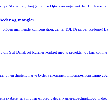
s lys. Skabertrang lægger ud med første arrangement den 1. juli med en 
gheder og mangler
 – og den manglende kompensation, der får DJBFA på barrikaderne! Læ
op om Spil Dansk og bidrager konkret med to projekter, du kan komme 
llegaer og en dirigent, når vi byder velkommen til KompositionsCamp 2
ens skabere, så vi nu har en bred palet af karrierecoachingtilbud til dig