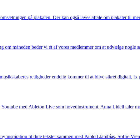
f omsætningen på plakaten. Der kan også laves aftale om plakater til m
gang om måneden beder vi ét af vores medlemmer om at udvælge nogle 
musikskaberes rettigheder endelig kommer til at blive sikret digitalt, 
r på Youtube med Ableton Live som hovedinstrument. Anna Lidell taler 
få ny inspiration til dine tekster sammen med Pablo Llambías, Soffie V