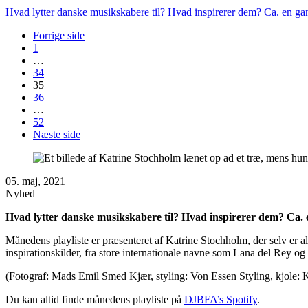
Hvad lytter danske musikskabere til? Hvad inspirerer dem? Ca. en 
Forrige side
1
…
34
35
36
…
52
Næste side
05. maj, 2021
Nyhed
Hvad lytter danske musikskabere til? Hvad inspirerer dem? Ca.
Månedens playliste er præsenteret af Katrine Stochholm, der selv er
inspirationskilder, fra store internationale navne som Lana del Rey 
(Fotograf: Mads Emil Smed Kjær, styling: Von Essen Styling, kjole:
Du kan altid finde månedens playliste på
DJBFA’s Spotify
.