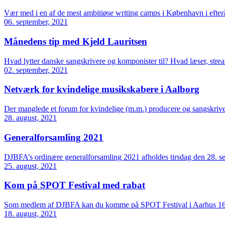
Vær med i en af de mest ambitiøse writing camps i København i efterår
06. september, 2021
Månedens tip med Kjeld Lauritsen
Hvad lytter danske sangskrivere og komponister til? Hvad læser, stream
02. september, 2021
Netværk for kvindelige musikskabere i Aalborg
Der manglede et forum for kvindelige (m.m.) producere og sangskrive
28. august, 2021
Generalforsamling 2021
DJBFA’s ordinære generalforsamling 2021 afholdes tirsdag den 28. se
25. august, 2021
Kom på SPOT Festival med rabat
Som medlem af DJBFA kan du komme på SPOT Festival i Aarhus 16.-1
18. august, 2021