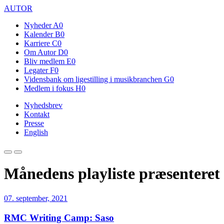
AUTOR
Nyheder
A0
Kalender
B0
Karriere
C0
Om Autor
D0
Bliv medlem
E0
Legater
F0
Vidensbank om ligestilling i musikbranchen
G0
Medlem i fokus
H0
Nyhedsbrev
Kontakt
Presse
English
Månedens playliste præsenteret
07. september, 2021
RMC Writing Camp: Saso