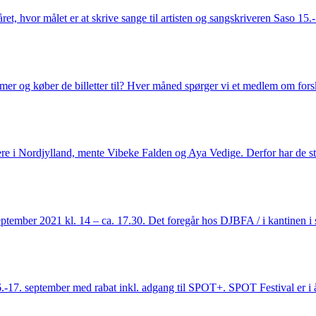
et, hvor målet er at skrive sange til artisten og sangskriveren Saso 1
er og køber de billetter til? Hver måned spørger vi et medlem om forske
re i Nordjylland, mente Vibeke Falden og Aya Vedige. Derfor har de s
ptember 2021 kl. 14 – ca. 17.30. Det foregår hos DJBFA / i kantinen 
7. september med rabat inkl. adgang til SPOT+. SPOT Festival er i 