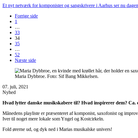
Et nyt netværk for komponister og sangskrivere i Aarhus ser nu dagen
Forrige side
1
…
33
34
35
…
52
Næste side
Maria Dybbroe. Foto: Sif Bang Mikkelsen.
07. juli, 2021
Nyhed
Hvad lytter danske musikskabere til? Hvad inspirerer dem? Ca.
Månedens playliste er præsenteret af komponist, saxofonist og improvi
Iver til noget mere lokale som Yngel og Kostcirkeln.
Fold ørerne ud, og dyk ned i Marias musikalske univers!