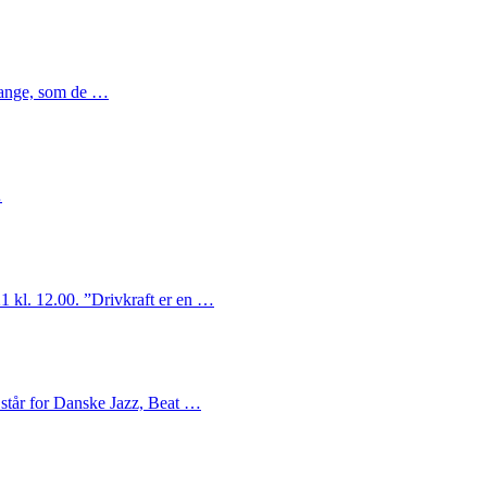
sange, som de …
…
1 kl. 12.00. ”Drivkraft er en …
 står for Danske Jazz, Beat …