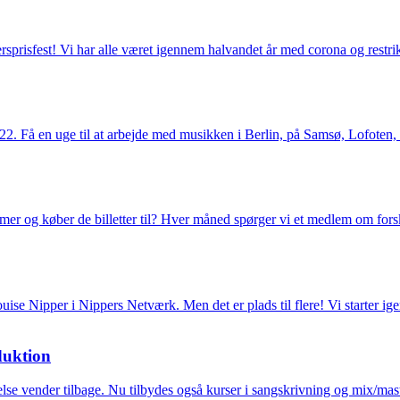
dersprisfest! Vi har alle været igennem halvandet år med corona og restr
022. Få en uge til at arbejde med musikken i Berlin, på Samsø, Lofoten
er og køber de billetter til? Hver måned spørger vi et medlem om forske
e Nipper i Nippers Netværk. Men det er plads til flere! Vi starter ig
duktion
lse vender tilbage. Nu tilbydes også kurser i sangskrivning og mix/mas