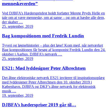
menneskeverden”
Ved DJBFA’s Hædersprisfest holdt forfatter Merete Pryds Helle en
tale om at være menneske, om at sanse – og om at hædre alle dem,
der skaber …
25. september, 2019
Bag kompositionen med Fredrik Lundin
Tyveri og løgnehistorier – plus det løse! Kom med, når netværket
Bag kompositionen får besøg af komponist Fredrik Lundin den 24.
oktober i Aarhus. DJBFA’s netværk …
25. september, 2019
ES21: Mød lyddesigner Peter Albrechtsen
Det åbne elektroniske netværk ES21 inviterer til inspirationsoplæg
med lyddesigner Peter Albrechtsen den 10. oktober 2019 i
København. DJBFA og DKF’s åbne netværk for elektronisk
musik …
19. september, 2019
DJBFA’s hæderspriser 2019 går til…