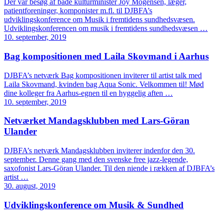
Der var besøg af både kulturminister Joy Mogensen, læger,
patientforeninger, komponister m.fl. til DJBFA’s
udviklingskonference om Musik i fremtidens sundhedsvæsen.
Udviklingskonferencen om musik i fremtidens sundhedsvæsen …
10. september, 2019
Bag kompositionen med Laila Skovmand i Aarhus
DJBFA’s netværk Bag kompositionen inviterer til artist talk med
Laila Skovmand, kvinden bag Aqua Sonic. Velkommen til! Mød
dine kolleger fra Aarhus-egnen til en hyggelig aften …
10. september, 2019
Netværket Mandagsklubben med Lars-Göran
Ulander
DJBFA’s netværk Mandagsklubben inviterer indenfor den 30.
september. Denne gang med den svenske free jazz-legende,
saxofonist Lars-Göran Ulander. Til den niende i rækken af DJBFA’s
artist …
30. august, 2019
Udviklingskonference om Musik & Sundhed