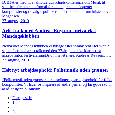
DJBFA er med til at afholde udviklingskonference om Musik til
sundhedsfremmende formål for en lang række eksperter,
komponister og udvalgte politikere – heriblandt kulturminister Joy
Mogensen. …
27. august, 2019
Artist talk med Andreas Røysum i netværket
Mandagsklubben
Netværket Mandagsklubben er tilbage efter sommeren! Det sker 2.
september med artist talk med den 27-årige norske klarinettist,
improvisator, festivalarrangør og meget mere: Andreas Røysum. I …
27. august, 2019
Helt nyt arbejdsophold: Folkemusik uden grænser
“Folkemusik uden grænser” er et splinternyt arbejdsophold for folk-
komponister. Vi lader os inspirere af andre genrer og får gode råd til
at nå et større publikum. …
Forrige side
1
…
49