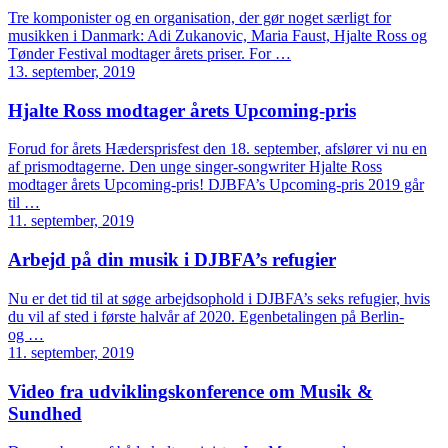
Tre komponister og en organisation, der gør noget særligt for
musikken i Danmark: Adi Zukanovic, Maria Faust, Hjalte Ross og
Tønder Festival modtager årets priser. For …
13. september, 2019
Hjalte Ross modtager årets Upcoming-pris
Forud for årets Hædersprisfest den 18. september, afslører vi nu en
af prismodtagerne. Den unge singer-songwriter Hjalte Ross
modtager årets Upcoming-pris! DJBFA’s Upcoming-pris 2019 går
til …
11. september, 2019
Arbejd på din musik i DJBFA’s refugier
Nu er det tid til at søge arbejdsophold i DJBFA’s seks refugier, hvis
du vil af sted i første halvår af 2020. Egenbetalingen på Berlin-
og …
11. september, 2019
Video fra udviklingskonference om Musik &
Sundhed