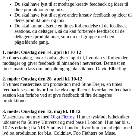
Du skal have lyst til at modtage kreativ feedback og ideer til
dine produktioner og mix.
Du skal have lyst til at give andre kreativ feedback og ideer til
deres produktioner og mix.
Du skal kunne afsætte en times forberedelse til de feedback
sessions, du deltager i, så du kan forberede feedback til de
deltageres produktioner, som du er i gruppe med den
pågældende gang.
1. møde: Onsdag den 14. april kl 10-12
En times oplæg, hvor Louise giver input til, hvordan vi forbereder,
modtager og giver feedback til hinanden i netværket. Dernæst en
times masterclass om indspilning og akustik med David Elberling.
2. møde: Onsdag den 28. april kl. 10-12
En times masterclass om produktion med Stine Drejer, en times
feedback session, hvor Louise eksemplificerer, hvordan en feedback
session kan forløbe ved at give feedback til fire deltageres
produktioner.
3. møde: Onsdag den 12. maj kl. 10-12
Masterclass om mix med
Olga Fitzroy
. Hun er tyskfødt lydtekniker
uddannet fra Surrey Universit og med base i London. Hun har bl.a.
10 års erfaring fra AIR Studios i London, hvor hun har arbejdet med
lyd og produktion for bl.a. Coldplay, Foo Fighters og Muse.