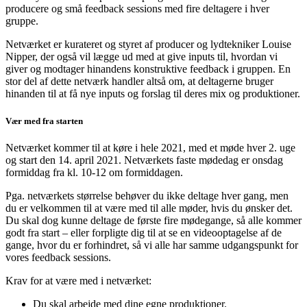
producere og små feedback sessions med fire deltagere i hver
gruppe.
Netværket er kurateret og styret af producer og lydtekniker Louise
Nipper, der også vil lægge ud med at give inputs til, hvordan vi
giver og modtager hinandens konstruktive feedback i gruppen. En
stor del af dette netværk handler altså om, at deltagerne bruger
hinanden til at få nye inputs og forslag til deres mix og produktioner.
Vær med fra starten
Netværket kommer til at køre i hele 2021, med et møde hver 2. uge
og start den 14. april 2021. Netværkets faste mødedag er onsdag
formiddag fra kl. 10-12 om formiddagen.
Pga. netværkets størrelse behøver du ikke deltage hver gang, men
du er velkommen til at være med til alle møder, hvis du ønsker det.
Du skal dog kunne deltage de første fire mødegange, så alle kommer
godt fra start – eller forpligte dig til at se en videooptagelse af de
gange, hvor du er forhindret, så vi alle har samme udgangspunkt for
vores feedback sessions.
Krav for at være med i netværket:
Du skal arbejde med dine egne produktioner.