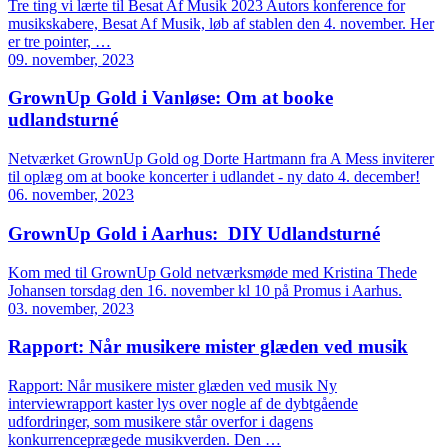
Tre ting vi lærte til Besat Af Musik 2023 Autors konference for
musikskabere, Besat Af Musik, løb af stablen den 4. november. Her
er tre pointer, …
09. november, 2023
GrownUp Gold i Vanløse: Om at booke
udlandsturné
Netværket GrownUp Gold og Dorte Hartmann fra A Mess inviterer
til oplæg om at booke koncerter i udlandet - ny dato 4. december!
06. november, 2023
GrownUp Gold i Aarhus: DIY Udlandsturné
Kom med til GrownUp Gold netværksmøde med Kristina Thede
Johansen torsdag den 16. november kl 10 på Promus i Aarhus.
03. november, 2023
Rapport: Når musikere mister glæden ved musik
Rapport: Når musikere mister glæden ved musik Ny
interviewrapport kaster lys over nogle af de dybtgående
udfordringer, som musikere står overfor i dagens
konkurrenceprægede musikverden. Den …