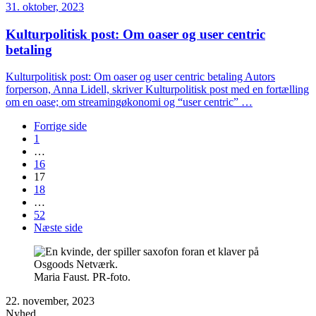
31. oktober, 2023
Kulturpolitisk post: Om oaser og user centric
betaling
Kulturpolitisk post: Om oaser og user centric betaling Autors
forperson, Anna Lidell, skriver Kulturpolitisk post med en fortælling
om en oase; om streamingøkonomi og “user centric” …
Forrige side
1
…
16
17
18
…
52
Næste side
Maria Faust. PR-foto.
22. november, 2023
Nyhed