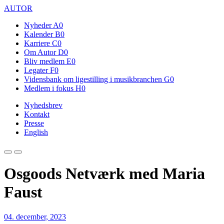
AUTOR
Nyheder
A0
Kalender
B0
Karriere
C0
Om Autor
D0
Bliv medlem
E0
Legater
F0
Vidensbank om ligestilling i musikbranchen
G0
Medlem i fokus
H0
Nyhedsbrev
Kontakt
Presse
English
Osgoods Netværk med Maria
Faust
04. december, 2023