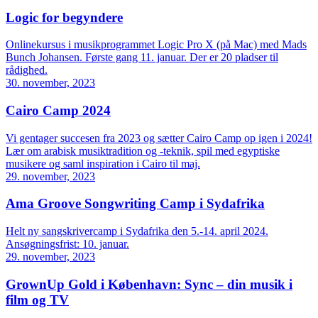
Logic for begyndere
Onlinekursus i musikprogrammet Logic Pro X (på Mac) med Mads
Bunch Johansen. Første gang 11. januar. Der er 20 pladser til
rådighed.
30. november, 2023
Cairo Camp 2024
Vi gentager succesen fra 2023 og sætter Cairo Camp op igen i 2024!
Lær om arabisk musiktradition og -teknik, spil med egyptiske
musikere og saml inspiration i Cairo til maj.
29. november, 2023
Ama Groove Songwriting Camp i Sydafrika
Helt ny sangskrivercamp i Sydafrika den 5.-14. april 2024.
Ansøgningsfrist: 10. januar.
29. november, 2023
GrownUp Gold i København: Sync – din musik i
film og TV