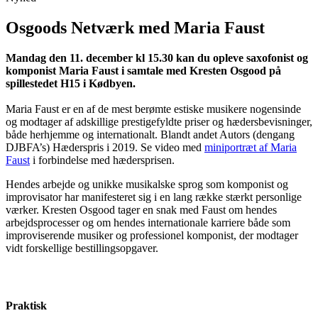
Osgoods Netværk med Maria Faust
Mandag den 11. december kl 15.30 kan du opleve saxofonist og
komponist Maria Faust i samtale med Kresten Osgood på
spillestedet H15 i Kødbyen.
Maria Faust er en af de mest berømte estiske musikere nogensinde
og modtager af adskillige prestigefyldte priser og hædersbevisninger,
både herhjemme og internationalt. Blandt andet Autors (dengang
DJBFA’s) Hæderspris i 2019. Se video med
miniportræt af Maria
Faust
i forbindelse med hædersprisen.
Hendes arbejde og unikke musikalske sprog som komponist og
improvisator har manifesteret sig i en lang række stærkt personlige
værker. Kresten Osgood tager en snak med Faust om hendes
arbejdsprocesser og om hendes internationale karriere både som
improviserende musiker og professionel komponist, der modtager
vidt forskellige bestillingsopgaver.
Praktisk