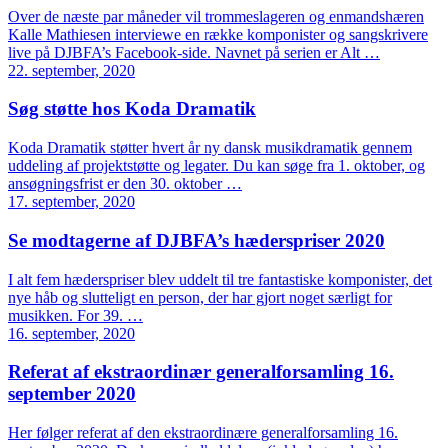
Over de næste par måneder vil trommeslageren og enmandshæren
Kalle Mathiesen interviewe en række komponister og sangskrivere
live på DJBFA’s Facebook-side. Navnet på serien er Alt …
22. september, 2020
Søg støtte hos Koda Dramatik
Koda Dramatik støtter hvert år ny dansk musikdramatik gennem
uddeling af projektstøtte og legater. Du kan søge fra 1. oktober, og
ansøgningsfrist er den 30. oktober …
17. september, 2020
Se modtagerne af DJBFA’s hæderspriser 2020
I alt fem hæderspriser blev uddelt til tre fantastiske komponister, det
nye håb og slutteligt en person, der har gjort noget særligt for
musikken. For 39. …
16. september, 2020
Referat af ekstraordinær generalforsamling 16.
september 2020
Her følger referat af den ekstraordinære generalforsamling 16.