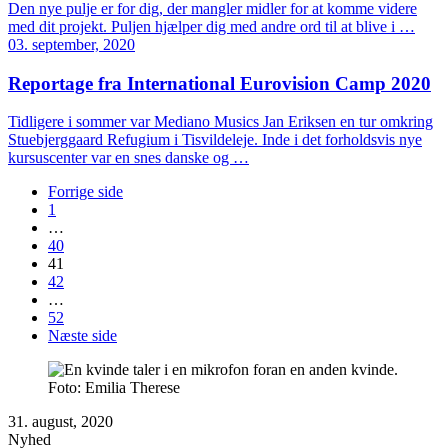
Den nye pulje er for dig, der mangler midler for at komme videre
med dit projekt. Puljen hjælper dig med andre ord til at blive i …
03. september, 2020
Reportage fra International Eurovision Camp 2020
Tidligere i sommer var Mediano Musics Jan Eriksen en tur omkring
Stuebjerggaard Refugium i Tisvildeleje. Inde i det forholdsvis nye
kursuscenter var en snes danske og …
Forrige side
1
…
40
41
42
…
52
Næste side
Foto: Emilia Therese
31. august, 2020
Nyhed