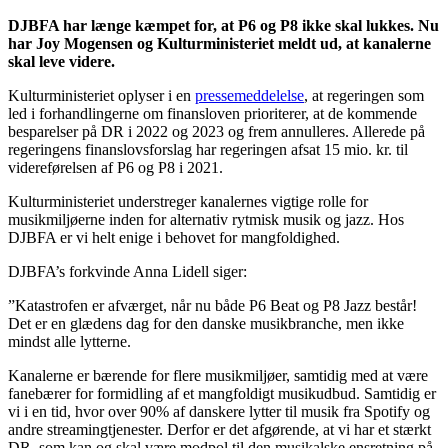
DJBFA har længe kæmpet for, at P6 og P8 ikke skal lukkes. Nu
har Joy Mogensen og Kulturministeriet meldt ud, at kanalerne
skal leve videre.
Kulturministeriet oplyser i en
pressemeddelelse
, at regeringen som
led i forhandlingerne om finansloven prioriterer, at de kommende
besparelser på DR i 2022 og 2023 og frem annulleres. Allerede på
regeringens finanslovsforslag har regeringen afsat 15 mio. kr. til
videreførelsen af P6 og P8 i 2021.
Kulturministeriet understreger kanalernes vigtige rolle for
musikmiljøerne inden for alternativ rytmisk musik og jazz. Hos
DJBFA er vi helt enige i behovet for mangfoldighed.
DJBFA’s forkvinde Anna Lidell siger:
”Katastrofen er afværget, når nu både P6 Beat og P8 Jazz består!
Det er en glædens dag for den danske musikbranche, men ikke
mindst alle lytterne.
Kanalerne er bærende for flere musikmiljøer, samtidig med at være
fanebærer for formidling af et mangfoldigt musikudbud. Samtidig er
vi i en tid, hvor over 90% af danskere lytter til musik fra Spotify og
andre streamingtjenester. Derfor er det afgørende, at vi har et stærkt
DR, som kan og skal være modpol til den musikalske ensretning på