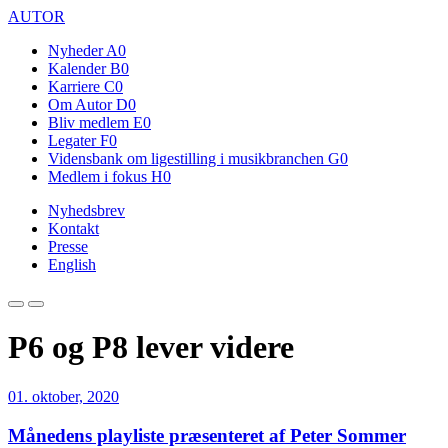
AUTOR
Nyheder
A0
Kalender
B0
Karriere
C0
Om Autor
D0
Bliv medlem
E0
Legater
F0
Vidensbank om ligestilling i musikbranchen
G0
Medlem i fokus
H0
Nyhedsbrev
Kontakt
Presse
English
P6 og P8 lever videre
01. oktober, 2020
Månedens playliste præsenteret af Peter Sommer