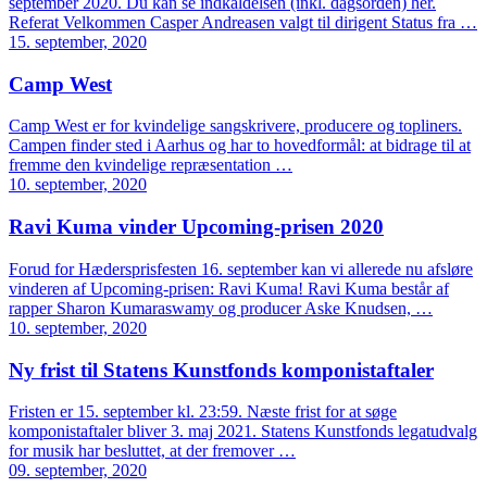
september 2020. Du kan se indkaldelsen (inkl. dagsorden) her.
Referat Velkommen Casper Andreasen valgt til dirigent Status fra …
15. september, 2020
Camp West
Camp West er for kvindelige sangskrivere, producere og topliners.
Campen finder sted i Aarhus og har to hovedformål: at bidrage til at
fremme den kvindelige repræsentation …
10. september, 2020
Ravi Kuma vinder Upcoming-prisen 2020
Forud for Hædersprisfesten 16. september kan vi allerede nu afsløre
vinderen af Upcoming-prisen: Ravi Kuma! Ravi Kuma består af
rapper Sharon Kumaraswamy og producer Aske Knudsen, …
10. september, 2020
Ny frist til Statens Kunstfonds komponistaftaler
Fristen er 15. september kl. 23:59. Næste frist for at søge
komponistaftaler bliver 3. maj 2021. Statens Kunstfonds legatudvalg
for musik har besluttet, at der fremover …
09. september, 2020