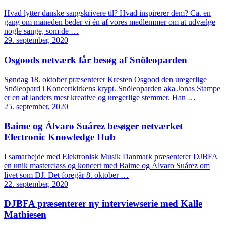
Hvad lytter danske sangskrivere til? Hvad inspirerer dem? Ca. en
gang om måneden beder vi én af vores medlemmer om at udvælge
nogle sange, som de …
29. september, 2020
Osgoods netværk får besøg af Snöleoparden
Søndag 18. oktober præsenterer Kresten Osgood den uregerlige
Snöleopard i Koncertkirkens krypt. Snöleoparden aka Jonas Stampe
er en af landets mest kreative og uregerlige stemmer. Han …
25. september, 2020
Baime og Álvaro Suárez besøger netværket
Electronic Knowledge Hub
I samarbejde med Elektronisk Musik Danmark præsenterer DJBFA
en unik masterclass og koncert med Baime og Álvaro Suárez om
livet som DJ. Det foregår 8. oktober …
22. september, 2020
DJBFA præsenterer ny interviewserie med Kalle
Mathiesen