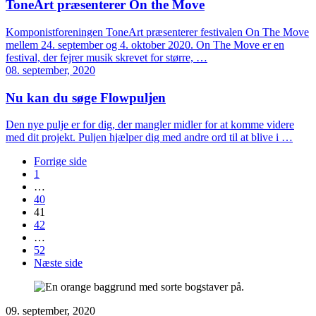
ToneArt præsenterer On the Move
Komponistforeningen ToneArt præsenterer festivalen On The Move
mellem 24. september og 4. oktober 2020. On The Move er en
festival, der fejrer musik skrevet for større, …
08. september, 2020
Nu kan du søge Flowpuljen
Den nye pulje er for dig, der mangler midler for at komme videre
med dit projekt. Puljen hjælper dig med andre ord til at blive i …
Forrige side
1
…
40
41
42
…
52
Næste side
09. september, 2020