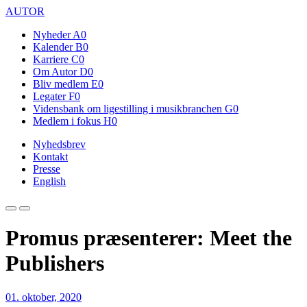
AUTOR
Nyheder
A0
Kalender
B0
Karriere
C0
Om Autor
D0
Bliv medlem
E0
Legater
F0
Vidensbank om ligestilling i musikbranchen
G0
Medlem i fokus
H0
Nyhedsbrev
Kontakt
Presse
English
Promus præsenterer: Meet the
Publishers
01. oktober, 2020