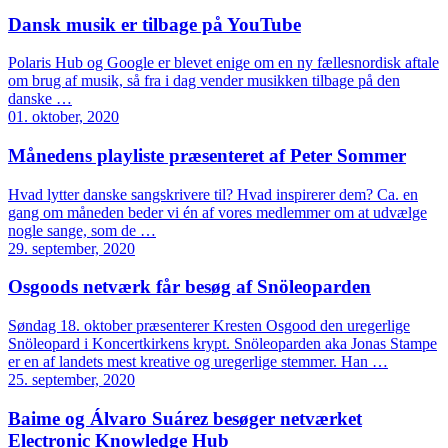
Dansk musik er tilbage på YouTube
Polaris Hub og Google er blevet enige om en ny fællesnordisk aftale
om brug af musik, så fra i dag vender musikken tilbage på den
danske …
01. oktober, 2020
Månedens playliste præsenteret af Peter Sommer
Hvad lytter danske sangskrivere til? Hvad inspirerer dem? Ca. en
gang om måneden beder vi én af vores medlemmer om at udvælge
nogle sange, som de …
29. september, 2020
Osgoods netværk får besøg af Snöleoparden
Søndag 18. oktober præsenterer Kresten Osgood den uregerlige
Snöleopard i Koncertkirkens krypt. Snöleoparden aka Jonas Stampe
er en af landets mest kreative og uregerlige stemmer. Han …
25. september, 2020
Baime og Álvaro Suárez besøger netværket
Electronic Knowledge Hub