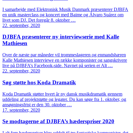
I samarbejde med Elektronisk Musik Danmark præsenterer DJBFA
en unik masterclass og koncert med Baime og Álvaro Suárez om
livet som DJ. Det foregår 8. oktober …
22. september, 2020
DJBFA præsenterer ny interviewserie med Kalle
Mathiesen
Over de næste par måneder vil trommeslageren og enmandshæren
Kalle Mathiesen interviewe en række komponister og sangskrivere
live på DJBFA’s Facebook-side. Navnet på serien er Alt …
22. september, 2020
Søg støtte hos Koda Dramatik
Koda Dramatik støtter hvert år ny dansk musikdramatik gennem
uddeling af projektstøtte og legater. Du kan søge fra 1. oktober, og
ansøgningsfrist er den 30. oktober …
17. september, 2020
Se modtagerne af DJBFA’s hæderspriser 2020
I alt fem hæderspriser blev uddelt til tre fantastiske komponister, det