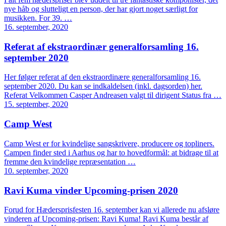
nye håb og slutteligt en person, der har gjort noget særligt for
musikken. For 39. …
16. september, 2020
Referat af ekstraordinær generalforsamling 16.
september 2020
Her følger referat af den ekstraordinære generalforsamling 16.
september 2020. Du kan se indkaldelsen (inkl. dagsorden) her.
Referat Velkommen Casper Andreasen valgt til dirigent Status fra …
15. september, 2020
Camp West
Camp West er for kvindelige sangskrivere, producere og topliners.
Campen finder sted i Aarhus og har to hovedformål: at bidrage til at
fremme den kvindelige repræsentation …
10. september, 2020
Ravi Kuma vinder Upcoming-prisen 2020
Forud for Hædersprisfesten 16. september kan vi allerede nu afsløre
vinderen af Upcoming-prisen: Ravi Kuma! Ravi Kuma består af