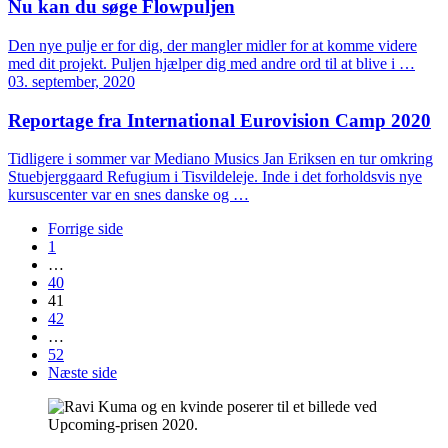
Nu kan du søge Flowpuljen
Den nye pulje er for dig, der mangler midler for at komme videre
med dit projekt. Puljen hjælper dig med andre ord til at blive i …
03. september, 2020
Reportage fra International Eurovision Camp 2020
Tidligere i sommer var Mediano Musics Jan Eriksen en tur omkring
Stuebjerggaard Refugium i Tisvildeleje. Inde i det forholdsvis nye
kursuscenter var en snes danske og …
Forrige side
1
…
40
41
42
…
52
Næste side