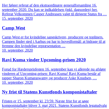
Her følger referat af den ekstraordinære generalforsamling 16.
september 2020. Du kan se indkaldelsen (inkl. dagsorden) her.
Referat Velkommen Casper Andreasen valgt til dirigent Status fra …
15. september, 2020
Camp West
Camp West er for kvindelige sangskrivere, producere og topliners.
Campen finder sted i Aarhus og har to hovedformål: at bidrage til at
fremme den kvindelige repræsentation …
10. september, 2020
Ravi Kuma vinder Upcoming-prisen 2020
Forud for Hædersprisfesten 16. september kan vi allerede nu afsløre
vinderen af Upcoming-prisen: Ravi Kuma! Ravi Kuma består af
rapper Sharon Kumaraswamy og producer Aske Knudsen, …
10. september, 2020
Ny frist til Statens Kunstfonds komponistaftaler
Fristen er 15. september kl. 23:59. Næste frist for at søge
komponistaftaler bliver 3. maj 2021. Statens Kunstfonds legatudvalg