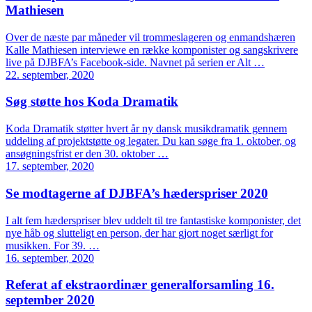
Mathiesen
Over de næste par måneder vil trommeslageren og enmandshæren
Kalle Mathiesen interviewe en række komponister og sangskrivere
live på DJBFA’s Facebook-side. Navnet på serien er Alt …
22. september, 2020
Søg støtte hos Koda Dramatik
Koda Dramatik støtter hvert år ny dansk musikdramatik gennem
uddeling af projektstøtte og legater. Du kan søge fra 1. oktober, og
ansøgningsfrist er den 30. oktober …
17. september, 2020
Se modtagerne af DJBFA’s hæderspriser 2020
I alt fem hæderspriser blev uddelt til tre fantastiske komponister, det
nye håb og slutteligt en person, der har gjort noget særligt for
musikken. For 39. …
16. september, 2020
Referat af ekstraordinær generalforsamling 16.
september 2020