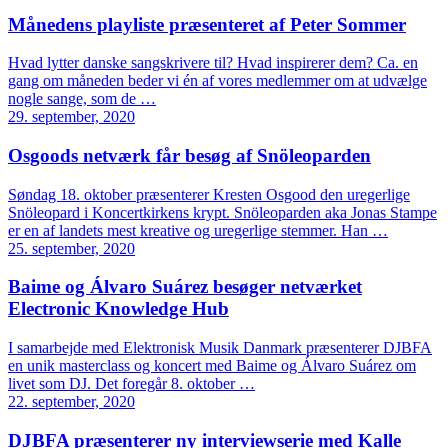
Månedens playliste præsenteret af Peter Sommer
Hvad lytter danske sangskrivere til? Hvad inspirerer dem? Ca. en
gang om måneden beder vi én af vores medlemmer om at udvælge
nogle sange, som de …
29. september, 2020
Osgoods netværk får besøg af Snöleoparden
Søndag 18. oktober præsenterer Kresten Osgood den uregerlige
Snöleopard i Koncertkirkens krypt. Snöleoparden aka Jonas Stampe
er en af landets mest kreative og uregerlige stemmer. Han …
25. september, 2020
Baime og Álvaro Suárez besøger netværket
Electronic Knowledge Hub
I samarbejde med Elektronisk Musik Danmark præsenterer DJBFA
en unik masterclass og koncert med Baime og Álvaro Suárez om
livet som DJ. Det foregår 8. oktober …
22. september, 2020
DJBFA præsenterer ny interviewserie med Kalle