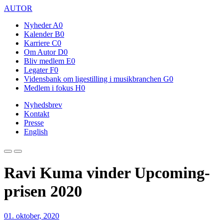
AUTOR
Nyheder
A0
Kalender
B0
Karriere
C0
Om Autor
D0
Bliv medlem
E0
Legater
F0
Vidensbank om ligestilling i musikbranchen
G0
Medlem i fokus
H0
Nyhedsbrev
Kontakt
Presse
English
Ravi Kuma vinder Upcoming-
prisen 2020
01. oktober, 2020