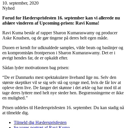
10. september, 2020
Nyhed
Forud for Hædersprisfesten 16. september kan vi allerede nu
afsløre vinderen af Upcoming-prisen: Ravi Kuma!
Ravi Kuma består af rapper Sharon Kumaraswamy og producer
Aske Knudsen, og de gør tingene på deres helt egen måde.
Duoen er kendt for udknaldede samples, vilde beats og baslinjer og
en kompromisløs frontperson i Sharon Kumaraswamy. Det er i
øvrigt hendes far, de er opkaldt efter.
Sådan lyder motivationen bag prisen:
“De er Danmarks mest spektakulære liveband lige nu. Selv den
største skeptiker vil se sig selv stå og synge med, hvis de får lov at
opleve dem live. De fanger det skønne i det ækle og har mod til at
tage deres lyttere med helt nye steder hen. Begrænsningerne er ikke
en mulighed.”
Prisen uddeles til Hædersprisfesten 16. september. Du kan stadig nå
at tilmelde dig.
Tilmeld dig Hædersprisfesten
Se vores portræt af Ravi Kuma