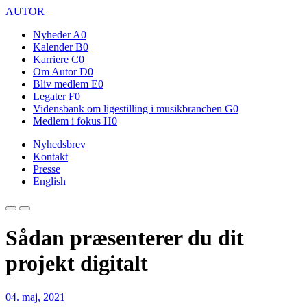
AUTOR
Nyheder
A0
Kalender
B0
Karriere
C0
Om Autor
D0
Bliv medlem
E0
Legater
F0
Vidensbank om ligestilling i musikbranchen
G0
Medlem i fokus
H0
Nyhedsbrev
Kontakt
Presse
English
Sådan præsenterer du dit
projekt digitalt
04. maj, 2021