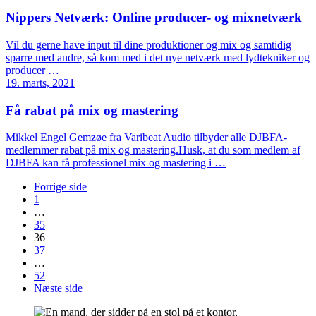
Nippers Netværk: Online producer- og mixnetværk
Vil du gerne have input til dine produktioner og mix og samtidig
sparre med andre, så kom med i det nye netværk med lydtekniker og
producer …
19. marts, 2021
Få rabat på mix og mastering
Mikkel Engel Gemzøe fra Varibeat Audio tilbyder alle DJBFA-
medlemmer rabat på mix og mastering.Husk, at du som medlem af
DJBFA kan få professionel mix og mastering i …
Forrige side
1
…
35
36
37
…
52
Næste side