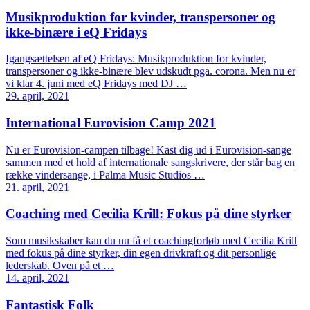
Musikproduktion for kvinder, transpersoner og
ikke-binære i eQ Fridays
Igangsættelsen af eQ Fridays: Musikproduktion for kvinder,
transpersoner og ikke-binære blev udskudt pga. corona. Men nu er
vi klar 4. juni med eQ Fridays med DJ …
29. april, 2021
International Eurovision Camp 2021
Nu er Eurovision-campen tilbage! Kast dig ud i Eurovision-sange
sammen med et hold af internationale sangskrivere, der står bag en
række vindersange, i Palma Music Studios …
21. april, 2021
Coaching med Cecilia Krill: Fokus på dine styrker
Som musikskaber kan du nu få et coachingforløb med Cecilia Krill
med fokus på dine styrker, din egen drivkraft og dit personlige
lederskab. Oven på et …
14. april, 2021
Fantastisk Folk