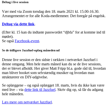
Deltag i live session
Vær med via Zoom torsdag den 18. marts 2021 kl. 15.00-16.30.
Arrangementet er for alle Koda-medlemmer. Det foregår på engelsk.
Deltag via dette link
.
(Efter kl. 15 kan du indtaste passwordet “djbfa” for at komme ind til
mødet).
Se også
Facebook-event
.
Se de tidligere Jazzfuel-oplæg måneden ud
Denne live session er den sidste i rækken i netværket Jazzfuel i
denne omgang. Men hele marts måned kan du se de live sessions,
der er blevet afholdt. Her giver Matt Fripp bl.a. gode råd til, hvordan
man bliver booket som selvstændig musiker og hvordan man
strukturerer en DIY-udgivelse.
Se oplæggene – og også oplægget 18. marts, hvis du ikke kan være
med live – via
dette link til Jazzfuel
. Skriv dig op, så får du adgang
hele måneden.
Læs mere om netværket Jazzfuel
.