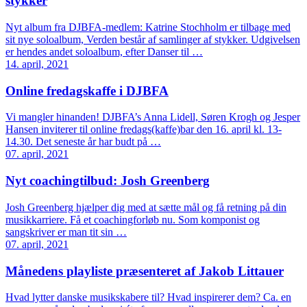
stykker
Nyt album fra DJBFA-medlem: Katrine Stochholm er tilbage med
sit nye soloalbum, Verden består af samlinger af stykker. Udgivelsen
er hendes andet soloalbum, efter Danser til …
14. april, 2021
Online fredagskaffe i DJBFA
Vi mangler hinanden! DJBFA’s Anna Lidell, Søren Krogh og Jesper
Hansen inviterer til online fredags(kaffe)bar den 16. april kl. 13-
14.30. Det seneste år har budt på …
07. april, 2021
Nyt coachingtilbud: Josh Greenberg
Josh Greenberg hjælper dig med at sætte mål og få retning på din
musikkarriere. Få et coachingforløb nu. Som komponist og
sangskriver er man tit sin …
07. april, 2021
Månedens playliste præsenteret af Jakob Littauer
Hvad lytter danske musikskabere til? Hvad inspirerer dem? Ca. en