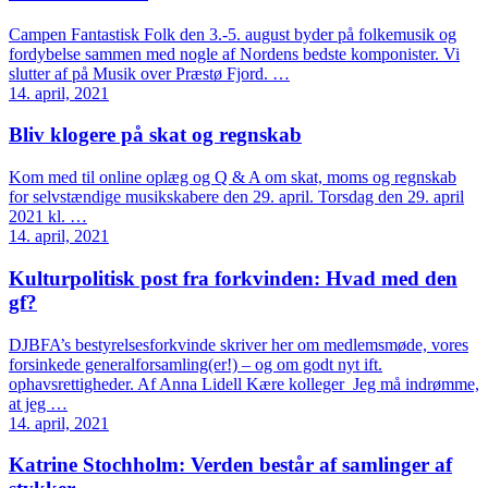
Campen Fantastisk Folk den 3.-5. august byder på folkemusik og
fordybelse sammen med nogle af Nordens bedste komponister. Vi
slutter af på Musik over Præstø Fjord. …
14. april, 2021
Bliv klogere på skat og regnskab
Kom med til online oplæg og Q & A om skat, moms og regnskab
for selvstændige musikskabere den 29. april. Torsdag den 29. april
2021 kl. …
14. april, 2021
Kulturpolitisk post fra forkvinden: Hvad med den
gf?
DJBFA’s bestyrelsesforkvinde skriver her om medlemsmøde, vores
forsinkede generalforsamling(er!) – og om godt nyt ift.
ophavsrettigheder. Af Anna Lidell Kære kolleger Jeg må indrømme,
at jeg …
14. april, 2021
Katrine Stochholm: Verden består af samlinger af