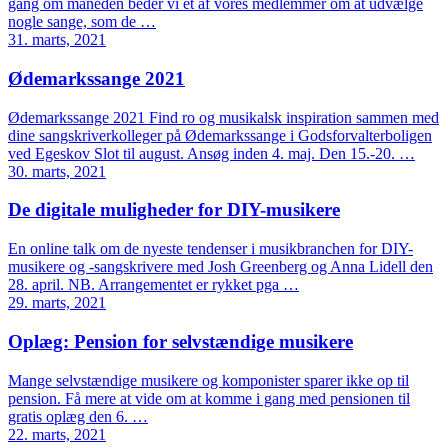
gang om måneden beder vi ét af vores medlemmer om at udvælge
nogle sange, som de …
31. marts, 2021
Ødemarkssange 2021
Ødemarkssange 2021 Find ro og musikalsk inspiration sammen med
dine sangskriverkolleger på Ødemarkssange i Godsforvalterboligen
ved Egeskov Slot til august. Ansøg inden 4. maj. Den 15.-20. …
30. marts, 2021
De digitale muligheder for DIY-musikere
En online talk om de nyeste tendenser i musikbranchen for DIY-
musikere og -sangskrivere med Josh Greenberg og Anna Lidell den
28. april. NB. Arrangementet er rykket pga …
29. marts, 2021
Oplæg: Pension for selvstændige musikere
Mange selvstændige musikere og komponister sparer ikke op til
pension. Få mere at vide om at komme i gang med pensionen til
gratis oplæg den 6. …
22. marts, 2021