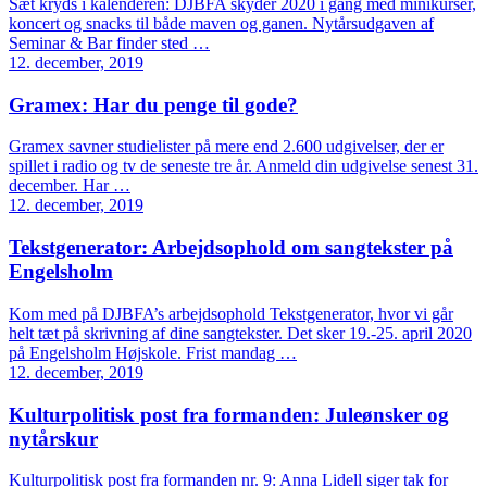
Sæt kryds i kalenderen: DJBFA skyder 2020 i gang med minikurser,
koncert og snacks til både maven og ganen. Nytårsudgaven af
Seminar & Bar finder sted …
12. december, 2019
Gramex: Har du penge til gode?
Gramex savner studielister på mere end 2.600 udgivelser, der er
spillet i radio og tv de seneste tre år. Anmeld din udgivelse senest 31.
december. Har …
12. december, 2019
Tekstgenerator: Arbejdsophold om sangtekster på
Engelsholm
Kom med på DJBFA’s arbejdsophold Tekstgenerator, hvor vi går
helt tæt på skrivning af dine sangtekster. Det sker 19.-25. april 2020
på Engelsholm Højskole. Frist mandag …
12. december, 2019
Kulturpolitisk post fra formanden: Juleønsker og
nytårskur
Kulturpolitisk post fra formanden nr. 9: Anna Lidell siger tak for