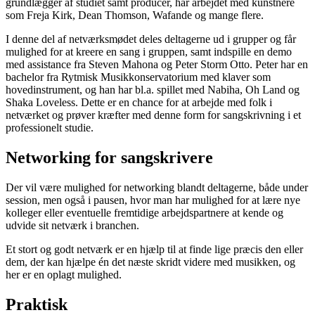
grundlægger af studiet samt producer, har arbejdet med kunstnere
som Freja Kirk, Dean Thomson, Wafande og mange flere.
I denne del af netværksmødet deles deltagerne ud i grupper og får
mulighed for at kreere en sang i gruppen, samt indspille en demo
med assistance fra Steven Mahona og Peter Storm Otto. Peter har en
bachelor fra Rytmisk Musikkonservatorium med klaver som
hovedinstrument, og han har bl.a. spillet med Nabiha, Oh Land og
Shaka Loveless. Dette er en chance for at arbejde med folk i
netværket og prøver kræfter med denne form for sangskrivning i et
professionelt studie.
Networking for sangskrivere
Der vil være mulighed for networking blandt deltagerne, både under
session, men også i pausen, hvor man har mulighed for at lære nye
kolleger eller eventuelle fremtidige arbejdspartnere at kende og
udvide sit netværk i branchen.
Et stort og godt netværk er en hjælp til at finde lige præcis den eller
dem, der kan hjælpe én det næste skridt videre med musikken, og
her er en oplagt mulighed.
Praktisk