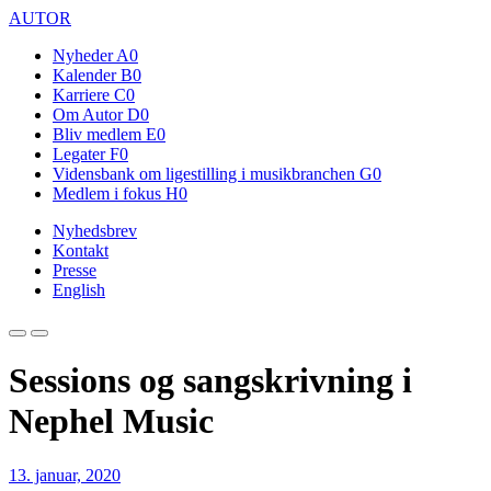
AUTOR
Nyheder
A0
Kalender
B0
Karriere
C0
Om Autor
D0
Bliv medlem
E0
Legater
F0
Vidensbank om ligestilling i musikbranchen
G0
Medlem i fokus
H0
Nyhedsbrev
Kontakt
Presse
English
Sessions og sangskrivning i
Nephel Music
13. januar, 2020