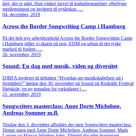
året, der er gået. Hun vinker farvel til kulturbesparelser, efterlyser
medlemsinput og inviterer til nytårskur. …
04. december, 2019
Across the Border Songwriting Camp i Hamburg
På det helt nye arbejdsophold Across the Border Songwriting Camp
i Hamburg stiller vi skarpt på pop, EDM og urban til det tyske
marked til foråret. …
26. november, 2019
Sound: En dag med musik, viden og diversitet
DJBFA inviterer til debatten “Hvordan ser musikskabelsen ud i
fremtiden?” lørdag den 30. november på Sound på Roskilde Festival
Højskole, en ny temadag for vækstlaget i …
21. november, 2019
Songwriters masterclass: Anne Dorte Michelsen,
Andreas Sommer m.fl.
Tirsdag den 3. december afholdes der igen Songwriters masterclass.
Denne gang med Anne Dorte Michelsen, Andreas Sommer, Mads
Langer og Marcus Winther-John. Tilmeld dig eller livestream …