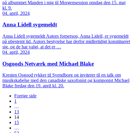
på albummet Manden i mig til Morgensession onsdag den 15. maj
kl. 9.
04. april, 2024
Anna Lidell sygemeldt
Anna Lidell sygemeldt Autors forperson, Anna Lidell, er sygemeldt
på ubestemt tid. Autors bestyrelse har derfor midlertidigt konstitueret
sig, og de har valgt, at det er …
04. april, 2024
Osgoods Netværk med Michael Blake
Kresten Osgood rykker til Svendborg og inviterer til en talk om
musikskabelse med den canadiske saxofonist og komponist Michael
Blake fredag den 19. april kl. 20.
Forrige side
1
…
13
14
15
…