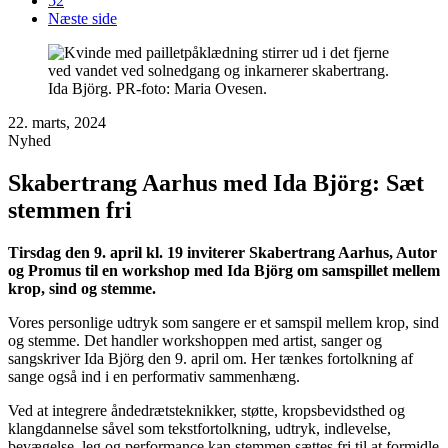
52
Næste side
Ida Björg. PR-foto: Maria Ovesen.
22. marts, 2024
Nyhed
Skabertrang Aarhus med Ida Björg: Sæt
stemmen fri
Tirsdag den 9. april kl. 19 inviterer Skabertrang Aarhus, Autor
og Promus til en workshop med Ida Björg om samspillet mellem
krop, sind og stemme.
Vores personlige udtryk som sangere er et samspil mellem krop, sind
og stemme. Det handler workshoppen med artist, sanger og
sangskriver Ida Björg den 9. april om. Her tænkes fortolkning af
sange også ind i en performativ sammenhæng.
Ved at integrere åndedrætsteknikker, støtte, kropsbevidsthed og
klangdannelse såvel som tekstfortolkning, udtryk, indlevelse,
bevægelse, leg og performance kan stemmen sættes fri til at formidle