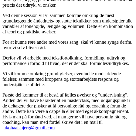
præcis det udtryk, vi ønsker.
Ved denne session vil vi sammen komme omkring de mest
grundlæggende åndedræts- og støtte teknikker, som understøtter alle
variabler af tonehøjde, længde og volumen. Dette er en kombination
af teori og praktiske øvelser.
For at kunne røre andre med vores sang, skal vi kunne synge derfra,
hvor vi selv bliver rørt.
Derfor vil vi arbejde med tekstfortolkning, formidling, udtryk og
performance i forhold til hvad, det er der skal formidles/udtrykkes.
Vi vil komme omkring grundfølelser, eventuelle modstridende
følelser, sammen med kroppens og støttearbejdets respons og
understøttelse af dette.
Første del kommer til at bestå af fælles øvelser og ”undervisning”.
Anden del vil have karakter af en masterclass, med udgangspunkt i
de deltagere der ønsker at få personlige råd og coaching foran de
andre. Dette kan være a cappella eller med eget akkompagnement.
Hvis man på forhånd ved, at man gerne vil have personlig råd og
coaching, kan man med fordel skrive det i en mail til
jakobaalsbjerg@gmail.com