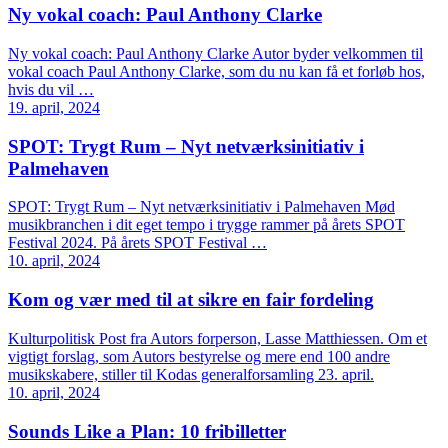
Ny vokal coach: Paul Anthony Clarke
Ny vokal coach: Paul Anthony Clarke Autor byder velkommen til
vokal coach Paul Anthony Clarke, som du nu kan få et forløb hos,
hvis du vil …
19. april, 2024
SPOT: Trygt Rum – Nyt netværksinitiativ i
Palmehaven
SPOT: Trygt Rum – Nyt netværksinitiativ i Palmehaven Mød
musikbranchen i dit eget tempo i trygge rammer på årets SPOT
Festival 2024. På årets SPOT Festival …
10. april, 2024
Kom og vær med til at sikre en fair fordeling
Kulturpolitisk Post fra Autors forperson, Lasse Matthiessen. Om et
vigtigt forslag, som Autors bestyrelse og mere end 100 andre
musikskabere, stiller til Kodas generalforsamling 23. april.
10. april, 2024
Sounds Like a Plan: 10 fribilletter