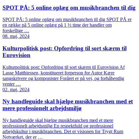
SPOT PÅ: 5 online oplæg om musikbranchen til dig
SPOT PÅ: 5 online oplæg om musikbranchen til dig SPOT PÅ er
en række på 5 online oplæg på 1 ½ time der handler om
forskellige …
08. maj, 2024
Kulturpolitisk post: Opfordring til sort skærm til
Eurovision
Kulturpolitisk post: Opfordring til sort skærm til Eurovision Af
Lasse Matthiessen, konstitueret forperson for Autor Kære
sangskrivere og komponister Foråret er på vej, og forhåbentlig
venter …
02. maj, 2024
Ny handleguide skal hjælpe musikbranchen med et
mere professionelt arbejdsmiljø
Ny handleguide skal hjælpe musikbranchen med et mere
professionelt arbejdsmiljø En respektfuld og professionel
arbejdskultur i musikbranchen. Det er visionen for Trygt Rum
Netværket, der er …