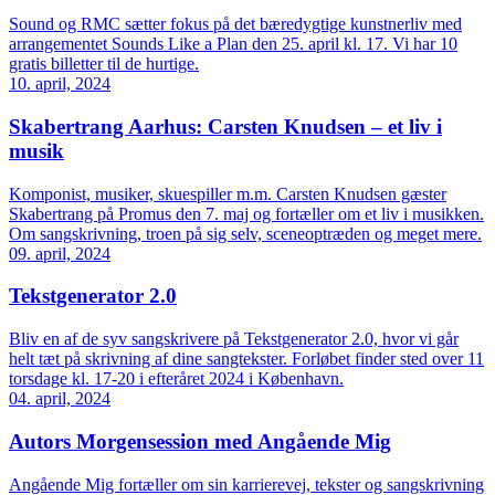
Sound og RMC sætter fokus på det bæredygtige kunstnerliv med
arrangementet Sounds Like a Plan den 25. april kl. 17. Vi har 10
gratis billetter til de hurtige.
10. april, 2024
Skabertrang Aarhus: Carsten Knudsen – et liv i
musik
Komponist, musiker, skuespiller m.m. Carsten Knudsen gæster
Skabertrang på Promus den 7. maj og fortæller om et liv i musikken.
Om sangskrivning, troen på sig selv, sceneoptræden og meget mere.
09. april, 2024
Tekstgenerator 2.0
Bliv en af de syv sangskrivere på Tekstgenerator 2.0, hvor vi går
helt tæt på skrivning af dine sangtekster. Forløbet finder sted over 11
torsdage kl. 17-20 i efteråret 2024 i København.
04. april, 2024
Autors Morgensession med Angående Mig
Angående Mig fortæller om sin karrierevej, tekster og sangskrivning