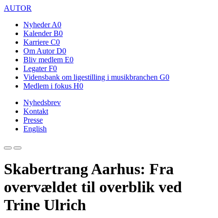
AUTOR
Nyheder
A0
Kalender
B0
Karriere
C0
Om Autor
D0
Bliv medlem
E0
Legater
F0
Vidensbank om ligestilling i musikbranchen
G0
Medlem i fokus
H0
Nyhedsbrev
Kontakt
Presse
English
Skabertrang Aarhus: Fra
overvældet til overblik ved
Trine Ulrich