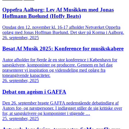
Oppefra Aalborg: Lev Af Musikken med Jonas
Hoffmann Buelund (Hoffy Beats)
Onsdag den 12. november kl. 16-17 afholder Netværket Oppefra
oplæg med Jonas Hoffman Buelund. Det sker på Korma i Aalborg.
26. september, 2025
Besat Af Musik 2025: Konference for musikskabere
Autor afholder for fjerde år en stor konference i København for
sangskrivere, komponister og producere. Gennem en hel dag
præsenterer vi inspiration og vidensdeling med oplæg fra
toneangivende kapaciteter.
26. september, 2025
Debat om ageism i GAFFA
Den 26. september bragte GAFFA nedenstående debatindlæg af
Autors for- og næstpersoner. I indlægget stiller de sig kritiske over
for, at sangskrivere og komponister i stigende …
25. september, 2025