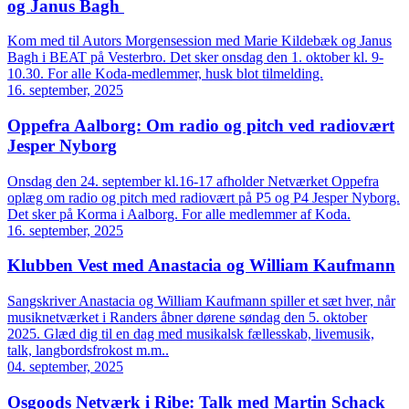
og Janus Bagh
Kom med til Autors Morgensession med Marie Kildebæk og Janus
Bagh i BEAT på Vesterbro. Det sker onsdag den 1. oktober kl. 9-
10.30. For alle Koda-medlemmer, husk blot tilmelding.
16. september, 2025
Oppefra Aalborg: Om radio og pitch ved radiovært
Jesper Nyborg
Onsdag den 24. september kl.16-17 afholder Netværket Oppefra
oplæg om radio og pitch med radiovært på P5 og P4 Jesper Nyborg.
Det sker på Korma i Aalborg. For alle medlemmer af Koda.
16. september, 2025
Klubben Vest med Anastacia og William Kaufmann
Sangskriver Anastacia og William Kaufmann spiller et sæt hver, når
musiknetværket i Randers åbner dørene søndag den 5. oktober
2025. Glæd dig til en dag med musikalsk fællesskab, livemusik,
talk, langbordsfrokost m.m..
04. september, 2025
Osgoods Netværk i Ribe: Talk med Martin Schack