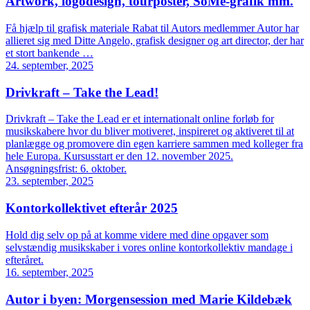
Artwork, logodesign, tourposter, SoMe-grafik mm.
Få hjælp til grafisk materiale Rabat til Autors medlemmer Autor har
allieret sig med Ditte Angelo, grafisk designer og art director, der har
et stort bankende …
24. september, 2025
Drivkraft – Take the Lead!
Drivkraft – Take the Lead er et internationalt online forløb for
musikskabere hvor du bliver motiveret, inspireret og aktiveret til at
planlægge og promovere din egen karriere sammen med kolleger fra
hele Europa. Kursusstart er den 12. november 2025.
Ansøgningsfrist: 6. oktober.
23. september, 2025
Kontorkollektivet efterår 2025
Hold dig selv op på at komme videre med dine opgaver som
selvstændig musikskaber i vores online kontorkollektiv mandage i
efteråret.
16. september, 2025
Autor i byen: Morgensession med Marie Kildebæk