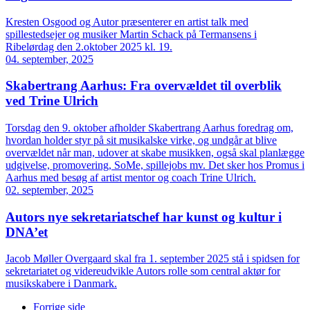
Kresten Osgood og Autor præsenterer en artist talk med
spillestedsejer og musiker Martin Schack på Termansens i
Ribelørdag den 2.oktober 2025 kl. 19.
04. september, 2025
Skabertrang Aarhus: Fra overvældet til overblik
ved Trine Ulrich
Torsdag den 9. oktober afholder Skabertrang Aarhus foredrag om,
hvordan holder styr på sit musikalske virke, og undgår at blive
overvældet når man, udover at skabe musikken, også skal planlægge
udgivelse, promovering, SoMe, spillejobs mv. Det sker hos Promus i
Aarhus med besøg af artist mentor og coach Trine Ulrich.
02. september, 2025
Autors nye sekretariatschef har kunst og kultur i
DNA’et
Jacob Møller Overgaard skal fra 1. september 2025 stå i spidsen for
sekretariatet og videreudvikle Autors rolle som central aktør for
musikskabere i Danmark.
Forrige side