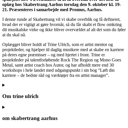
oplæg hos Skabertrang Aarhus torsdag den 9. oktober kl. 19-
21. Præsenteres i samarbejde med Promus, Aarhus.
I denne runde af Skabertrang vil vi skabe overblik og få defineret,
hvad der er vigtigt at gøre hvornår, så du får skabt et flow omkring
dit musikalske virke og ikke bliver overvældet af alt det som du føler
at du skal nå.
Oplægget bliver holdt af Trine Ulrich, som er artist mentor og
projektleder, og hjælper til daglig musikere med at skabe en karriere
på deres egne præmisser – og med hjertet i front. Trine er
projektleder på talentforløbende Rock The Region og Mono Goes
Metal, samt artist coach hos Autor, og har afholdt mere end 30
workshops i hele landet med udgangspunkt i sin bog “Løft din
karriere – de bedste råd og værktøjer fra en artist manager”.
Om trine ulrich
om skabertrang aarhus