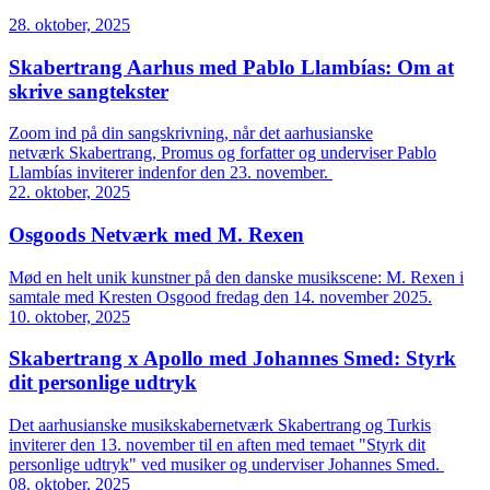
28. oktober, 2025
Skabertrang Aarhus med Pablo Llambías: Om at
skrive sangtekster
Zoom ind på din sangskrivning, når det aarhusianske
netværk Skabertrang, Promus og forfatter og underviser Pablo
Llambías inviterer indenfor den 23. november.
22. oktober, 2025
Osgoods Netværk med M. Rexen
Mød en helt unik kunstner på den danske musikscene: M. Rexen i
samtale med Kresten Osgood fredag den 14. november 2025.
10. oktober, 2025
Skabertrang x Apollo med Johannes Smed: Styrk
dit personlige udtryk
Det aarhusianske musikskabernetværk Skabertrang og Turkis
inviterer den 13. november til en aften med temaet "Styrk dit
personlige udtryk" ved musiker og underviser Johannes Smed.
08. oktober, 2025