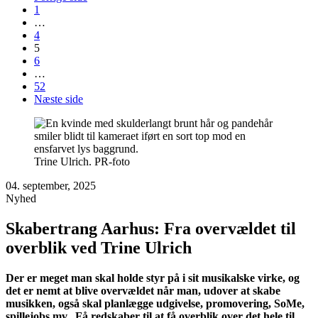
1
…
4
5
6
…
52
Næste side
Trine Ulrich. PR-foto
04. september, 2025
Nyhed
Skabertrang Aarhus: Fra overvældet til
overblik ved Trine Ulrich
Der er meget man skal holde styr på i sit musikalske virke, og
det er nemt at blive overvældet når man, udover at skabe
musikken, også skal planlægge udgivelse, promovering, SoMe,
spillejobs mv. Få redskaber til at få overblik over det hele til