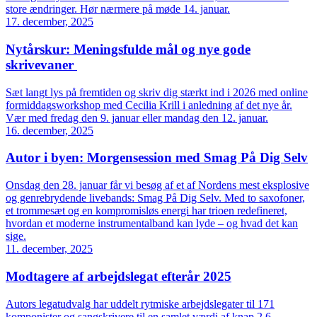
store ændringer. Hør nærmere på møde 14. januar.
17. december, 2025
Nytårskur: Meningsfulde mål og nye gode
skrivevaner
Sæt langt lys på fremtiden og skriv dig stærkt ind i 2026 med online
formiddagsworkshop med Cecilia Krill i anledning af det nye år.
Vær med fredag den 9. januar eller mandag den 12. januar.
16. december, 2025
Autor i byen: Morgensession med Smag På Dig Selv
Onsdag den 28. januar får vi besøg af et af Nordens mest eksplosive
og genrebrydende livebands: Smag På Dig Selv. Med to saxofoner,
et trommesæt og en kompromisløs energi har trioen redefineret,
hvordan et moderne instrumentalband kan lyde – og hvad det kan
sige.
11. december, 2025
Modtagere af arbejdslegat efterår 2025
Autors legatudvalg har uddelt rytmiske arbejdslegater til 171
komponister og sangskrivere til en samlet værdi af knap 2,6