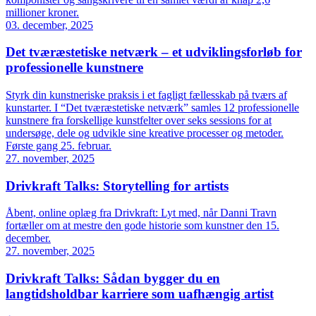
millioner kroner.
03. december, 2025
Det tværæstetiske netværk – et udviklingsforløb for
professionelle kunstnere
Styrk din kunstneriske praksis i et fagligt fællesskab på tværs af
kunstarter. I “Det tværæstetiske netværk” samles 12 professionelle
kunstnere fra forskellige kunstfelter over seks sessions for at
undersøge, dele og udvikle sine kreative processer og metoder.
Første gang 25. februar.
27. november, 2025
Drivkraft Talks: Storytelling for artists
Åbent, online oplæg fra Drivkraft: Lyt med, når Danni Travn
fortæller om at mestre den gode historie som kunstner den 15.
december.
27. november, 2025
Drivkraft Talks: Sådan bygger du en
langtidsholdbar karriere som uafhængig artist