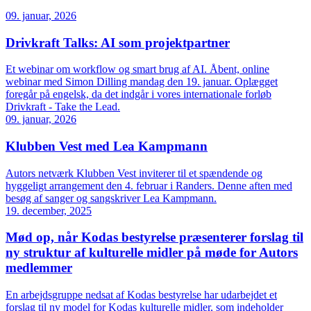
09. januar, 2026
Drivkraft Talks: AI som projektpartner
Et webinar om workflow og smart brug af AI. Åbent, online
webinar med Simon Dilling mandag den 19. januar. Oplægget
foregår på engelsk, da det indgår i vores internationale forløb
Drivkraft - Take the Lead.
09. januar, 2026
Klubben Vest med Lea Kampmann
Autors netværk Klubben Vest inviterer til et spændende og
hyggeligt arrangement den 4. februar i Randers. Denne aften med
besøg af sanger og sangskriver Lea Kampmann.
19. december, 2025
Mød op, når Kodas bestyrelse præsenterer forslag til
ny struktur af kulturelle midler på møde for Autors
medlemmer
En arbejdsgruppe nedsat af Kodas bestyrelse har udarbejdet et
forslag til ny model for Kodas kulturelle midler, som indeholder