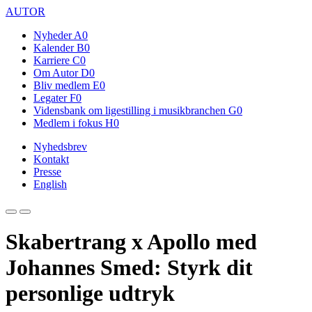
AUTOR
Nyheder
A0
Kalender
B0
Karriere
C0
Om Autor
D0
Bliv medlem
E0
Legater
F0
Vidensbank om ligestilling i musikbranchen
G0
Medlem i fokus
H0
Nyhedsbrev
Kontakt
Presse
English
Skabertrang x Apollo med
Johannes Smed: Styrk dit
personlige udtryk