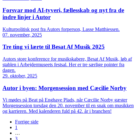
Forsvar mod AI-tyveri, fællesskab og nyt fra de
indre linjer i Autor
Kulturpolitisk post fra Autors forperson, Lasse Matthiessen.
07. november, 2025
Tre ting vi lærte til Besat Af Musik 2025
Autors store konference for musikskabere, Besat Af Musik, løb af
stablen i Arbejdermuseets festsal. Her er tre særlige pointer fra
dagen.
29. oktober, 2025
Autor i byen: Morgensession med Cæcilie Norby
Vi mødes på Beat på Enghave Plads, når Cæcilie Norby gæster
Morgensession torsdag den 20. november til en snak om musikken
og karrieren. Med kalenderen fuld på 42. år i branchen!
Forrige side
1
…
3