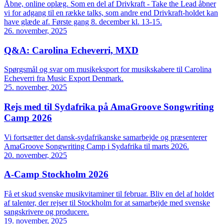
Åbne, online oplæg. Som en del af Drivkraft - Take the Lead åbner
vi for adgang til en række talks, som andre end Drivkraft-holdet kan
have glæde af. Første gang 8. december kl. 13-15.
26. november, 2025
Q&A: Carolina Echeverri, MXD
Spørgsmål og svar om musikeksport for musikskabere til Carolina
Echeverri fra Music Export Denmark.
25. november, 2025
Rejs med til Sydafrika på AmaGroove Songwriting
Camp 2026
Vi fortsætter det dansk-sydafrikanske samarbejde og præsenterer
AmaGroove Songwriting Camp i Sydafrika til marts 2026.
20. november, 2025
A-Camp Stockholm 2026
Få et skud svenske musikvitaminer til februar. Bliv en del af holdet
af talenter, der rejser til Stockholm for at samarbejde med svenske
sangskrivere og producere.
19. november, 2025