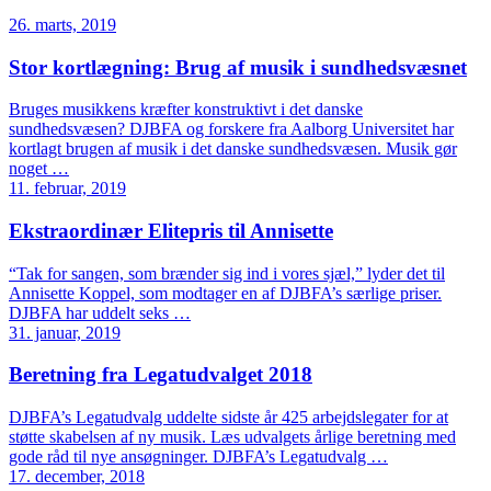
26. marts, 2019
Stor kortlægning: Brug af musik i sundhedsvæsnet
Bruges musikkens kræfter konstruktivt i det danske
sundhedsvæsen? DJBFA og forskere fra Aalborg Universitet har
kortlagt brugen af musik i det danske sundhedsvæsen. Musik gør
noget …
11. februar, 2019
Ekstraordinær Elitepris til Annisette
“Tak for sangen, som brænder sig ind i vores sjæl,” lyder det til
Annisette Koppel, som modtager en af DJBFA’s særlige priser.
DJBFA har uddelt seks …
31. januar, 2019
Beretning fra Legatudvalget 2018
DJBFA’s Legatudvalg uddelte sidste år 425 arbejdslegater for at
støtte skabelsen af ny musik. Læs udvalgets årlige beretning med
gode råd til nye ansøgninger. DJBFA’s Legatudvalg …
17. december, 2018