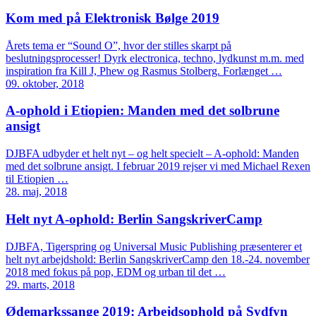
Kom med på Elektronisk Bølge 2019
Årets tema er “Sound O”, hvor der stilles skarpt på
beslutningsprocesser! Dyrk electronica, techno, lydkunst m.m. med
inspiration fra Kill J, Phew og Rasmus Stolberg. Forlænget …
09. oktober, 2018
A-ophold i Etiopien: Manden med det solbrune
ansigt
DJBFA udbyder et helt nyt – og helt specielt – A-ophold: Manden
med det solbrune ansigt. I februar 2019 rejser vi med Michael Rexen
til Etiopien …
28. maj, 2018
Helt nyt A-ophold: Berlin SangskriverCamp
DJBFA, Tigerspring og Universal Music Publishing præsenterer et
helt nyt arbejdshold: Berlin SangskriverCamp den 18.-24. november
2018 med fokus på pop, EDM og urban til det …
29. marts, 2018
Ødemarkssange 2019: Arbejdsophold på Sydfyn