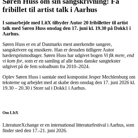
Søren Huss om sin sangskrivning: Få
fribillet til artist talk i Aarhus
I samarbejde med LitX tilbyder Autor 20 fribilletter til artist
talk med Søren Huss onsdag den 17. juni kl. 19.30 på Dokk1 i
Aarhus.
Søren Huss er en af Danmarks mest anerkendte sangere,
sangskrivere og musikere. Han er desuden tidligere Autor
hædersprismodtager. Søren Huss har udgivet bogen
Vi fik mere, end
vi kom for
, som er en samling af alle hans danske sangtekster
udgivet på de fem soloalbum fra 2010–2024.
Oplev Søren Huss i samtale med komponist Jesper Mechlenburg om
teksterne og arbejdet med at skabe dem onsdag den 17. juni 2026 kl.
19.30 – 20.30 i Store sal i Dokk1 i Aarhus.
Om LItX
LiteratureXchange er en international litteraturfestival i Aarhus, som
finder sted den 17.-21. juni 2026.