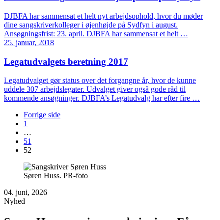
DJBFA har sammensat et helt nyt arbejdsophold, hvor du møder
dine sangskriverkolleger i øjenhøjde på Sydfyn i august.
Ansøgningsfrist: 23. april. DJBFA har sammensat et helt …
25. januar, 2018
Legatudvalgets beretning 2017
Legatudvalget gør status over det forgangne år, hvor de kunne
uddele 307 arbejdslegater. Udvalget giver også gode råd til
kommende ansøgninger. DJBFA’s Legatudvalg har efter fire …
Forrige side
1
…
51
52
Søren Huss. PR-foto
04. juni, 2026
Nyhed