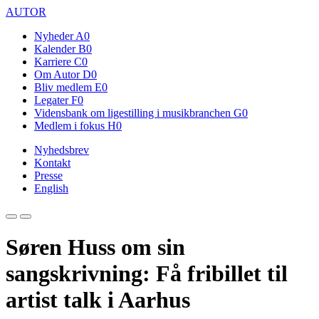
AUTOR
Nyheder
A0
Kalender
B0
Karriere
C0
Om Autor
D0
Bliv medlem
E0
Legater
F0
Vidensbank om ligestilling i musikbranchen
G0
Medlem i fokus
H0
Nyhedsbrev
Kontakt
Presse
English
Søren Huss om sin
sangskrivning: Få fribillet til
artist talk i Aarhus