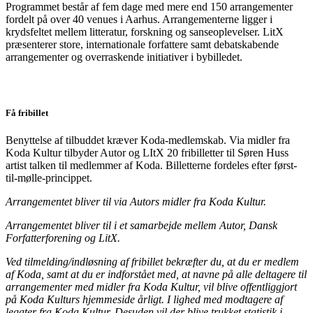
Programmet består af fem dage med mere end 150 arrangementer
fordelt på over 40 venues i Aarhus. Arrangementerne ligger i
krydsfeltet mellem litteratur, forskning og sanseoplevelser. LitX
præsenterer store, internationale forfattere samt debatskabende
arrangementer og overraskende initiativer i bybilledet.
Få fribillet
Benyttelse af tilbuddet kræver Koda-medlemskab. Via midler fra
Koda Kultur tilbyder Autor og LItX 20 fribilletter til Søren Huss
artist talken til medlemmer af Koda. Billetterne fordeles efter først-
til-mølle-princippet.
Arrangementet bliver til via Autors midler fra Koda Kultur.
Arrangementet bliver til i et samarbejde mellem Autor, Dansk
Forfatterforening og LitX.
Ved tilmelding/indløsning af fribillet bekræfter du, at du er medlem
af Koda, samt at du er indforstået med, at navne på alle deltagere til
arrangementer med midler fra Koda Kultur, vil blive offentliggjort
på Koda Kulturs hjemmeside årligt. I lighed med modtagere af
legater fra Koda Kultur. Desuden vil der blive trukket statistik i