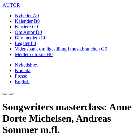
AUTOR
Nyheder
A0
Kalender
B0
Karriere
C0
Om Autor
D0
Bliv medlem
E0
Legater
F0
Vidensbank om ligestilling i musikbranchen
G0
Medlem i fokus
H0
Nyhedsbrev
Kontakt
Presse
English
Songwriters masterclass: Anne
Dorte Michelsen, Andreas
Sommer m.fl.