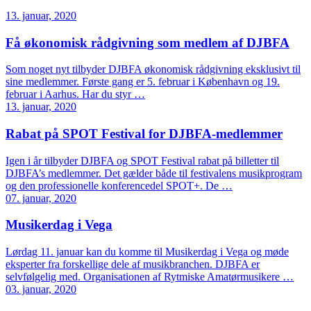
13. januar, 2020
Få økonomisk rådgivning som medlem af DJBFA
Som noget nyt tilbyder DJBFA økonomisk rådgivning eksklusivt til
sine medlemmer. Første gang er 5. februar i København og 19.
februar i Aarhus. Har du styr …
13. januar, 2020
Rabat på SPOT Festival for DJBFA-medlemmer
Igen i år tilbyder DJBFA og SPOT Festival rabat på billetter til
DJBFA’s medlemmer. Det gælder både til festivalens musikprogram
og den professionelle konferencedel SPOT+. De …
07. januar, 2020
Musikerdag i Vega
Lørdag 11. januar kan du komme til Musikerdag i Vega og møde
eksperter fra forskellige dele af musikbranchen. DJBFA er
selvfølgelig med. Organisationen af Rytmiske Amatørmusikere …
03. januar, 2020