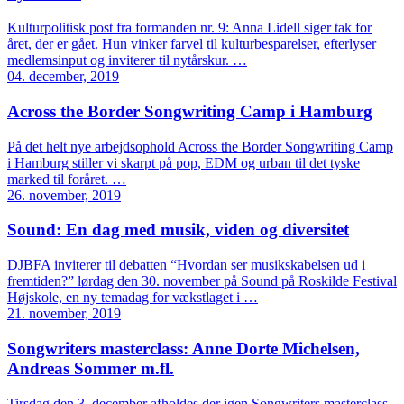
Kulturpolitisk post fra formanden nr. 9: Anna Lidell siger tak for
året, der er gået. Hun vinker farvel til kulturbesparelser, efterlyser
medlemsinput og inviterer til nytårskur. …
04. december, 2019
Across the Border Songwriting Camp i Hamburg
På det helt nye arbejdsophold Across the Border Songwriting Camp
i Hamburg stiller vi skarpt på pop, EDM og urban til det tyske
marked til foråret. …
26. november, 2019
Sound: En dag med musik, viden og diversitet
DJBFA inviterer til debatten “Hvordan ser musikskabelsen ud i
fremtiden?” lørdag den 30. november på Sound på Roskilde Festival
Højskole, en ny temadag for vækstlaget i …
21. november, 2019
Songwriters masterclass: Anne Dorte Michelsen,
Andreas Sommer m.fl.
Tirsdag den 3. december afholdes der igen Songwriters masterclass.