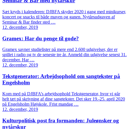
Seminar & Bar med nytårskur
Sæt kryds i kalenderen: DJBFA skyder 2020 i gang med minikurser,
koncert og snacks til både maven og ganen. Nytårsudgaven af
Seminar & Bar finder sted …
12. december, 2019
Gramex: Har du penge til gode?
Gramex savner studielister på mere end 2.600 udgivelser, der er
spillet i radio og tv de seneste tre år. Anmeld din udgivelse senest 31.
december. Har …
12. december, 2019
Tekstgenerator: Arbejdsophold om sangtekster på
Engelsholm
Kom med på DJBFA’s arbejdsophold Tekstgenerator, hvor vi går
helt tæt på skrivning af dine sangtekster. Det sker 19.-25. april 2020
på Engelsholm Højskole. Frist mandag …
12. december, 2019
Kulturpolitisk post fra formanden: Juleønsker og
nytårskur