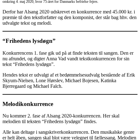
omkring 4. maj 2020, hvor 75-året for Danmarks befrielse fejres.
Derfor har Alsang 2020 udskrevet en konkurrence med 45.000 kr. i
præmie til den tekstforfatter og den komponist, der står bag hhv. den
udvalgte tekst og melodi.
“Frihedens lysdøgn”
Konkurrencens 1. fase gik ud på at finde teksten til sangen. Den er
nu afrundet, og digter Anna Vad vandt tekstkonkurrencen for sin
tekst “Frihedens lysdøgn”.
Hendes tekst er udvalgt af et bedømmelsesudvalg bestående af Erik
Skyum-Nielsen, Lone Hørslev, Michael Bojesen, Katinka
Bjerregaard og Michael Falch.
Melodikonkurrence
Nu kommer 2. fase af Alsang 2020-konkurrencen. Her skal
melodien til teksten “Frihedens lysdøgn” findes.
Alle kan deltage i sangskriverkonkurrencen. Den musikalske genre
er helt åben, sangen skal blot være velegnet til fællessang. Melodien