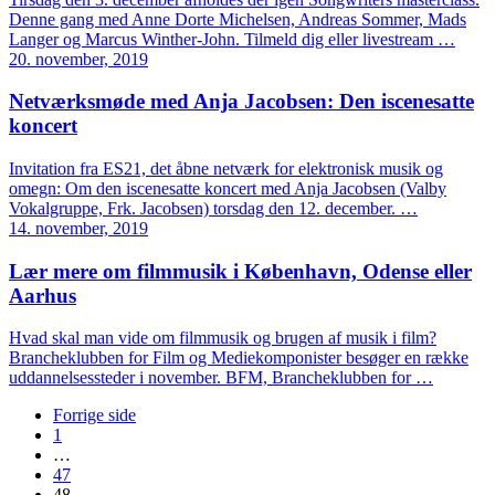
Denne gang med Anne Dorte Michelsen, Andreas Sommer, Mads
Langer og Marcus Winther-John. Tilmeld dig eller livestream …
20. november, 2019
Netværksmøde med Anja Jacobsen: Den iscenesatte
koncert
Invitation fra ES21, det åbne netværk for elektronisk musik og
omegn: Om den iscenesatte koncert med Anja Jacobsen (Valby
Vokalgruppe, Frk. Jacobsen) torsdag den 12. december. …
14. november, 2019
Lær mere om filmmusik i København, Odense eller
Aarhus
Hvad skal man vide om filmmusik og brugen af musik i film?
Brancheklubben for Film og Mediekomponister besøger en række
uddannelsessteder i november. BFM, Brancheklubben for …
Forrige side
1
…
47
48