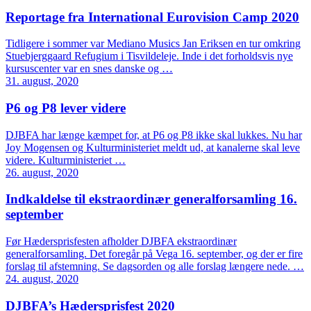
Reportage fra International Eurovision Camp 2020
Tidligere i sommer var Mediano Musics Jan Eriksen en tur omkring
Stuebjerggaard Refugium i Tisvildeleje. Inde i det forholdsvis nye
kursuscenter var en snes danske og …
31. august, 2020
P6 og P8 lever videre
DJBFA har længe kæmpet for, at P6 og P8 ikke skal lukkes. Nu har
Joy Mogensen og Kulturministeriet meldt ud, at kanalerne skal leve
videre. Kulturministeriet …
26. august, 2020
Indkaldelse til ekstraordinær generalforsamling 16.
september
Før Hædersprisfesten afholder DJBFA ekstraordinær
generalforsamling. Det foregår på Vega 16. september, og der er fire
forslag til afstemning. Se dagsorden og alle forslag længere nede. …
24. august, 2020
DJBFA’s Hædersprisfest 2020