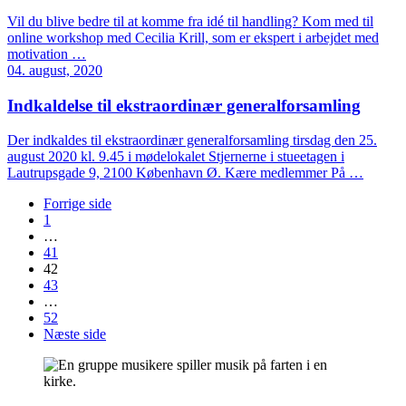
Vil du blive bedre til at komme fra idé til handling? Kom med til
online workshop med Cecilia Krill, som er ekspert i arbejdet med
motivation …
04. august, 2020
Indkaldelse til ekstraordinær generalforsamling
Der indkaldes til ekstraordinær generalforsamling tirsdag den 25.
august 2020 kl. 9.45 i mødelokalet Stjernerne i stueetagen i
Lautrupsgade 9, 2100 København Ø. Kære medlemmer På …
Forrige side
1
…
41
42
43
…
52
Næste side