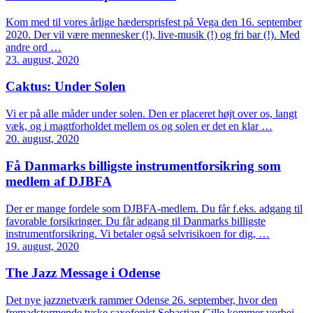
Kom med til vores årlige hædersprisfest på Vega den 16. september
2020. Der vil være mennesker (!), live-musik (!) og fri bar (!). Med
andre ord …
23. august, 2020
Caktus: Under Solen
Vi er på alle måder under solen. Den er placeret højt over os, langt
væk, og i magtforholdet mellem os og solen er det en klar …
20. august, 2020
Få Danmarks billigste instrumentforsikring som
medlem af DJBFA
Der er mange fordele som DJBFA-medlem. Du får f.eks. adgang til
favorable forsikringer. Du får adgang til Danmarks billigste
instrumentforsikring. Vi betaler også selvrisikoen for dig, …
19. august, 2020
The Jazz Message i Odense
Det nye jazznetværk rammer Odense 26. september, hvor den
fremadstormende tyske saxofonist Sebastian Gille kommer vorbei.