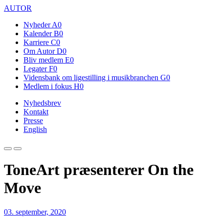
AUTOR
Nyheder
A0
Kalender
B0
Karriere
C0
Om Autor
D0
Bliv medlem
E0
Legater
F0
Vidensbank om ligestilling i musikbranchen
G0
Medlem i fokus
H0
Nyhedsbrev
Kontakt
Presse
English
ToneArt præsenterer On the
Move
03. september, 2020