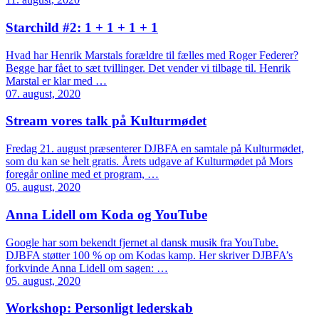
Starchild #2: 1 + 1 + 1 + 1
Hvad har Henrik Marstals forældre til fælles med Roger Federer?
Begge har fået to sæt tvillinger. Det vender vi tilbage til. Henrik
Marstal er klar med …
07. august, 2020
Stream vores talk på Kulturmødet
Fredag 21. august præsenterer DJBFA en samtale på Kulturmødet,
som du kan se helt gratis. Årets udgave af Kulturmødet på Mors
foregår online med et program, …
05. august, 2020
Anna Lidell om Koda og YouTube
Google har som bekendt fjernet al dansk musik fra YouTube.
DJBFA støtter 100 % op om Kodas kamp. Her skriver DJBFA’s
forkvinde Anna Lidell om sagen: …
05. august, 2020
Workshop: Personligt lederskab