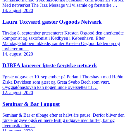
Med netværket The Jazz Message vil vi samle og forstærke …
14. august, 2020
Laura Toxværd gæster Osgoods Netværk
Tirsdag 8. september præsenterer Kresten Osgood den anerkendte
komponist og saxofonist i Kødbyen i København. Efter
Mandagsklubben lukkede, samler Kresten Osgood faklen op og
inviterer nu …
14. august, 2020
DJBFA lancerer første færøske netværk
Første udgave er 10. september på Perlan i Thorshavn med Heðin
Ziska Davidsen som gæst og Greta Svabo Bech som vært.
Oyggjatónastovan kan nogenlunde oversættes til …
12. august, 2020
Seminar & Bar i august
Seminar & Bar er tilbage efter et halvt års pause. Derfor bliver den
første udgave også en mere festlig udgave med buffet, bar og
livemusik efter …
11. august, 2020