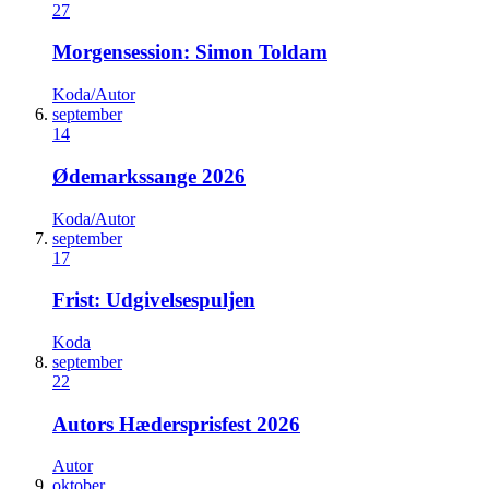
27
Morgensession: Simon Toldam
Koda/Autor
september
14
Ødemarkssange 2026
Koda/Autor
september
17
Frist: Udgivelsespuljen
Koda
september
22
Autors Hædersprisfest 2026
Autor
oktober