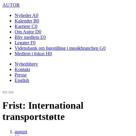
AUTOR
Nyheder
A0
Kalender
B0
Karriere
C0
Om Autor
D0
Bliv medlem
E0
Legater
F0
Vidensbank om ligestilling i musikbranchen
G0
Medlem i fokus
H0
Nyhedsbrev
Kontakt
Presse
English
Frist: International
transportstøtte
august