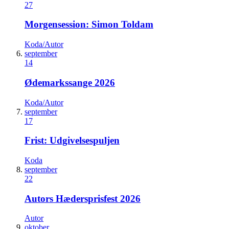
27
Morgensession: Simon Toldam
Koda/Autor
september
14
Ødemarkssange 2026
Koda/Autor
september
17
Frist: Udgivelsespuljen
Koda
september
22
Autors Hædersprisfest 2026
Autor
oktober