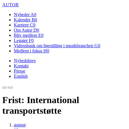
AUTOR
Nyheder
A0
Kalender
B0
Karriere
C0
Om Autor
D0
Bliv medlem
E0
Legater
F0
Vidensbank om ligestilling i musikbranchen
G0
Medlem i fokus
H0
Nyhedsbrev
Kontakt
Presse
English
Frist: International
transportstøtte
august