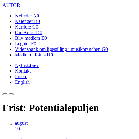
AUTOR
Nyheder
A0
Kalender
B0
Karriere
C0
Om Autor
D0
Bliv medlem
E0
Legater
F0
Vidensbank om ligestilling i musikbranchen
G0
Medlem i fokus
H0
Nyhedsbrev
Kontakt
Presse
English
Frist: Potentialepuljen
august
10