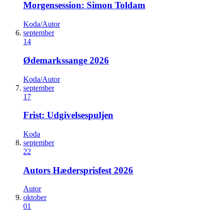
Morgensession: Simon Toldam
Koda/Autor
september
14
Ødemarkssange 2026
Koda/Autor
september
17
Frist: Udgivelsespuljen
Koda
september
22
Autors Hædersprisfest 2026
Autor
oktober
01