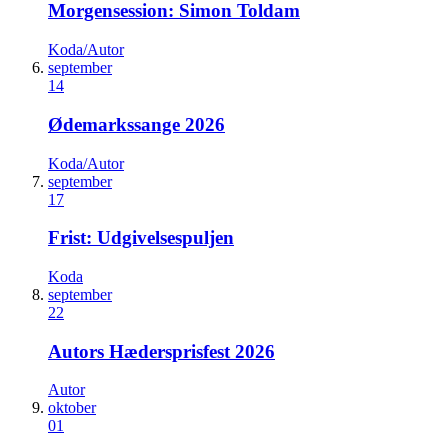
Morgensession: Simon Toldam
Koda/Autor
september
14
Ødemarkssange 2026
Koda/Autor
september
17
Frist: Udgivelsespuljen
Koda
september
22
Autors Hædersprisfest 2026
Autor
oktober
01