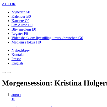
AUTOR
Nyheder
A0
Kalender
B0
Karriere
C0
Om Autor
D0
Bliv medlem
E0
Legater
F0
Vidensbank om ligestilling i musikbranchen
G0
Medlem i fokus
H0
Nyhedsbrev
Kontakt
Presse
English
Morgensession: Kristina Holger
august
10