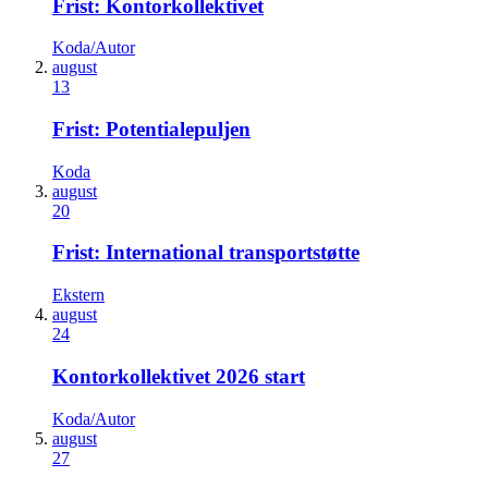
Frist: Kontorkollektivet
Koda/Autor
august
13
Frist: Potentialepuljen
Koda
august
20
Frist: International transportstøtte
Ekstern
august
24
Kontorkollektivet 2026 start
Koda/Autor
august
27