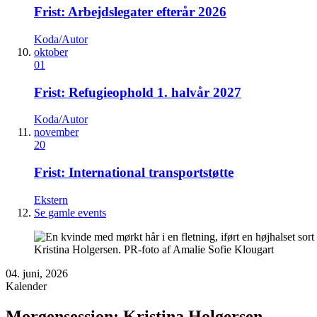
Frist: Arbejdslegater efterår 2026
Koda/Autor
oktober
01
Frist: Refugieophold 1. halvår 2027
Koda/Autor
november
20
Frist: International transportstøtte
Ekstern
Se gamle events
Kristina Holgersen. PR-foto af Amalie Sofie Klougart
04. juni, 2026
Kalender
Morgensession: Kristina Holgersen