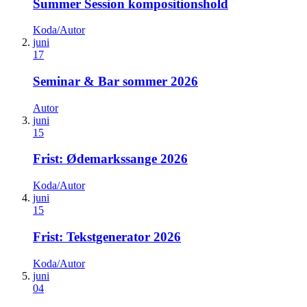
Summer Session kompositionshold
Koda/Autor
juni
17
Seminar & Bar sommer 2026
Autor
juni
15
Frist: Ødemarkssange 2026
Koda/Autor
juni
15
Frist: Tekstgenerator 2026
Koda/Autor
juni
04