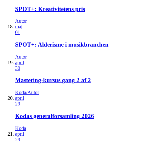
SPOT+: Kreativitetens pris
Autor
maj
01
SPOT+: Alderisme i musikbranchen
Autor
april
30
Mastering-kursus gang 2 af 2
Koda/Autor
april
29
Kodas generalforsamling 2026
Koda
april
29