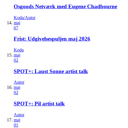
Osgoods Netværk med Eugene Chadbourne
Koda/Autor
maj
07
Frist: Udgivelsespuljen maj 2026
Koda
maj
02
SPOT+: Laust Sonne artist talk
Autor
maj
02
SPOT+: Pil artist talk
Autor
maj
01