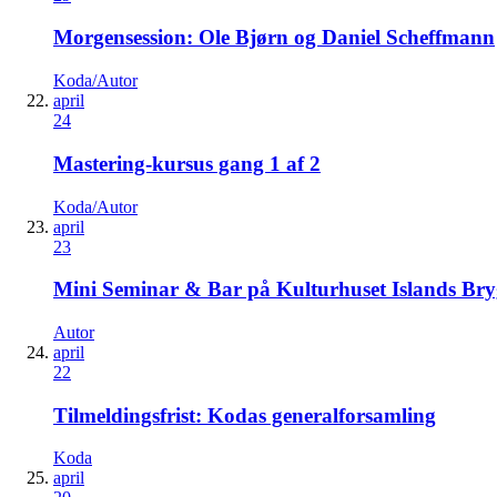
Morgensession: Ole Bjørn og Daniel Scheffmann
Koda/Autor
april
24
Mastering-kursus gang 1 af 2
Koda/Autor
april
23
Mini Seminar & Bar på Kulturhuset Islands Br
Autor
april
22
Tilmeldingsfrist: Kodas generalforsamling
Koda
april