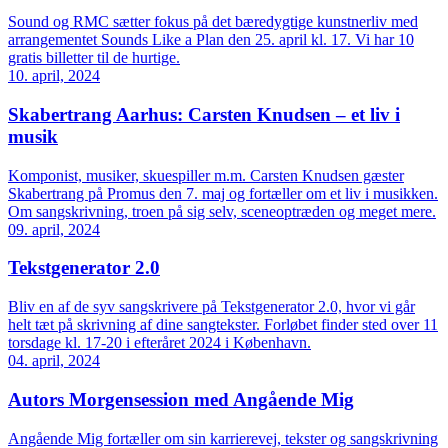
Sound og RMC sætter fokus på det bæredygtige kunstnerliv med
arrangementet Sounds Like a Plan den 25. april kl. 17. Vi har 10
gratis billetter til de hurtige.
10. april, 2024
Skabertrang Aarhus: Carsten Knudsen – et liv i
musik
Komponist, musiker, skuespiller m.m. Carsten Knudsen gæster
Skabertrang på Promus den 7. maj og fortæller om et liv i musikken.
Om sangskrivning, troen på sig selv, sceneoptræden og meget mere.
09. april, 2024
Tekstgenerator 2.0
Bliv en af de syv sangskrivere på Tekstgenerator 2.0, hvor vi går
helt tæt på skrivning af dine sangtekster. Forløbet finder sted over 11
torsdage kl. 17-20 i efteråret 2024 i København.
04. april, 2024
Autors Morgensession med Angående Mig
Angående Mig fortæller om sin karrierevej, tekster og sangskrivning