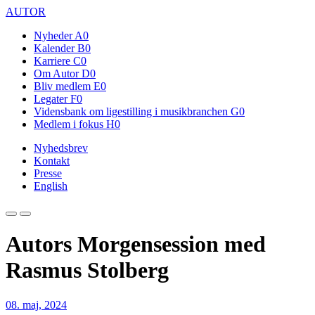
AUTOR
Nyheder
A0
Kalender
B0
Karriere
C0
Om Autor
D0
Bliv medlem
E0
Legater
F0
Vidensbank om ligestilling i musikbranchen
G0
Medlem i fokus
H0
Nyhedsbrev
Kontakt
Presse
English
Autors Morgensession med
Rasmus Stolberg
08. maj, 2024