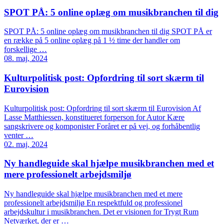
SPOT PÅ: 5 online oplæg om musikbranchen til dig
SPOT PÅ: 5 online oplæg om musikbranchen til dig SPOT PÅ er
en række på 5 online oplæg på 1 ½ time der handler om
forskellige …
08. maj, 2024
Kulturpolitisk post: Opfordring til sort skærm til
Eurovision
Kulturpolitisk post: Opfordring til sort skærm til Eurovision Af
Lasse Matthiessen, konstitueret forperson for Autor Kære
sangskrivere og komponister Foråret er på vej, og forhåbentlig
venter …
02. maj, 2024
Ny handleguide skal hjælpe musikbranchen med et
mere professionelt arbejdsmiljø
Ny handleguide skal hjælpe musikbranchen med et mere
professionelt arbejdsmiljø En respektfuld og professionel
arbejdskultur i musikbranchen. Det er visionen for Trygt Rum
Netværket, der er …