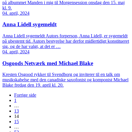
på albummet Manden i mig til Morgensession onsdag den 15. maj
kl. 9.
04. april, 2024
Anna Lidell sygemeldt
Anna Lidell sygemeldt Autors forperson, Anna Lidell, er sygemeldt
på ubestemt tid. Autors bestyrelse har derfor midlertidigt konstitueret
sig, og de har valgt, at det er …
04. april, 2024
Osgoods Netværk med Michael Blake
Kresten Osgood rykker til Svendborg og inviterer til en talk om
musikskabelse med den canadiske saxofonist og komponist Michael
Blake fredag den 19. april kl. 20.
Forrige side
1
…
13
14
15
…