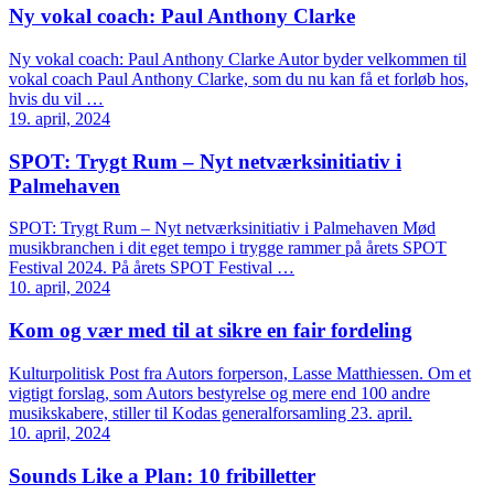
Ny vokal coach: Paul Anthony Clarke
Ny vokal coach: Paul Anthony Clarke Autor byder velkommen til
vokal coach Paul Anthony Clarke, som du nu kan få et forløb hos,
hvis du vil …
19. april, 2024
SPOT: Trygt Rum – Nyt netværksinitiativ i
Palmehaven
SPOT: Trygt Rum – Nyt netværksinitiativ i Palmehaven Mød
musikbranchen i dit eget tempo i trygge rammer på årets SPOT
Festival 2024. På årets SPOT Festival …
10. april, 2024
Kom og vær med til at sikre en fair fordeling
Kulturpolitisk Post fra Autors forperson, Lasse Matthiessen. Om et
vigtigt forslag, som Autors bestyrelse og mere end 100 andre
musikskabere, stiller til Kodas generalforsamling 23. april.
10. april, 2024
Sounds Like a Plan: 10 fribilletter