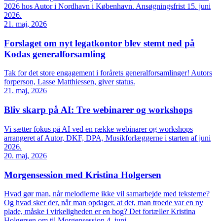
2026 hos Autor i Nordhavn i København. Ansøgningsfrist 15. juni
2026.
21. maj, 2026
Forslaget om nyt legatkontor blev stemt ned på
Kodas generalforsamling
Tak for det store engagement i forårets generalforsamlinger! Autors
forperson, Lasse Matthiessen, giver status.
21. maj, 2026
Bliv skarp på AI: Tre webinarer og workshops
Vi sætter fokus på AI ved en række webinarer og workshops
arrangeret af Autor, DKF, DPA, Musikforlæggerne i starten af juni
2026.
20. maj, 2026
Morgensession med Kristina Holgersen
Hvad gør man, når melodierne ikke vil samarbejde med teksterne?
Og hvad sker der, når man opdager, at det, man troede var en ny
plade, måske i virkeligheden er en bog? Det fortæller Kristina
Holgersen om til Morgensession 4. juni.