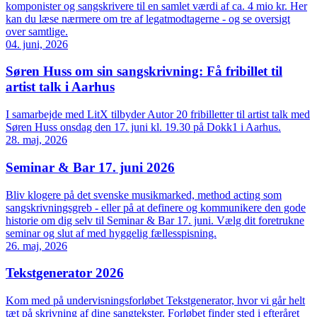
komponister og sangskrivere til en samlet værdi af ca. 4 mio kr. Her
kan du læse nærmere om tre af legatmodtagerne - og se oversigt
over samtlige.
04. juni, 2026
Søren Huss om sin sangskrivning: Få fribillet til
artist talk i Aarhus
I samarbejde med LitX tilbyder Autor 20 fribilletter til artist talk med
Søren Huss onsdag den 17. juni kl. 19.30 på Dokk1 i Aarhus.
28. maj, 2026
Seminar & Bar 17. juni 2026
Bliv klogere på det svenske musikmarked, method acting som
sangskrivningsgreb - eller på at definere og kommunikere den gode
historie om dig selv til Seminar & Bar 17. juni. Vælg dit foretrukne
seminar og slut af med hyggelig fællesspisning.
26. maj, 2026
Tekstgenerator 2026
Kom med på undervisningsforløbet Tekstgenerator, hvor vi går helt
tæt på skrivning af dine sangtekster. Forløbet finder sted i efteråret