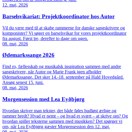
12. maj, 2026
Barselsvikariat: Projektkoordinator hos Autor
Vil du være med til at skabe rammerne for danske sangskrivere og
komponister? Vi søger en barselsvikar for vores projektkoordinator
fra august. Først tre, derefter to dage om ugen.
08. maj, 2026
Ødemarkssange 2026
Find ro, fællesskab og musikalsk inspiration sammen med andre
sangskrivere, når Autor og Marie Frank igen afholder
Ødemarkssange. Det sker 14.-18. september på Hald Hovedgård.
Ansøg senest 15. juni.
08. maj, 2026
Morgensession med Lea Eyðbjørg
Hvordan skriver man tekster, der både føles hudløst ærlige og
rammer bredt? Hvad er nemt – og hvad er svært – at skrive om? Og
hvordan spiller teksterne sammen med musikken? Det spørger vi
om, når Lea Eyðbjørg gæster Morgensession den 12. maj.
08. maj, 2026