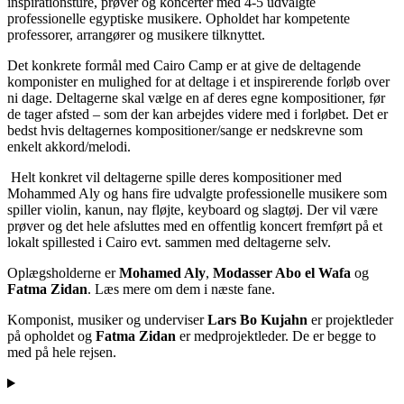
inspirationsture, prøver og koncerter med 4-5 udvalgte
professionelle egyptiske musikere. Opholdet har kompetente
professorer, arrangører og musikere tilknyttet.
Det konkrete formål med Cairo Camp er at give de deltagende
komponister en mulighed for at deltage i et inspirerende forløb over
ni dage. Deltagerne skal vælge en af deres egne kompositioner, før
de tager afsted – som der kan arbejdes videre med i forløbet. Det er
bedst hvis deltagernes kompositioner/sange er nedskrevne som
enkelt akkord/melodi.
Helt konkret vil deltagerne spille deres kompositioner med
Mohammed Aly og hans fire udvalgte professionelle musikere som
spiller violin, kanun, nay fløjte, keyboard og slagtøj. Der vil være
prøver og det hele afsluttes med en offentlig koncert fremført på et
lokalt spillested i Cairo evt. sammen med deltagerne selv.
Oplægsholderne er
Mohamed Aly
,
Modasser Abo el Wafa
og
Fatma Zidan
. Læs mere om dem i næste fane.
Komponist, musiker og underviser
Lars Bo Kujahn
er projektleder
på opholdet og
Fatma Zidan
er medprojektleder. De er begge to
med på hele rejsen.