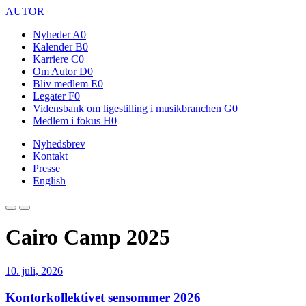
AUTOR
Nyheder
A0
Kalender
B0
Karriere
C0
Om Autor
D0
Bliv medlem
E0
Legater
F0
Vidensbank om ligestilling i musikbranchen
G0
Medlem i fokus
H0
Nyhedsbrev
Kontakt
Presse
English
Cairo Camp 2025
10. juli, 2026
Kontorkollektivet sensommer 2026