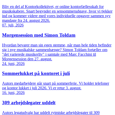
Bliv en del af Kontorkollektivet, er online kontorfællesskab for
musikskabere. Snart begynder en sensommerudgave, hvor vi tjekker
ind og kommer videre med vores individuelle opgaver sammen syv
mandage fra 24. august 2026.
07. juli, 2026
Morgensession med Simon Toldam
Hvordan bevarer man sin egen stemme, når man hele tiden befinder
sig i nye musikalske sammenhænge? Simon Toldam fortæller om
"det varierede musikerliv" i samtale med Marc Facchini til
Morgensession den 27. august.
24. juni, 2026
Sommerlukket på kontoret i juli
Autors medarbejdere går snart på sommerferie. Vi holder telefoner
og kontor lukket i juli 2026. Vi er retur 3. august.
16. juni, 2026
309 arbejdslegater uddelt
Autors legatudvalg har uddelt rytmiske arbejdslegater til 309