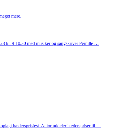
 meget mere.
23 kl. 9-10.30 med musiker og sangskriver Pernille …
oplagt hædersprisfest. Autor uddeler hæderspriser til …