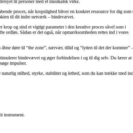
ersyet til personer med et musikalsk virke.
abende proces, når kropslighed bliver en konkret ressource for dig 
kten til dit indre netværk – bindevævet.
r krop og sind et vigtigt parameter i den kreative proces såvel som i
ofte ordløs. Sådan er det også, når opmærksomheden rettes ind i vores
åbne døre til “the zone”, nærvær, tillid og “lytten til det der kommer” 
lerer bindevævet og øger forbindelsen i og til dig selv. Du lærer at
ersøge impulser.
aturlig stilhed, styrke, stabilitet og lethed, som du kan trække med ind 
it instrument.