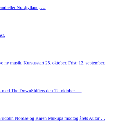
and eller Nordjylland, …
st.
ve ny musik. Kursusstart 25. oktober. Frist: 12. september.
sik med The DownShifters den 12. oktober. …
& Fridolin Nordsø og Karen Mukupa modtog årets Autor …