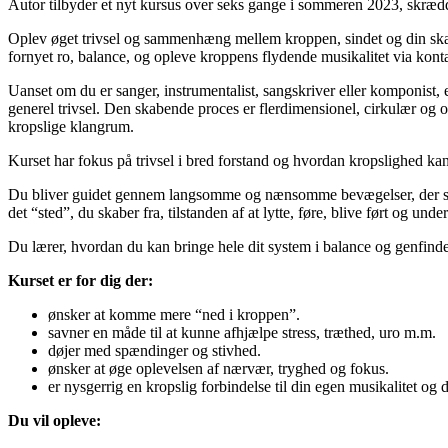
Autor tilbyder et nyt kursus over seks gange i sommeren 2023, skrædd
Oplev øget trivsel og sammenhæng mellem kroppen, sindet og din sk
fornyet ro, balance, og opleve kroppens flydende musikalitet via konta
Uanset om du er sanger, instrumentalist, sangskriver eller komponist, e
generel trivsel. Den skabende proces er flerdimensionel, cirkulær og 
kropslige klangrum.
Kurset har fokus på trivsel i bred forstand og hvordan kropslighed kan 
Du bliver guidet gennem langsomme og nænsomme bevægelser, der stimu
det “sted”, du skaber fra, tilstanden af at lytte, føre, blive ført og und
Du lærer, hvordan du kan bringe hele dit system i balance og genfinde n
Kurset er for dig der:
ønsker at komme mere “ned i kroppen”.
savner en måde til at kunne afhjælpe stress, træthed, uro m.m.
døjer med spændinger og stivhed.
ønsker at øge oplevelsen af nærvær, tryghed og fokus.
er nysgerrig en kropslig forbindelse til din egen musikalitet og d
Du vil opleve: