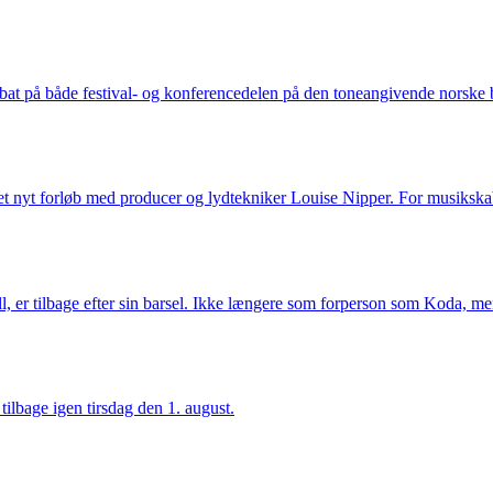
at på både festival- og konferencedelen på den toneangivende norske 
et nyt forløb med producer og lydtekniker Louise Nipper. For musikska
l, er tilbage efter sin barsel. Ikke længere som forperson som Koda, me
tilbage igen tirsdag den 1. august.