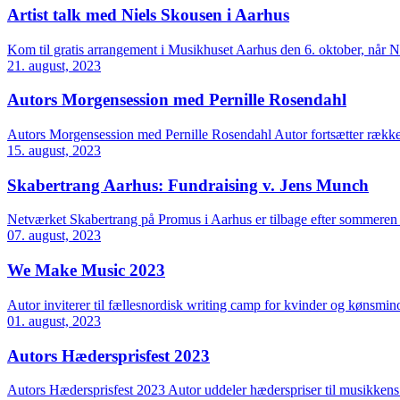
Artist talk med Niels Skousen i Aarhus
Kom til gratis arrangement i Musikhuset Aarhus den 6. oktober, når Nie
21. august, 2023
Autors Morgensession med Pernille Rosendahl
Autors Morgensession med Pernille Rosendahl Autor fortsætter række
15. august, 2023
Skabertrang Aarhus: Fundraising v. Jens Munch
Netværket Skabertrang på Promus i Aarhus er tilbage efter sommeren 
07. august, 2023
We Make Music 2023
Autor inviterer til fællesnordisk writing camp for kvinder og kønsmino
01. august, 2023
Autors Hædersprisfest 2023
Autors Hædersprisfest 2023 Autor uddeler hæderspriser til musikkens 