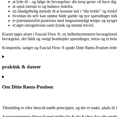
at lytte til – og følge de bevægelser, din krop gerne vil have dig t
at opnå mental ro og balance indefra.
en håndgribelig metode til at komme ind i “din boble” og fordy
hvordan du selv kan opløse både gamle og nye spændinger inde
et præstationsfrit pusterum med langsommeligt tempo og nysge
et øget energiniveau samt fysisk og mental trivsel.
Kurset tager afsæt i Fascial Flow ®, en helhedsorienteret bevægelse
bevægelse, der blidt og varigt bearbejder spændinger, stress og et bel
Komponist, sanger og Fascial Flow ® guide Ditte Rønn-Poulsen leder
praktisk & datoer
Om Ditte Rønn-Poulsen
Tilmelding er efter først-til-mølle-princippet, og der er maks. plads t
Arrangementerne bliver til med midler fra Koda Kultur. For alle med