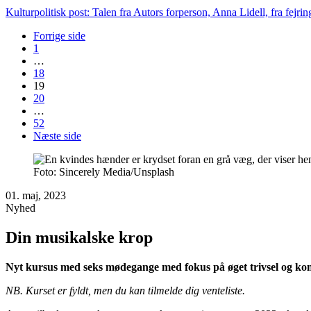
Kulturpolitisk post: Talen fra Autors forperson, Anna Lidell, fra fejri
Forrige side
1
…
18
19
20
…
52
Næste side
Foto: Sincerely Media/Unsplash
01. maj, 2023
Nyhed
Din musikalske krop
Nyt kursus med seks mødegange med fokus på øget trivsel og kont
NB. Kurset er fyldt, men du kan tilmelde dig venteliste.