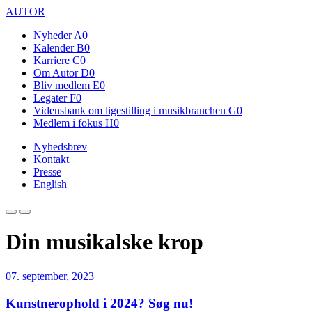
AUTOR
Nyheder
A0
Kalender
B0
Karriere
C0
Om Autor
D0
Bliv medlem
E0
Legater
F0
Vidensbank om ligestilling i musikbranchen
G0
Medlem i fokus
H0
Nyhedsbrev
Kontakt
Presse
English
Din musikalske krop
07. september, 2023
Kunstnerophold i 2024? Søg nu!