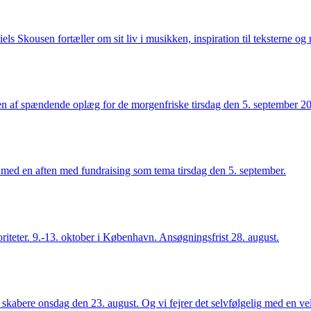
ls Skousen fortæller om sit liv i musikken, inspiration til teksterne og
n af spændende oplæg for de morgenfriske tirsdag den 5. september 20
med en aften med fundraising som tema tirsdag den 5. september.
riteter. 9.-13. oktober i København. Ansøgningsfrist 28. august.
skabere onsdag den 23. august. Og vi fejrer det selvfølgelig med en vel