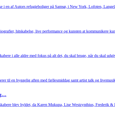
e i en af Autors refugieboliger på Samsø, i New York, Lofoten, Langel
grafier, hitskabelse, live performance og kunsten at kommunikere kun
kabere i alle aldre med fokus på alt det, du skal bruge, når du skal udgi
er til en hyggelig aften med fællesmiddag samt artist talk og livemu
og…
kabere blev hyldet, da Karen Mukupa, Lise Westzynthius, Frederik 