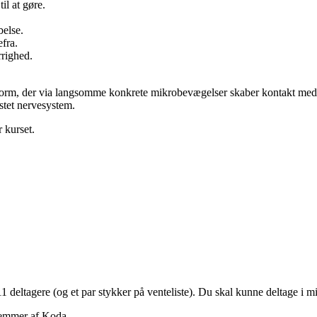
il at gøre.
belse.
fra.
rrighed.
sform, der via langsomme konkrete mikrobevægelser skaber kontakt med
astet nervesystem.
 kurset.
il 11 deltagere (og et par stykker på venteliste). Du skal kunne deltage 
lemmer af Koda.