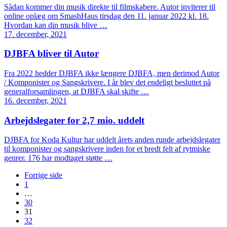
Sådan kommer din musik direkte til filmskabere. Autor inviterer til
online oplæg om SmashHaus tirsdag den 11. januar 2022 kl. 18.
Hvordan kan din musik blive …
17. december, 2021
DJBFA bliver til Autor
Fra 2022 hedder DJBFA ikke længere DJBFA, men derimod Autor
/ Komponister og Sangskrivere. I år blev det endeligt besluttet på
generalforsamlingen, at DJBFA skal skifte …
16. december, 2021
Arbejdslegater for 2,7 mio. uddelt
DJBFA for Koda Kultur har uddelt årets anden runde arbejdslegater
til komponister og sangskrivere inden for et bredt felt af rytmiske
genrer. 176 har modtaget støtte …
Forrige side
1
…
30
31
32