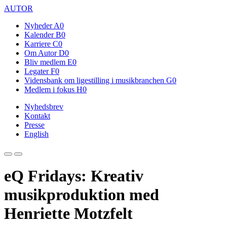
AUTOR
Nyheder
A0
Kalender
B0
Karriere
C0
Om Autor
D0
Bliv medlem
E0
Legater
F0
Vidensbank om ligestilling i musikbranchen
G0
Medlem i fokus
H0
Nyhedsbrev
Kontakt
Presse
English
eQ Fridays: Kreativ
musikproduktion med
Henriette Motzfelt