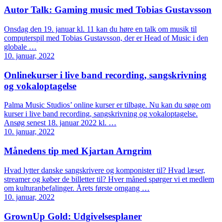
Autor Talk: Gaming music med Tobias Gustavsson
Onsdag den 19. januar kl. 11 kan du høre en talk om musik til
computerspil med Tobias Gustavsson, der er Head of Music i den
globale …
10. januar, 2022
Onlinekurser i live band recording, sangskrivning
og vokaloptagelse
Palma Music Studios’ online kurser er tilbage. Nu kan du søge om
kurser i live band recording, sangskrivning og vokaloptagelse.
Ansøg senest 18. januar 2022 kl. …
10. januar, 2022
Månedens tip med Kjartan Arngrim
Hvad lytter danske sangskrivere og komponister til? Hvad læser,
streamer og køber de billetter til? Hver måned spørger vi et medlem
om kulturanbefalinger. Årets første omgang …
10. januar, 2022
GrownUp Gold: Udgivelsesplaner