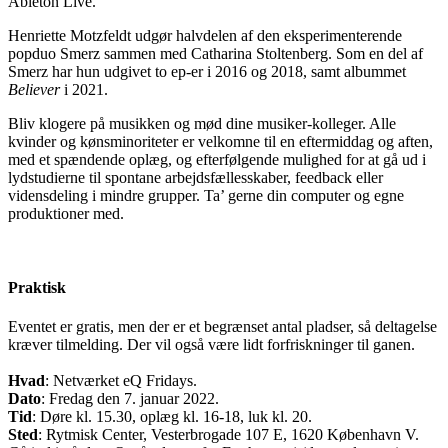
Ableton Live.
Henriette Motzfeldt udgør halvdelen af den eksperimenterende
popduo Smerz sammen med Catharina Stoltenberg. Som en del af
Smerz har hun udgivet to ep-er i 2016 og 2018, samt albummet
Believer
i 2021.
Bliv klogere på musikken og mød dine musiker-kolleger. Alle
kvinder og kønsminoriteter er velkomne til en eftermiddag og aften,
med et spændende oplæg, og efterfølgende mulighed for at gå ud i
lydstudierne til spontane arbejdsfællesskaber, feedback eller
vidensdeling i mindre grupper. Ta’ gerne din computer og egne
produktioner med.
Praktisk
Eventet er gratis, men der er et begrænset antal pladser, så deltagelse
kræver tilmelding. Der vil også være lidt forfriskninger til ganen.
Hvad
: Netværket eQ Fridays.
Dato
: Fredag den 7. januar 2022.
Tid
: Døre kl. 15.30, oplæg kl. 16-18, luk kl. 20.
Sted
: Rytmisk Center, Vesterbrogade 107 E, 1620 København V.