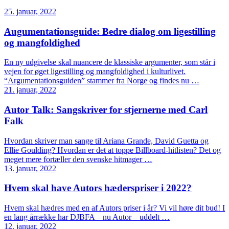
25. januar, 2022
Augumentationsguide: Bedre dialog om ligestilling
og mangfoldighed
En ny udgivelse skal nuancere de klassiske argumenter, som står i
vejen for øget ligestilling og mangfoldighed i kulturlivet.
“Argumentationsguiden” stammer fra Norge og findes nu …
21. januar, 2022
Autor Talk: Sangskriver for stjernerne med Carl
Falk
Hvordan skriver man sange til Ariana Grande, David Guetta og
Ellie Goulding? Hvordan er det at toppe Billboard-hitlisten? Det og
meget mere fortæller den svenske hitmager …
13. januar, 2022
Hvem skal have Autors hæderspriser i 2022?
Hvem skal hædres med en af Autors priser i år? Vi vil høre dit bud! I
en lang årrække har DJBFA – nu Autor – uddelt …
12. januar, 2022