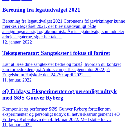
Beretning fra legatudvalget 2021
Beretning fra legatudvalget 2021 Coronaens følgevirkninger kunne
mærkes i legatåret 2021, der blev usædvanligt både
ansøgningsmæssigt og økonomisk. Årets legatudvalg, som uddeler
arbejdslegaterne, siger her tak …
12. januar, 2022
Tekstgenerator: Sangtekster i fokus til foråret
Lær at læse dine sangtekster bedre og forstå, hvordan du konkret
kan forbedre dem, på Autors camp Tekstgenerator 2022 på
Engelsholm Højskole den 24.-30. april 2022. …
11. januar, 2022
eQ Fridays: Eksperimenter og personligt udtryk
med SØS Gunver Ryberg
Komponist og performer SØS Gunver Ryberg fortæller om
eksperimenter og personligt udtryk til netværksarrangement i eQ
Fridays i København den 4. februar 2022. Med støtte fra …
11. januar, 2022