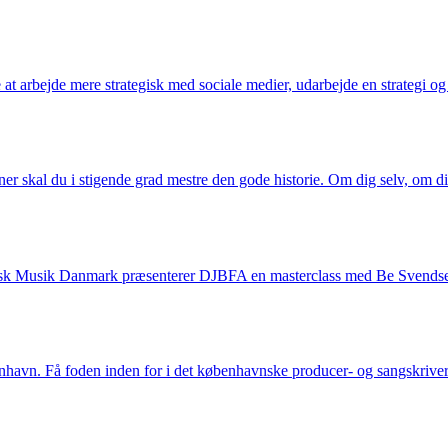
 at arbejde mere strategisk med sociale medier, udarbejde en strategi o
er skal du i stigende grad mestre den gode historie. Om dig selv, om 
nisk Musik Danmark præsenterer DJBFA en masterclass med Be Svends
benhavn. Få foden inden for i det københavnske producer- og sangskrive