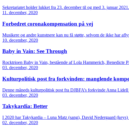
Sekretariatet holder lukket fra 23. december til og med 3. januar 2021
11. december, 2020
Forbedret coronakompensation på vej
Musikere og andre kunstnere kan nu få støtte, selvom de ikke har afl
10. december, 2020
Baby in Vain: See Through
Rocktrioen Baby in Vain, bestående af Lola Hammerich, Benedicte Pi
03. december, 2020
Kulturpolitisk post fra forkvinden: manglende kompe
Denne måneds kulturpolitisk post fra DJBFA’s forkvinde Anna Lidell b
03. december, 2020
Takykardia: Better
I 2020 har Takykardia – Luna Matz (sang), David Nedergaard (keys) o
02. december, 2020