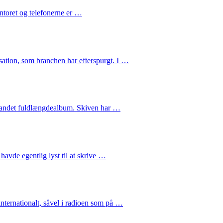
ontoret og telefonerne er …
sation, som branchen har efterspurgt. I …
s andet fuldlængdealbum. Skiven har …
avde egentlig lyst til at skrive …
ternationalt, såvel i radioen som på …