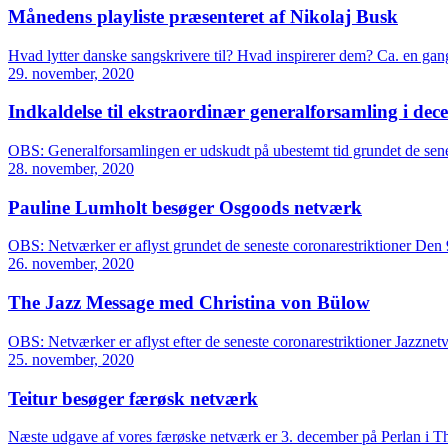
Månedens playliste præsenteret af Nikolaj Busk
Hvad lytter danske sangskrivere til? Hvad inspirerer dem? Ca. en 
29. november, 2020
Indkaldelse til ekstraordinær generalforsamling i de
OBS: Generalforsamlingen er udskudt på ubestemt tid grundet de sene
28. november, 2020
Pauline Lumholt besøger Osgoods netværk
OBS: Netværker er aflyst grundet de seneste coronarestriktioner De
26. november, 2020
The Jazz Message med Christina von Bülow
OBS: Netværker er aflyst efter de seneste coronarestriktioner Jazz
25. november, 2020
Teitur besøger færøsk netværk
Næste udgave af vores færøske netværk er 3. december på Perlan i