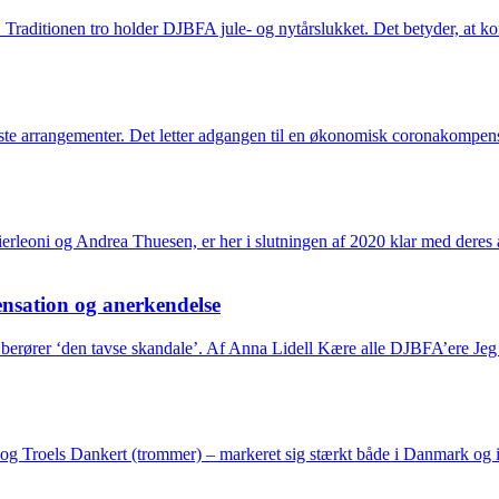
. Traditionen tro holder DJBFA jule- og nytårslukket. Det betyder, at k
yste arrangementer. Det letter adgangen til en økonomisk coronakompen
erleoni og Andrea Thuesen, er her i slutningen af 2020 klar med dere
nsation og anerkendelse
erører ‘den tavse skandale’. Af Anna Lidell Kære alle DJBFA’ere Jeg h
g Troels Dankert (trommer) – markeret sig stærkt både i Danmark og in