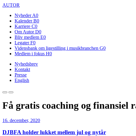
AUTOR
Nyheder
A0
Kalender
B0
Karriere
C0
Om Autor
D0
Bliv medlem
E0
Legater
F0
Vidensbank om ligestilling i musikbranchen
G0
Medlem i fokus
H0
Nyhedsbrev
Kontakt
Presse
English
Få gratis coaching og finansiel 
16. december, 2020
DJBFA holder lukket mellem jul og nytår