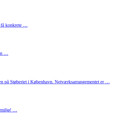
g få konkrete …
din …
en på Støberiet i København. Netværksarrangementet er …
rmiljø! …