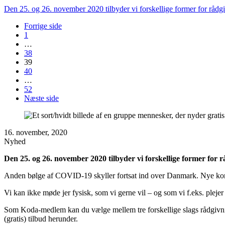
Den 25. og 26. november 2020 tilbyder vi forskellige former for r
Forrige side
1
…
38
39
40
…
52
Næste side
16. november, 2020
Nyhed
Den 25. og 26. november 2020 tilbyder vi forskellige former for
Anden bølge af COVID-19 skyller fortsat ind over Danmark. Nye konce
Vi kan ikke møde jer fysisk, som vi gerne vil – og som vi f.eks. plej
Som Koda-medlem kan du vælge mellem tre forskellige slags rådgivning
(gratis) tilbud herunder.