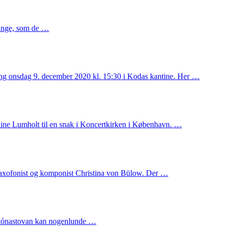
sange, som de …
ling onsdag 9. december 2020 kl. 15:30 i Kodas kantine. Her …
line Lumholt til en snak i Koncertkirken i København. …
 saxofonist og komponist Christina von Bülow. Der …
atónastovan kan nogenlunde …