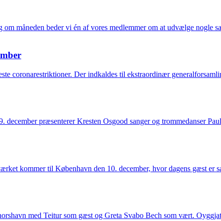
gang om måneden beder vi én af vores medlemmer om at udvælge nogle 
cember
ste coronarestriktioner. Der indkaldes til ekstraordinær generalforsam
n 9. december præsenterer Kresten Osgood sanger og trommedanser Pau
netværket kommer til København den 10. december, hvor dagens gæst er
 Thorshavn med Teitur som gæst og Greta Svabo Bech som vært. Oyggj